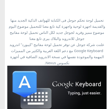
تحميل لوحة مفاتيح جوجل اندرويد للاجهزة اللوحية والاجهزة الذكية
تحميل لوحة تحكم جوجل فى الكتابة للهواتف الذكية الجديد منها
والقديمة اجهزة لوحية واجهزة كية تابع معنا للتحميل موضوع اليوم
موضوع مميز وفريد لجوجل جديد لكل الناس تحميل لوحة مفاتيح
جوجل للاندرويد والبلاك بيرى تابع معنا
علنت شركة جوجل عن توفر تحميل لوحة مفاتيح “كيبورد” اندرويد
Google Keyboard مع دعم اللغة العربية والكثير من المميزات
المهمة والموجودة نفسها في نسخة الاندرويد الصافية قي أجهزة
نكسوس Nexus.