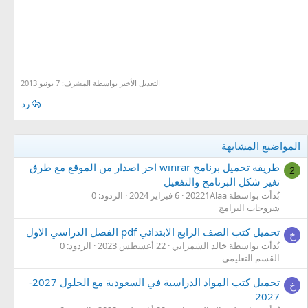
تحميل لوحة مفاتيح جوجل اندرويد للاجهزة اللوحية والاجهزة الذكية
: الاندرويد - Android
g,pm lthjdp [,[g gghk]v,d] h[i.m g,pdm ,h[i.m `;dm
التعديل الأخير بواسطة المشرف:
7 يونيو 2013
رد
المواضيع المشابهة
طريقه تحميل برنامج winrar اخر اصدار من الموقع مع طرق
2
تغير شكل البرنامج والتفعيل
بُدأت بواسطة 20221Alaa
6 فبراير 2024
الردود: 0
شروحات البرامج
تحميل كتب الصف الرابع الابتدائي pdf الفصل الدراسي الاول
خ
بُدأت بواسطة خالد الشمراني
22 أغسطس 2023
الردود: 0
القسم التعليمي
تحميل كتب المواد الدراسية في السعودية مع الحلول 2027-
خ
2027