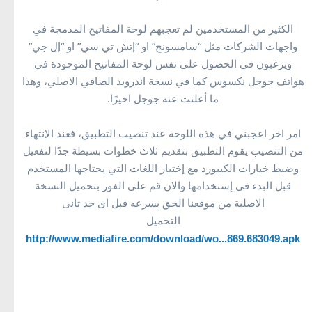
الكثير من المستخدمين لم تعجبهم لوحة المفاتيح المدمجة في
واجهات الشركات مثل “سامسونج” او “إتش تي سي” او “إل جي”
ويرغبون في الحصول على نفس لوحة المفاتيح الموجودة في
هواتف جوجل نكسوس كما في نسخة اندرويد الصافي الاصلي، وهذا
ما أعلنت عنه جوجل اخيرًا.
امر اخر اعجبني في هذه اللوحة عند تنصيب التطبيق، فعند الإنتهاء
من التنصيب يقوم التطبيق بتقديم ثلاث خطوات بسيطة جدًا لتفعيل
وضبط خيارات الكيبورد مع إختيار اللغات التي يحتاجها المستخدم
قبل البدء في إستخدامها والان قم على الفور بتحميل النسخة
الاصلية من موقعنا الحق بسرعه قبل اى حد تانى
التحميل
http://www.mediafire.com/download/wo...869.683049.apk
Download Google Android keyboard for tablet devices and smart devices
تحميل لوحة مفاتيح جوجل اندرويد للاجهزة اللوحية والاجهزة الذكية
Download Google Android keyboard for tablet devices and smart devices