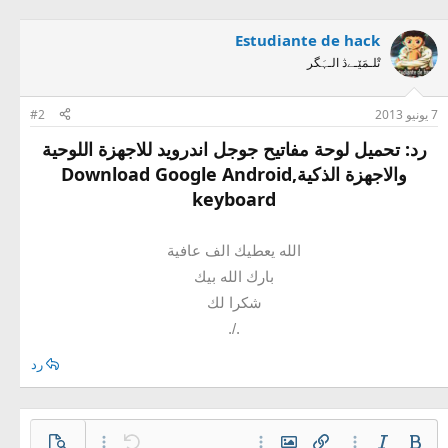
Estudiante de hack
تْلـمَێـےڎ الـہَگر
7 يونيو 2013
#2
رد: تحميل لوحة مفاتيح جوجل اندرويد للاجهزة اللوحية
والاجهزة الذكية,Download Google Android
keyboard
الله يعطيك الف عافية
بارك الله بيك
شكرا لك
./.
رد