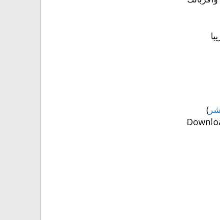
با
شر
)