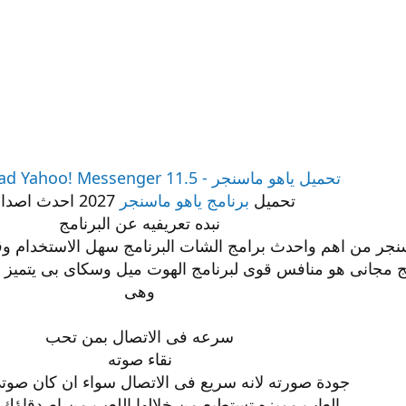
تحميل ياهو ماسنجر - Download Yahoo! Messenger 11.5
تحميل
برنامج ياهو ماسنجر
2027 احدث اصداره
نبده تعريفيه عن البرنامج
ماسنجر من اهم واحدث برامج الشات البرنامج سهل الاستخدام و
ج مجانى هو منافس قوى لبرنامج الهوت ميل وسكاى بى يتميز
وهى
سرعه فى الاتصال بمن تحب
نقاء صوته
جودة صورته لانه سريع فى الاتصال سواء ان كان صوت
العاب مميزه تستطيع من خلالها اللعب من اصدقاؤك 