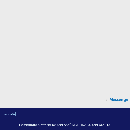
إتصل بنا
®
Community platform by XenForo
© 2010-2026 XenForo Ltd.