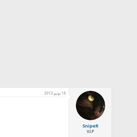
18 يونيو 2013
SnipeR
V.I.P