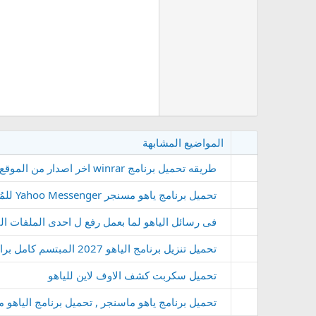
المواضيع المشابهة
طريقه تحميل برنامج winrar اخر اصدار من الموقع مع طرق تغير شكل البرنامج والتفعيل
تحميل برنامج ياهو مسنجر Yahoo Messenger للمُحادثات الشاملة
فى رسائل الياهو لما بعمل رفع ل احدى الملفات ال
تحميل تنزيل برنامج الياهو 2027 المبتسم كامل برابط مباشر عربي اخر , Download Program Yahoo 2027 Full
تحميل سكربت كشف الاوف لاين للياهو
تحميل برنامج ياهو ماسنجر , تحميل برنامج الياهو ماسنجر 2027 كامل عربى ger Download