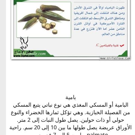
الطب البديل - اعشاب للتخسيس - اعشاب النحافة
للجسم, لسحب, الانسان, البامية, اهمية, اهمية البامية لصحة الانسان, فوائد, فوائد البامية للجسم
t,hz] hgfhldm gg[sl 2027 < hildm gwpm hghkshk
بامية
البامية أو المسكي المغذي هي نوع نباتي يتبع المسكي
من الفصيلة الخبازية. وهي تؤكل ثمارها الخضراء والنوع
حولي أو ذات حولين. يصل طول النبات إلى 2 متر.
الأوراق عريضة يصل طولها ما بين 10 إلى 20 سم. راحية
palmate بها من 5 إلى 7 فصوص.