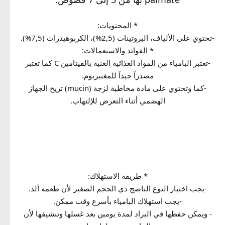
* المحتويات:
-تحتوي على الألياف، البروتينات (2,5%)، الكربوهيدرات (7,5%).
* الفوائد والاستعمالات:
-تعتبر البامياء من المواد الغذائية الغنية بالفيتامين C كما تعتبر
مصدراً جيداً للمغنيزيوم.
-كما وتحتوي على مادة مخاطية لزجة (mucin) تريح الجهاز
الهضمي أثناء التعرض للإلتهاب.
الطب البديل - اعشاب للتخسيس - اعشاب النحافة
للجسم, لسحب, الانسان, البامية, اهمية, اهمية البامية لصحة الانسان, فوائد, فوائد البامية للجسم
t,hz] hgfhldm gg[sl 2027 < hildm gwpm hghkshk
* طريقة الاستهلاك:
-يجب اختيار النوع الناضج ذي الحجم الصغير لأن طعمه ألذ.
-يجب استهلاك البامياء بأسرع وقت ممكن.
- ويمكن حفظها في البراد لمدة يومين بعد غسلها وتنشيفها لأن