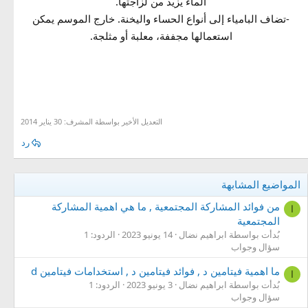
الماء يزيد من لزاجتها.
-تضاف البامياء إلى أنواع الحساء واليخنة. خارج الموسم يمكن
استعمالها مجففة، معلبة أو مثلجة.
الطب البديل - اعشاب للتخسيس - اعشاب النحافة
للجسم, لسحب, الانسان, البامية, اهمية, اهمية البامية لصحة الانسان, فوائد, فوائد البامية للجسم
t,hz] hgfhldm gg[sl 2027 < hildm gwpm hghkshk
التعديل الأخير بواسطة المشرف:
30 يناير 2014
رد
المواضيع المشابهة
من فوائد المشاركة المجتمعية , ما هي اهمية المشاركة
ا
المجتمعية
بُدأت بواسطة ابراهيم نضال
14 يونيو 2023
الردود: 1
سؤال وجواب
ما اهمية فيتامين د , فوائد فيتامين د , استخدامات فيتامين d
ا
بُدأت بواسطة ابراهيم نضال
3 يونيو 2023
الردود: 1
سؤال وجواب