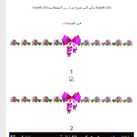
:SnipeR (29):نـأتي ألـى شرح تمـ
كــيـ
ن الـشفا
فـيـ
ة:SnipeR (29):
فـي
المـجـل
دات
1
2