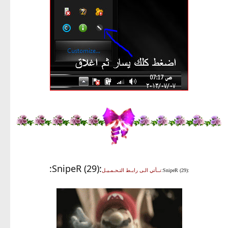
:SnipeR (29):
:SnipeR (29):
نــأتي الـى رابـط التـحـمـيـل