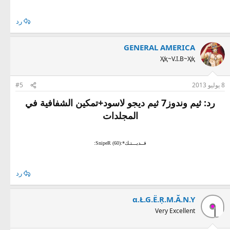
رد
GENERAL AMERICA
Ҳ̸ҳ~V.I.B~Ҳ̸ҳ
8 يوليو 2013
#5
رد: ثيم وندوز7 ثيم ديجو لاسود+تمكين الشفافية في
المجلدات
فــديـــتـك*:SnipeR (60):
رد
α.Ł.G.Ё.Ŗ.M.Ă.N.Y
Very Excellent