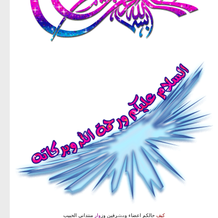
كيف
حالكم اعضاء و
مش
رفين وز
وار
منتدانى الحبيب