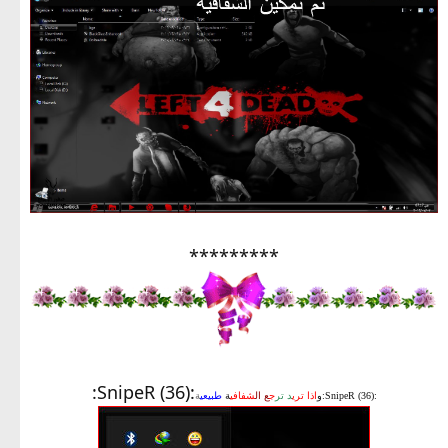
*********
:SnipeR (36):
:SnipeR (36):و
اذا تري
د تر
ج
ع ال
شفافي
ة
طبيعي
ة