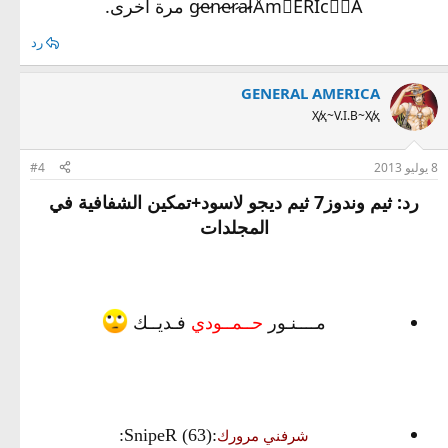
g̷e̷n̷e̷r̷a̷l̷ǺmْỂŔĪcٍْẦ‏ مرة أخرى.
رد
GENERAL AMERICA
Ҳ̸ҳ~V.I.B~Ҳ̸ҳ
8 يوليو 2013
#4
رد: ثيم وندوز7 ثيم ديجو لاسود+تمكين الشفافية في
المجلدات
مــــنـور
حــمــودي
فـديــك
:SnipeR (63):
شرفني مرورك