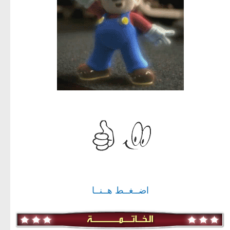
اضــغــط هــنــا