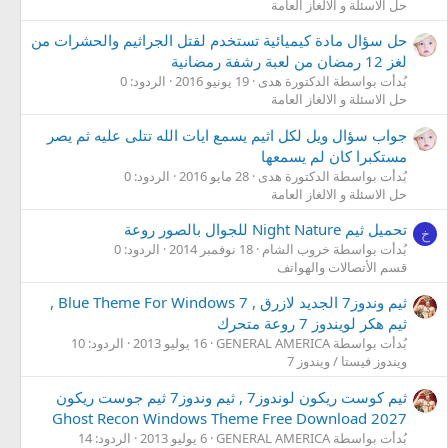
حل الاسئلة و الالغاز العامة
حل سؤال مادة كيميائية تستخدم لقتل الجراثيم والحشرات من
لغز 12 رمضان من لعبة رشفة رمضانية
بُدأت بواسطة الدكتورة هدى
19 يونيو 2016
الردود: 0
حل الاسئلة و الالغاز العامة
جواب سؤال ويل لكل اثيم يسمع ايات الله تتلى عليه ثم يصر
مستكبرا كان لم يسمعها
بُدأت بواسطة الدكتورة هدى
28 مايو 2016
الردود: 0
حل الاسئلة و الالغاز العامة
تحميل ثيم Night Nature للجوال بالصور روعة
خ
بُدأت بواسطة خروب الشام
18 نوفمبر 2014
الردود: 0
قسم الأتصالات والهواتف
ثيم وندوز7 الجديد لازرق , Blue Theme For Windows 7 ,
ثيم هكر لويندوز 7 روعة متحرك
بُدأت بواسطة GENERAL AMERICA
16 يوليو 2013
الردود: 10
ويندوز فيستا / ويندوز 7
ثيم كوست ريكون لوندوز7 , ثيم وندوز7 ثيم جوست ريكون
Ghost Recon Windows Theme Free Download 2027
بُدأت بواسطة GENERAL AMERICA
6 يوليو 2013
الردود: 14