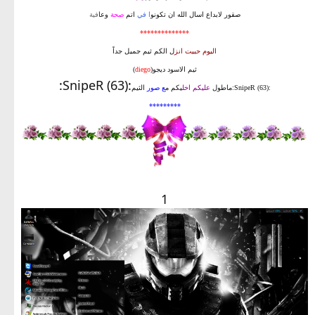
صقور لابداع اسال الله ان تكونو
ا في
اتم
صحة
وعا
فية
**************
اليوم حبيت انز
ل الكم ثيم جميل جداً
ثيم الاسود ديجو(
diego
)
:SnipeR (63):
:SnipeR (63):ماطول
عليكم اخل
يكم م
ع صور
الثيم
*********
1