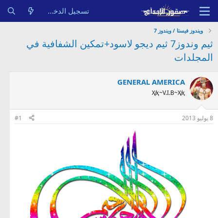
تسجيل الدخول
ويندوز فيستا / ويندوز 7
ثيم وندوز7 ثيم ديجو لاسود+تمكين الشفافية في
المجلدات
GENERAL AMERICA
Ҳ̸ҳ~V.I.B~Ҳ̸ҳ
8 يوليو 2013
#1