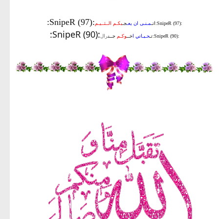
:SnipeR (97):
:SnipeR (97):اتـ
مـنـى ان يعـ
جـ
بكـم الــثــيـم
:SnipeR (90):
:SnipeR (90):تـ
حـيـاتي ا
خــ
وكـم
جــن
رال