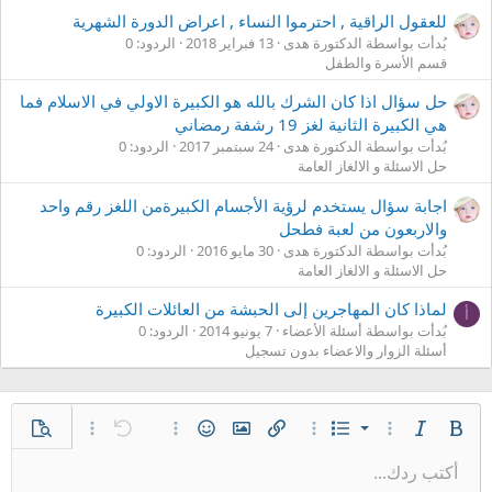
للعقول الراقية , احترموا النساء , اعراض الدورة الشهرية
بُدأت بواسطة الدكتورة هدى
13 فبراير 2018
الردود: 0
قسم الأسرة والطفل
حل سؤال اذا كان الشرك بالله هو الكبيرة الاولي في الاسلام فما
هي الكبيرة الثانية لغز 19 رشفة رمضاني
بُدأت بواسطة الدكتورة هدى
24 سبتمبر 2017
الردود: 0
حل الاسئلة و الالغاز العامة
اجابة سؤال يستخدم لرؤية الأجسام الكبيرةمن اللغز رقم واحد
والاربعون من لعبة فطحل
بُدأت بواسطة الدكتورة هدى
30 مايو 2016
الردود: 0
حل الاسئلة و الالغاز العامة
لماذا كان المهاجرين إلى الحبشة من العائلات الكبيرة
أ
بُدأت بواسطة أسئلة الأعضاء
7 يونيو 2014
الردود: 0
أسئلة الزوار والاعضاء بدون تسجيل
قائمة مرتبة
غامق
مائل
قائمة
خيارات إضافية…
خيارات إضافية…
إدراج رابط
إدراج صورة
الإبتسامات
تراجع
خيارات إضافية…
معاينة
خيارات إضافية…
قائمة غير مرتبة
أكتب ردك...
محاذاة لليسار
9
عادي
حفظ المسودة
Arial
إعادة
إقتباس
المحاذاة
ميديا
حجم الخط
تبديل الـ BB code
لون النص
تنسيق الفقرة
إدراج جدول
إزالة التنسيق
عائلة الخط
مشطوب
المسودات
مسطر
إدراج خط أفقي
كود
محتوى مخفي
كود مضمن
نص مخفي مضمن