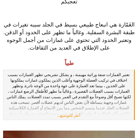
تعجبكم
الغَمّازة هي انبعاج طبيعي بسيط في الجلد سببه تغيرات في
طبقة البشرة السفلية. وغالباً ما تظهر على الخدود أو الذقن.
وتعتبر الخدود التي تحتوي على غمازات من أجمل الوجوه
على الإطلاق في العديد من الثقافات.
طبياً
تعتبر الغمازات صفة وراثية مهيمنة ، و بشكل تشريحي تظهر الغمازات بسبب
اختلاف في تركيب العضلة الوجهيِة وأغلب الذين يملكون غمازات يملكونها
على الخدين ، بينما تعد الغمازة على جهة واحدة من الوجه نادرة. وتظهر
الغمازات بسبب العضلات القصيرة ، وغالباً ما تظهر للأطفال الرضع غمازات ،
لكنها تصبح أقل وضوحاً مع التقدم في العمر بسبب تمدد العضلات. يملك الناس
غمازات وجهية ببساطة لأن بعض الناسِ لديهم عضلات أقصر. تسحب هذه
العضلات الجلد عندما يبتسم الشخص مما يبرز الانبعاج أو الغمازة الكلاسيكية.
[1] في أكثر الحالات، لا تظهر الغمازات حتى يبتسم الشخص. ويمكن أن تزول
أنقر للتوسيع...
هذه الغمازات أو تختفي مع التقدم في السن بسبب تمدد العضلات. بعض
النساء يمتلكن غمازات على الذقنِ. أو كما تعرف بالذقن المرصوعِ. وهي
مشابهة لغمازات الخدَّ، وتعد غمازة الذقنِ أيضاً موروثة مع درجة مختلفة من
الأهميةِ. في حالة الأخير، يمكن أن يصل الانبعاج عميقا بما فيه الكفاية للوصول