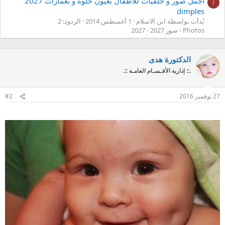
اجمل صور و خلفيات للاطفال بعيون حلوة و بغمازات 2027
ا
dimples
بُدأت بواسطة ابن الاسلام
1 أغسطس 2014
الردود: 2
Photos - صور 2027 - 2027
الدكتورة هدى
.:: إدارية الأقـسـام العامـة ::.
27 نوفمبر 2016
#2