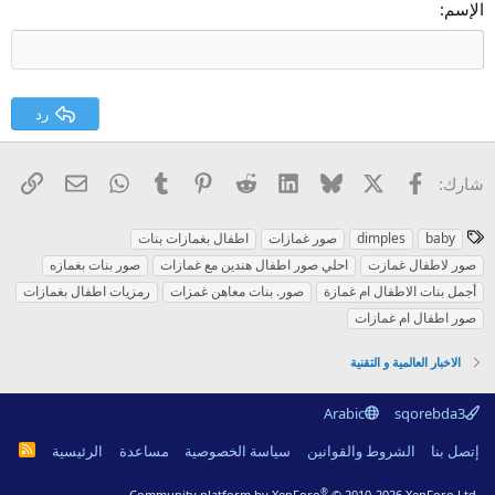
Georgia
15
ضبط
الإسم
عنوان 3
18
Tahoma
22
Times New Roman
26
Trebuchet MS
رد
Verdana
X
فيسبوك
Bluesky
LinkedIn
Reddit
Pinterest
Tumblr
WhatsApp
الرا
البريد الإل
شارك:
ا
baby
dimples
صور غمازات
اطفال بغمازات بنات
ل
صور لاطفال غمازت
احلي صور اطفال هندين مع غمازات
صور بنات بغمازه
و
أجمل بنات الاطفال ام غمازة
صور. بنات معاهن غمزات
رمزيات اطفال بغمازات
س
صور اطفال ام غمازات
و
م
الاخبار العالمية و التقنية
Arabic
sqorebda3
R
إتصل بنا
الشروط والقوانين
سياسة الخصوصية
مساعدة
الرئيسية
S
S
®
Community platform by XenForo
© 2010-2026 XenForo Ltd.