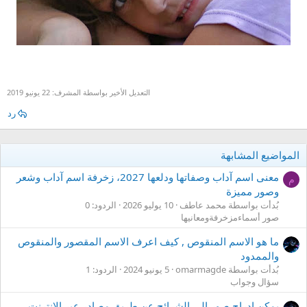
التعديل الأخير بواسطة المشرف:
22 يونيو 2019
رد
المواضيع المشابهة
معنى اسم آداب وصفاتها ودلعها 2027، زخرفة اسم آداب وشعر
م
وصور مميزة
بُدأت بواسطة محمد عاطف
10 يوليو 2026
الردود: 0
صور أسماءمزخرفةومعانيها
ما هو الاسم المنقوص , كيف اعرف الاسم المقصور والمنقوص
والممدود
بُدأت بواسطة omarmagde
5 يونيو 2024
الردود: 1
سؤال وجواب
يمكن إدراج صور إلى الشرائح عن طريق مصادر عبر الانترنت