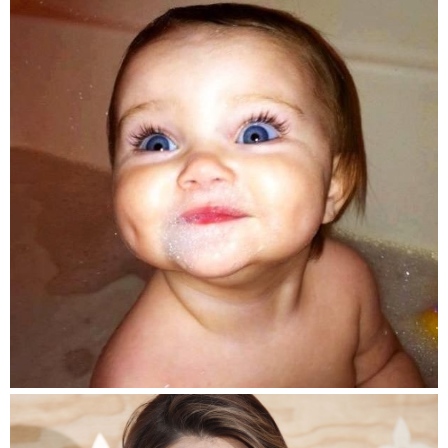
إلى عظمِ الفكّ. ومن المحتمل أن يسبب انشطارِ بين الجهة اليمنى واليسرى
من الفكّ الأسفل أثناء التطور الجيني. وقد يلجأ بعض الناس إلى عمل غمازات
عن طريق الجراحة.