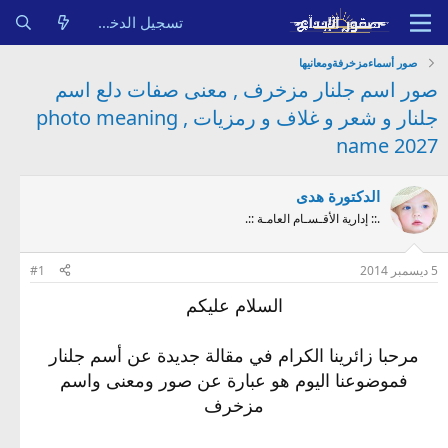
تسجيل الدخول
صور أسماءمزخرفةومعانيها
صور اسم جلنار مزخرف , معنى صفات دلع اسم
جلنار و شعر و غلاف و رمزيات , photo meaning
name 2027
الدكتورة هدى
.:: إدارية الأقـسـام العامـة ::.
5 ديسمبر 2014
#1
السلام عليكم
مرحبا زائرينا الكرام في مقالة جديدة عن أسم جلنار
فموضوعنا اليوم هو عبارة عن صور ومعنى واسم
مزخرف