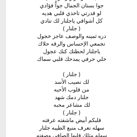
جوا بستان الجمال جواَّ فؤادي
لو قدرتي تاخذي قلبي هديه
كل أشواقي ياجلنار لك تنادي
( جلنار )
دره ثمينه والوصف عاجز خجول
تجمعي الإحساس والرقه حلاك
ياجلنار لحظتك كنك عجول
خلي حرفي يمدحك قلبي سماك
( جلنار )
لك نصيب الأسد
من قلوب الأحبه
جلنار دمك شهد
لك مشاعر محبه
( جلنار )
قلبكم أبيض ماشفته عرفته
سهله نعرف منبع الطيبه جلنار
سهله مثلك قلبها الصافي وصفته