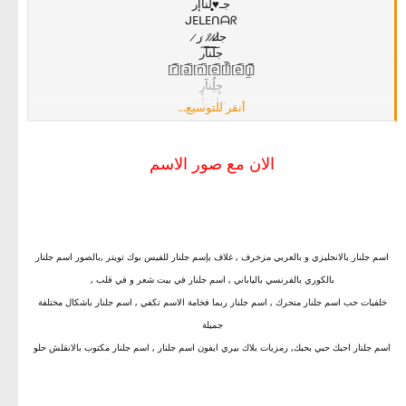
جـ♥̨̥̬̩لنآإر
ᒍEᒪEᑎᗩᖇ
ج̷ل̷ن̷ٵ̷ ر̷
ج͠ل͠ن͠آ͠ر
[̲̅j̲̅][̲̅e̲̅][̲̅l̲̅][̲̅e̲̅][̲̅n̲̅][̲̅a̲̅][̲̅r̲̅]
جٍلُِنآرٍ
جلہٰنار
أنقر للتوسيع...
ⓙⓔⓛⓔⓝⓐ
جہلنہأر
جہلہنار
الان مع صور الاسم
♥j♥e♥l♥e♥n♥a♥r
ج̀́ل̀́ن̀́آ̀́ر̀́
جٍلُنإآرٍ
اسم جلنار بالانجليزي و بالعربي مزخرف , غلاف بإسم جلنار للفيس بوك تويتر ,بالصور اسم جلنار
بالكوري بالفرنسي بالياباني , اسم جلنار في بيت شعر و في قلب ,
خلفيات حب اسم جلنار متحرك , اسم جلنار ربما فخامة الاسم تكفي , اسم جلنار باشكال مختلفة
جميلة
اسم جلنار احبك حبي بحبك, رمزيات بلاك بيري ايفون اسم جلنار , اسم جلنار مكتوب بالانقلش حلو