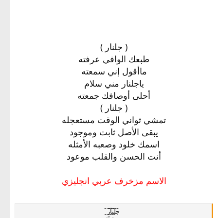
( جلنار )
طبعك الوافي عرفته
ماأقول إني سمعته
ياجلنار مني سلام
أحلى أوصافك جمعته
( جلنار )
تمشي ثواني الوقت مستعجله
يبقى الأصل ثابت وموجود
اسمك خلود وصعبه الأمثله
أنت الحسن والقلب موعود
الاسم مزخرف عربي انجليزي
ج̯͡ل̯͡ن̯͡آ̯͡ر̯͡