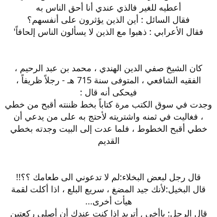
أعطيه للغير فالذي عندي أنا أحق الناس به
فقال السائل : أين الذين يؤثرون على أنفسهم؟
فقال الأعرابي : ذهبوا مع الذين لا يسألون الناس إلحافاً'
كان الشيخ صفي الدين الهندي ، محمد بن عبد الرحيم ،
الفقيه الشافعي ، المتوفى سنة 715 هـ - رجلاً ظريفاً ،
فيحكى أنه قال :
وجدت في سوق الكتب مرة كتاباً بخط ظننته أقبح من خطي
، فغاليت في ثمنه واشتريته لأحتج به على من يدعي أن
خطي أقبح الخطوط ، فلما عدت إلى البيت وجدته بخطي
القديم
قال رجل لبعض البخلاء:لم لا تدعوني الى طعامك ؟؟!!
قال البخيل:لأنك جيد المضغ ، سريع البلع ، اذا أكلت لقمة
هيأت أخرى...
قال الرجل: ياأخي , أتريد اذا كنت عندك أن أصلي ركعتين