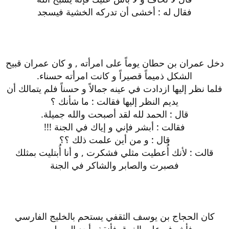
فقال له : أخشى أن تدركه الخشية فيسجد
دخل عمران بن حطان يوماً على امرأته , و كان عمران قبيح
الشكل ذميماً قصيراً و كانت امرأته حسناء.
فلما نظر إليها ازدادت في عينه جمالاً و حسناً فلم يتمالك أن
يديم النظر إليها فقالت : ما شأنك ؟
قال : الحمد لله لقد أصبحت والله جميلة.
فقالت : أبشر فإني و إياك في الجنة !!!
قال : و من أين علمت ذلك ؟؟
قالت : لأنك أُعطيت مثلي فشكرت , و أنا أُبتليت بمثلك
فصبرت والصابر والشاكر في الجنة
كان الحجاج بن يوسف الثقفي يستحم بالخليج الفارسي
فأشرف على الغرق فأنقذه أحد المسلمين.