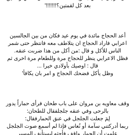
بعد كل لقمتين؟!!!!!!!'
أعد الحجاج مائدة في يوم عيد فكان من بين الجالسين
اعرابي فاراد الحجاج ان يتلاطف معه فانتظر حتى شمر
الناس للأكل و قال :من أكل من هذا ضربت عنقه.
فظل الاعرابي ينظر للحجاج مرة وللطعام مرة اخرى ثم
قال : اوصيك بأولادي خيرا ...
وظل يأكل فضحك الحجاج و امر بان يكافأ'
وقف معاويه بن مروان على باب طحان فرأى حماراً يدور
بالرحى وفي عنقه جلجلفقال للطحان:
لِمَ جعلت الجلجل في عنق الحمارفقال:
ربما أدركتني سآمة أو نُعاس فإذا لم أسمع صوت الجلجل
علمت أن الحمار واقف فأحثه ليستأنف المسير