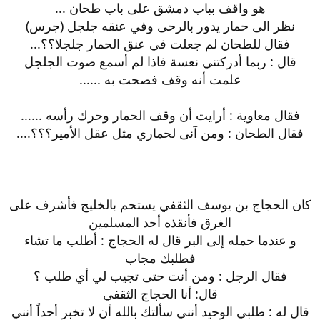
هو واقف بباب دمشق على باب طحان ...
نظر الى حمار يدور بالرحى وفي عنقه جلجل (جرس)
فقال للطحان لم جعلت في عنق الحمار جلجلا؟؟‍‍...
قال : ربما أدركتني نعسة فاذا لم أسمع صوت الجلجل
علمت أنه وقف فصحت به ......
فقال معاوية : أرايت أن وقف الحمار وحرك رأسه ......
فقال الطحان : ومن آنى لحماري مثل عقل الأمير؟؟؟....
كان الحجاج بن يوسف الثقفي يستحم بالخليج فأشرف على
الغرق فأنقذه أحد المسلمين
و عندما حمله إلى البر قال له الحجاج : أطلب ما تشاء
فطلبك مجاب
فقال الرجل : ومن أنت حتى تجيب لي أي طلب ؟
قال: أنا الحجاج الثقفي
قال له : طلبي الوحيد أنني سألتك بالله أن لا تخبر أحداً أنني