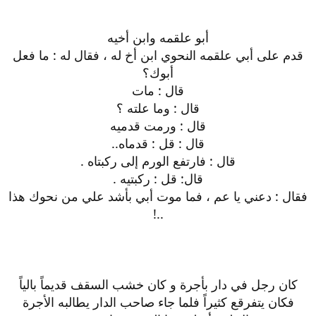
أبو علقمه وابن أخيه
قدم على أبي علقمه النحوي ابن أخ له ، فقال له : ما فعل
أبوك؟
قال : مات
قال : وما علته ؟
قال : ورمت قدميه
قال : قل : قدماه..
قال : فارتفع الورم إلى ركبتاه .
قال: قل : ركبتيه .
فقال : دعني يا عم ، فما موت أبي بأشد علي من نحوك هذا
..!
كان رجل في دار بأجرة و كان خشب السقف قديماً بالياً
فكان يتفرقع كثيراً فلما جاء صاحب الدار يطالبه الأجرة