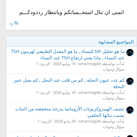
اتمنى ان تنال استحــسانكم وبانتظار رددودكـــم
رد
المواضيع المشابهة
ما هو تحليل tsh للنساء , ما هو المعدل الطبيعي لهرمون TSH
عند النساء , ماذا يعني ارتفاع TSH عند النساء
بُدأت بواسطة omarmagde
16 يوليو 2024
الردود: 1
سؤال وجواب
كم عدد عيون النحله , كم من قلب عند النحل , كم يصل عمر
النحلة
بُدأت بواسطة omarmagde
10 يوليو 2024
الردود: 1
سؤال وجواب
تتصف الهيدروكربونات الأروماتية بدرجة منخفضة من الثبات
بسبب بنائها الحلقي.
بُدأت بواسطة omarmagde
29 مايو 2024
الردود: 1
سؤال وجواب