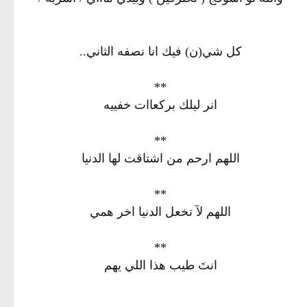
كل شي(ن) فيك انا نصفه الثاني..
**
انر ليلك بركعاات خفييه
**
اللهم ارحم من اشتاقت لها الدنيا
**
اللهم لآ تخعل الدنيا اخر همي
**
انتَ طيب هذا اللي يهم