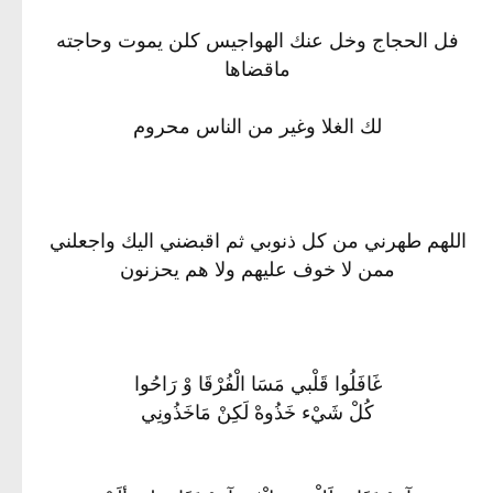
فل الحجاج وخل عنك الهواجيس كلن يموت وحاجته
ماقضاها
لك الغلا وغير من الناس محروم
اللهم طهرني من كل ذنوبي ثم اقبضني اليك واجعلني
ممن لا خوف عليهم ولا هم يحزنون
غَافَلُوا قَلْبي مَسَا الْفُرْقَا وْ رَاحُوا
كُلْ شَيْء خَذُوهْ لَكِنْ مَاخَذُونِي