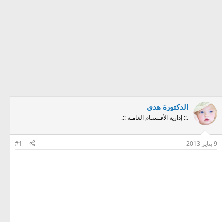
الدكتورة هدى
.:: إدارية الأقـسـام العامـة ::.
9 يناير 2013
#1