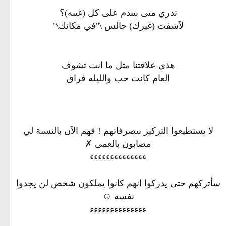
تدري متى بتندم على كل (غيبه)؟
لآشفت (غيرك) جالس \"في مكانك\"
هذي علاقتنا مثل ما انت تشوف
العام كانت حب والليله فراق
لا يستطيعوا التركيز بتصرفاتهم ! فهم الآن بالنسبة لي
مصابون بالعمى ✗
ءءءءءءءءءءءءءء
سأتركهم حتى يدركوا انهم كانوا يملكون شخص لن يجدوا
نفسه ☺
ءءءءءءءءءءءءءء