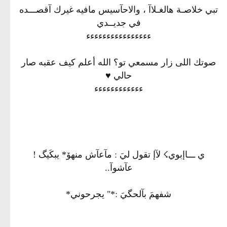
تبي خلاصـة هالغـلاآ ، والاحآسيس مافيه غيرك آقصـــده
في جديــدي
ءءءءءءءءءءءءءءءء
صوتك اللى زار مسمعي تو؟ الله أعلم كيف عقبه صار
حالي ♥
ءءءءءءءءءءءء
‏‏‏‏‏‏‏‏‏‏‏‏‏‏ي ـــاإبوي☇ ‏‏‏لآإ تقول ليَ ː مآعآش منھۆ* يبكَيگ !
عآشوآ..
شفھمَ بآلحگيَ ː*" يجرحوني*