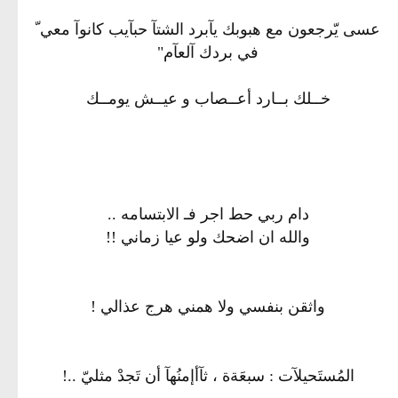
عسى يّرجعون مع هبوبك يآبرد الشتآ حبآيب كانوآ معي ّ
في بردك آلعآم"
خــلك بــارد أعــصاب و عيــش يومــك
دام ربي حط اجر فـ الابتسامه ..
والله ان اضحك ولو عيا زماني !!
واثقن بنفسي ولا همني هرج عذالي !
المُستَحيلآت : سبعَةة ، ثآأإمنُهآ أن تَجدْ مثليّ ..!