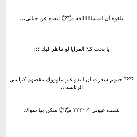
بلغوه أن المسااااااافه مـِْ??ـِْا تبعده عن خيالي،،،
يا بخت كـ? المرايا لو تناظر فيك ؛؛؛
???? جيتهم شعرت أن البدو غير ملوووك تنقصهم كراسي
الرئاسه،،،
شفت عيوني ^.~؟؟؟ مـِْ??ـِْا سكن بها سواك