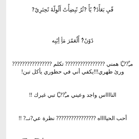
فّيِ بَعَأًدً?ٌ يُأً ?َثٌرٌ نًبِضِأٌتً أَلٌوِلّهً تًحِتَرِيّ?َ
دًوًنً?ُ أًلٌعَمٌرَ مَأِ أِبًيِه
مـِْ??ـِْا همني ????‏?‏?‏??‏??‏?‏?‏??‏?? تكلم ????‏?‏?‏??‏??‏?‏?‏??‏??
ورئ ظهري!!!يكفي أني في حظوري يأكل تبن!
النااااس واجد وعيني مـِْ??ـِْا تبي غيرك !!
أحب الحيااااه ????‏?‏?‏??‏??‏?‏?‏??‏?? نظرة عي?نــ? !!