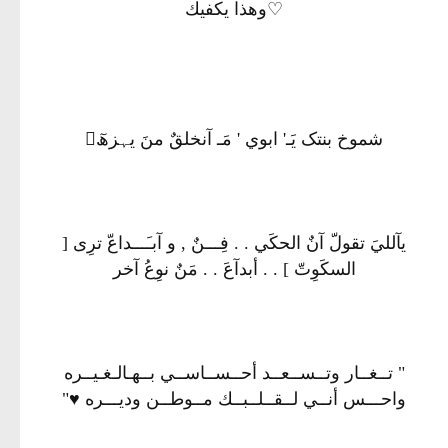
♡وهذا يكفيك
شموخ بنتک يَـ' ابوي ' مَـ آنخلقٌ منَ يہزھٓ
يآلليَ تقولّ آنٌ الحكَي . . فِـــنٌ , و آبـَـــداعّ ترِى [
السكَوِتّ ] . . أبدآعَ . . مَنٌ نوِعُ آخر
" تــغــار وتــســعــد أحــســاســي بــهـالـغـيــره
واحـــس أنــي لــقــلــبــك مــوطــن وديـــره ♥"