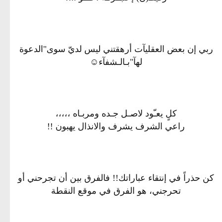
ربي إن بعض العقليآت أرهقتني ليس لديّ سوى"الدعوة
لهآ"بـالـشفآء☺
كلٍ يعـّود لاصـل جـده ومربـاه ،،،،،
راعي الشرف يشرف والانذال يهبون !!
كن حذراً في إنتقاء عباراتك!! فالفرق بين أن تجرحني أو
تحرجني، هو الفرق في موقع النقطة