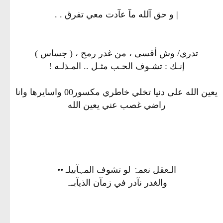
| و حق آلله مآ عآدت معي تفرق . .
تدري/ وش أقسى ، من غدر رمح ، ( جساس )
إنـك : تشـوف الحـب مثـل .. المـذلـه !
يعين الله على دنيا تخلي خاطري مكسور00 واسايرها وانا
راضي غصب عني يعين الله
الـعقل نعمہْ لو تشوف المہآبيلـ ••
والغدر نآدر في زمآن الذيآبـہ