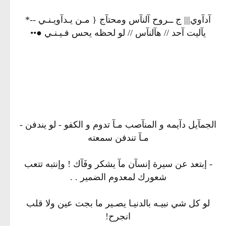
آدآوي||| ج ــروح آلنآس ومحتآج { مـن يـدآويـنـي --*
يآليت آحد // هآلنآس // لو لحظه يحس فـيـنـي ●••
الجمآيل دآيمه و المنآصب مـآ تدوم و الكفو - لو يندفن -
مـآ تندفن سمعته
- إبتعد عن سيرة إنسآن مآ يشكر وفَآك ! وإنتبه تتعب
شعورك لمعدوم الضمير . .
لو كل شي نبيـه بالدنيـا يصـير ما بجت عين ولا قلب
انجرح!