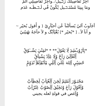
آخِرْ تَفَاصِيلَكْ رَבـِيلْ/..وآخِرْ تَفَاصِيلِي ألَمْ
ومَا بِينِنَا مُسْتَـבـيل يْكُونْ فْي لَـבـظَـه عَدَم
أجَآوبُ آليً يًسألنْىآ عُن أخبُآرٍيً { و أَقول بُخيًر ~
و أنآ لآ.. [ *بُخيًر *] بُغٌَيًآبُگ و لآ حآجَهُ تهُنيًنيً
*يِٓآرِْوٌِيـّشَِدِٓ لِٓا تَِقّوٌلِٰ** * *لمِٓنْيِٰ بِٓشّــٓوٌقِْ
آَِلٓغّآِلِٓيَٓٓ رِٓآحِْ وٌِلِٓا عِٓآِدْ يِٓشّتِآقِْ
حّسَِبُِيٍ آِلِلهَ عِْلٰىَِ آِِٰلٓلِٰيِِ مِْآبّقَِآِِهّآِِ تّدِٰوٌِمٍْ
مٓجّبٓـوٌِرٓ آِتٰمّتَِمْ لِٓحِٓنٓ آِلِٓغّيِٓآبِْ لِٓحِٓظِٓآتِْ
وٌآِقّوٌِلِٓ رِٓآحِٰ وٌِتَخَِنِْقٰ آِلِٓصّوٌِتِْ عِٓبّرِْآِتِْ
وٌِآِغص في قولةِ لعله يجيني