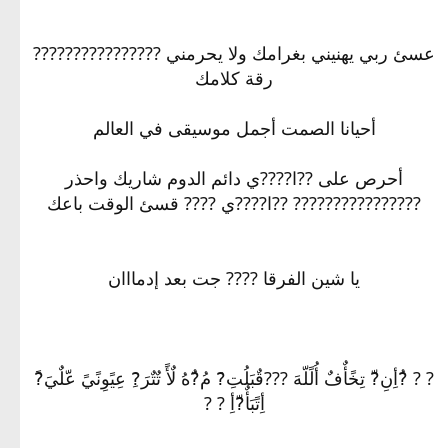
عسئ ربي يهنيني بغرامك ولا يحرمني ????‏?‏?‏??‏??‏?‏?‏??‏??
رقة كلامك
أحيانا الصمت أجمل موسيقى في العالم
أحرص على ??ا????ي دائم الدوم شاريك واحذر
????‏?‏?‏??‏??‏?‏?‏??‏?? ??ا????ي ???? قسئ الوقت باعك
يا شين الفرقا ???? جت بعد إدمااان
? ? ?ُأِنِ?ّ تِخًأٌفٌ أُلًلّهَ ???قٌبَلُتِ?َ مُ?ٌهُ لٌأً تٌتٌرَ?ِ عِيًوِنًيً عّلٌيَ?ً
أِتًبَأٌ?ّأِ ? ?