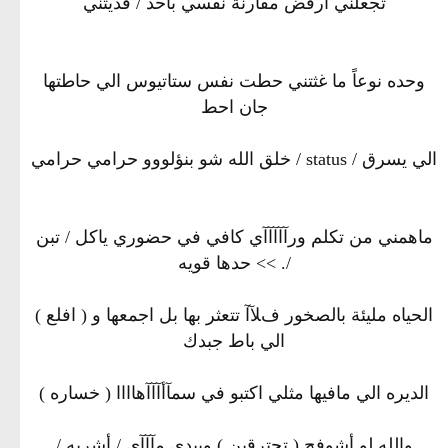
تجعلني أرفض مقارنة نفسي بأحد / فديتني
وحده نوعاً ما غثتني حطت نفس ستاتيوس الي حاطتها
جان احط
الي يسرق / status / خلق الله شو بنؤلووو حرامي حرامي
ماهمني من تكلم ورآآآآآي كافي في حضوري ياكل / تبن
/. >> حدها قويه
الحياه مليئة بالصخور فﻶ‌آ تتعثر بها بل اجمعها و ( افلع )
الي باط جبدك
الديره الي مافيها مثلي اكتبو في سمآأآآآهاااا ( خساره )
والله لو أشوفج ( تحترقين ) وبيدي مآآآي / أشربه /