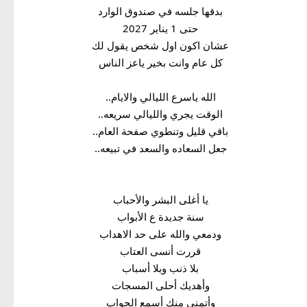
بدقها جلسه في صندوق الوارد
حتى 1 يناير 2027
عشان اكون اول شخص يقول لك
كل عام وانت بخير ياعز الناس
الله ياسرع الليالي والايام..
الوقت يجري والليالي سريعه..
باقي قليل وتنطوي صفحة العام..
جعل السعاده والسعد في تبيعه..
يا أغلى البشر والأحباب
سنة جديدة ع الأبواب
ودمعي والله على حد الاهداب
قررت أنسى العتاب
بلا ذنب وبلا أسباب
وأهديك أحلى المسجات
وأتمنى منك أسمع الجواب