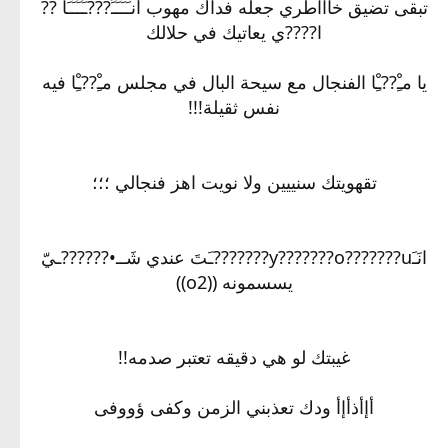
تبقى تضيق خاااطري جعله فداك مهوب أنـَـََـَََـََََ???ـََََـَََـََـَا ??
ا????ي يعاتيك في حلالك
يا مـِْ??ـِْا الفنجال مع سيحة البال في مجلس مـِْ??ـِْا فيه
نفس ثقيلة!!!
تقهويتك سنييين ولا نويت اهز فنجالي ؛؛؛
انَـَy???????o???????u???????ـَتَ عندي شَــ•??????ـيّ
يسسمونه ((o2))
غيبتك لو هي دقيقه تعتبر صدمه!!
أإأذأإأ ودك تعذبني الزمن وكفى ؤووفى