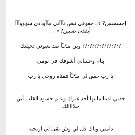
إحسسس? ف خفوقي نبض ثآآآني مآآوددي سؤووآآآ
أبققى ضنيين? » . .
????‏?‏?‏??‏??‏?‏?‏??‏?? وين مـَ?ـّأ صد بعيوني تخيلتك
بنام وعساني أشوفك في نومي
يا رب حقق لي مـَ?ـّأ تتمناه روحي يا رب
خذني لدنيا ما بها أحد غيرك وعلم حسود القلب أني
حلاااالك
دامني وياك قل لي وش بقى لي ارتجيه