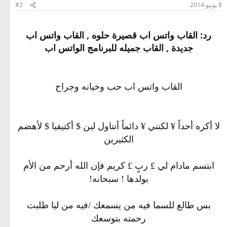
8 يونيو 2014
#2
رد: القاب واتس اب قصيرة حلوه , القاب واتس اب
جديدة , القاب جميله للبرنامج الواتس اب
القاب واتس اب حب وخيانه وجراح
ﻻ‌ أكره أحداً ¥ لكنني ¥ دائماً أتناول لبن $ أكتيفيا $ ﻷ‌هضم
الكثيرين
ابتسم مادام لي £ ربٍ £ كريم فإن الله أرحم من اﻷ‌م
بولدها ! سبحانه!
بس طالع للسما فيه من يسمعك /فيه من ليا طلبت
رحمته بتوسعك