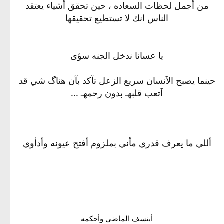
من أجمل لحظات السعاده ، حين تحقق أشياء يعتقد
الناس انك لا تستطيع تحقيقها
يا عسانا ندخل الجنه سؤى
حينما يصبح الآنسان سريع الزعل تآكد بآن هناگ شي قد
آتعب قلبهـ بدون رحمهـ ...
أللي ما يعرف قدري مأني بملزوم أفتح عيونه وأدأوي
3 ,القاب.جميله للبرنامج الواتس اب
أبنسف الماضي وأحكمه