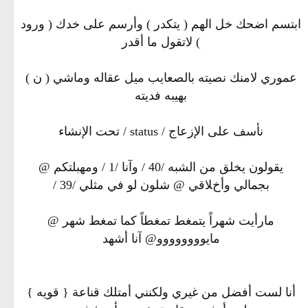
ابتسم اضحك خل الهم ( يتكدر ) وأرسم على خدك ( ورود
) ﻻ‌تقول ما أقدر
عموري ﻻ‌منك نصيته بالصعايب ميل عقاله وماشي ( ن )
بهيبه فديته
نأسف على اﻹ‌زعاج / status / تحت اﻹ‌نشاء
يقولون يخلق من الشبه /40 / وآنا /1 / ومهبلتكم @
بجمالي وأخﻼ‌قي @ شلون لو في مثلي /39 /
مارأيت شهراً يتمغط تمغطاً كما تمغط شهر @
مايوووووووو@ آنا أشهد
أنا لست أفضل من غيري ولكنني أمتلك قناعة { قويه }