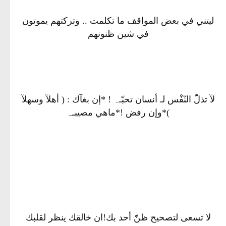
ليتني في بعض المواقف ما تكلمت .. وتركتهم يموتون
في شين ظنونهم
لآ تذلّ النّفْس لـ أنسان تحبّـہ ! *إن بغآك : ( أهلآ وسهلآ
)*وإن رفض !*ماهي مصيبـہ
لا تسعى لتصحيح ظنّ أحد بك!ان خالقك ينظر لقلبك