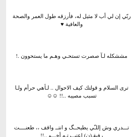
ربّي إن لي أب لا مثيل له، فأرزقه طول العمر والصحة
والعافية ♥
مششكله لـآ صصرت تستحـي وهـم ما يستحوون .!
ترى السلام و قولتك كيف الاحوال .. لـأهي حرأم ولـا
تسبب مصيبه ..!! ☺☺
تـــدري وش إللـّي يطيحــگ و انتــ واقف ،، طعنــــت
رفيقـ(ن) إعتبــرتـه أخـــو ..!!