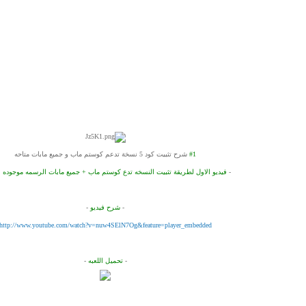
#1
شرح تثبيت كود 5 نسخة تدعم كوستم ماب و جميع مابات متاحه
-
فيديو الاول لطريقة تثبيت النسخه تدع كوستم ماب + جميع مابات الرسمه موجوده با
-
شرح فيديو
-
http://www.youtube.com/watch?v=nuw4SElN7Og&feature=player_embedded
-
تحميل اللعبه
-