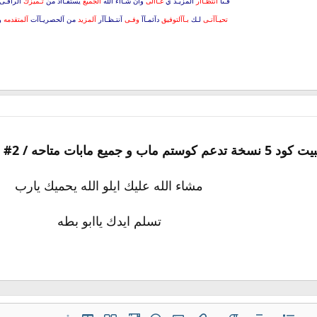
فـىآ
آنتظـآآر
آلمزيـد ي
غـآآلى
وآن شـآآء آلله
آلجميع
يستفـآآد من
تـميزك
آلرآقـى
تحيـآآتـى
لـك
بـآآلتوفيق
دآئمـآآ
وفـى
آنتـظـآآر
آلمزيد
من آلحصريـآآت
آلمتقدمه
و
مشاء الله عليك ايلو الله يحميك يارب
تسلم ايدك ياابو بطه