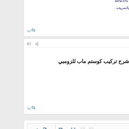
 وآلمـتوآضع
..
آلمعروفـه
..
رد
#5
رد