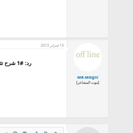
13 فبراير 2013
رد: #1 شرح تثبيت كود 5 نسخة تدعم كوستم ماب و جميع مابات متاحه / 2# شرح تركيب كوستم ماب للزومبي
мя.мαgıс
[موت المشاعر]