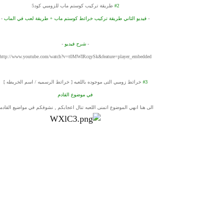
#2
طريقة تركيب كوستم ماب للزومبي كود5
-
فيديو الثاني طريقة تركيب
خرائط كوستم ماب
+ طريقة لعب في الماب
-
-
شرح فيديو
-
http://www.youtube.com/watch?v=t0MWIRcqySk&feature=player_embedded
#3
خرائط زومبي التى موجوده باللع
به [ خرائط الرسميه / اسم الخريطه ]
في موضوع القادم
الى هنا انهي الموضوع اتمنى اللعبه تنال اعجابكم , نشوفكم في مواضيع القادم