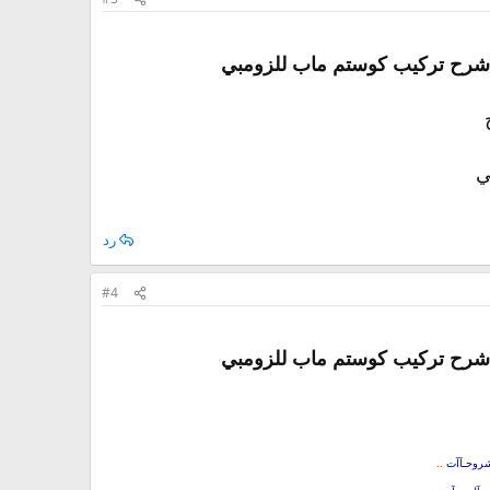
ي
رد
#4
شروحـآآت
..