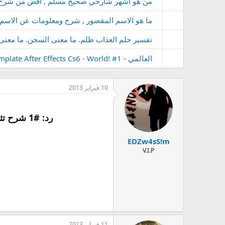
من هو اشهر شارحي صحيح مسلم , افض من شرح
ما هو الاسم المقصور , شرح ومعلومات عن الاسم ا
تفسير حلم العذاب ظلم. ما معنى السجن. ما معنى
العالمي - Template After Effects Cs6 - World! #1
10 فبراير 2013
رد: #1 شرح تثبيت كود 5 نسخة تدعم كوستم ماب و جميع مابات متاحه / 2# شرح تركيب كوستم ماب للزومبي
EDZw4sS!m
V.I.P
11 فبراير 2013