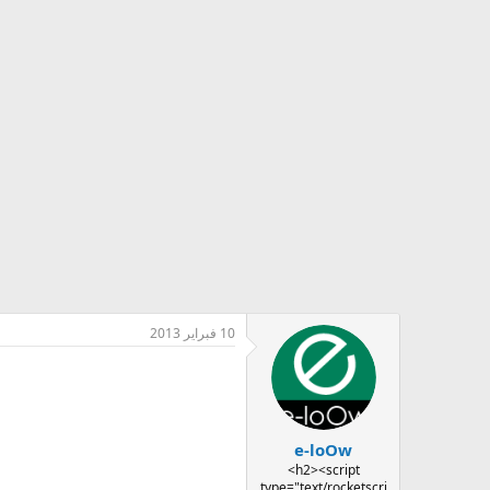
10 فبراير 2013
e-loOw
<h2><script
type="text/rocketscri