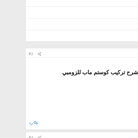
#2
رد
#3