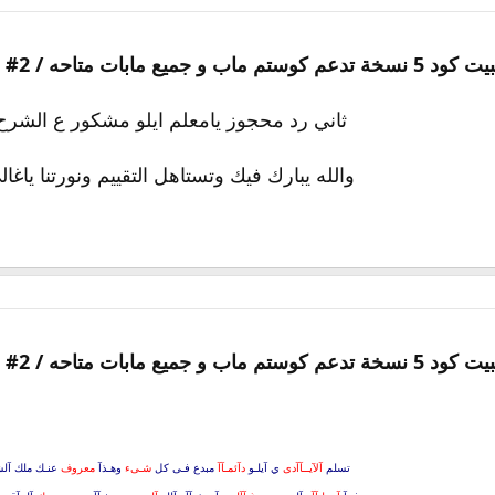
ثاني رد محجوز يامعلم ايلو مشكور ع الشرح
والله يبارك فيك وتستاهل التقييم ونورتنا ياغال
تسلم
آلآيــآآدى
ي آيلـو
دآئمـآآ
مبدع فـى كل
شـىء
وهـذآ
معروف
عنـك ملك آل