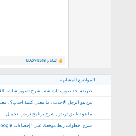
كماتا
و
EDZw4sS!m
ا
ل
ت
ف
المواضيع المشابهة
ا
ع
طريقة اخد صورة للشاشة , شرح تصوير شاشة اللا
ل
ا
ت
من هو الرجل الاحدب , ما معنى كلمة احذب؟ , م
:
ما هو تطبيق ثريدز , شرح برنامج ثريدز.. تحميل
شرح: خطوات ربط موقعك على "إحصاءات Google‏ 4" الجديد بحسابك الأرباح على AdSense: