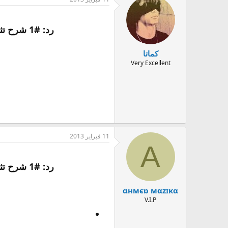
رد: #1 شرح تثبيت كود 5 نسخة تدعم كوستم ماب و جميع مابات متاحه / 2# شرح تركيب كوستم ماب للزومبي
كماتا
Very Excellent
11 فبراير 2013
Α
رد: #1 شرح تثبيت كود 5 نسخة تدعم كوستم ماب و جميع مابات متاحه / 2# شرح تركيب كوستم ماب للزومبي
αнмєɒ мαzɪĸα
V.I.P