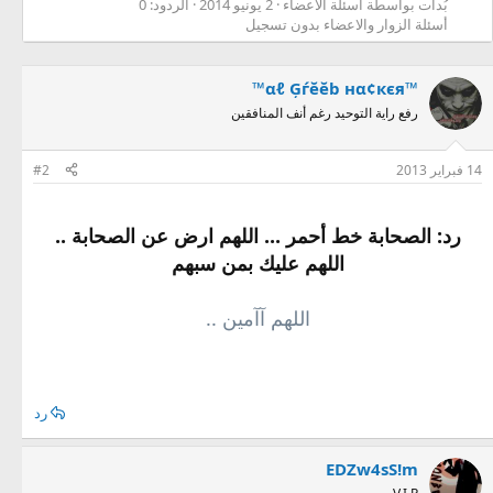
بُدأت بواسطة أسئلة الأعضاء
2 يونيو 2014
الردود: 0
أسئلة الزوار والاعضاء بدون تسجيل
™αℓ Ģѓĕĕb нα¢кєя™
رفع راية التوحيد رغم أنف المنافقين
14 فبراير 2013
#2
رد: الصحابة خط أحمر ... اللهم ارض عن الصحابة ..
اللهم عليك بمن سبهم
اللهم آآمين ..
رد
EDZw4sS!m