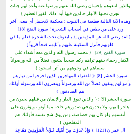
والذين اتبعوهم بإحسان رضي الله عنهم ورضوا عنه وأعد لهم جنات
تجري تحتها الأنهار خالدين فيها أبدا ذلك الفوز العظيم }
وهذه الآية التالية قطعية في الثبوت ؛ محكمة لاتحتمل أي معنى آخر
ورد على من يطعن في أصحاب الشجرة ؛ سورة الفتح [18]:
[ لقد رضي الله عن المؤمنين إذ يبايعونك تحت الشجرة فعلم ما في
قلوبهم فأنزل السكينة عليهم وأثابهم فتحاً قريباً ]
سورة الفتح [29] : {
محمد رسول الله والذين معه أشداء على
الكفار رحماء بينهم تراهم ركعا سجداً يبتغون فضلاً من الله ورضواناً
سيماهم في وجوههم من أثر السجود }
سورة الحشر [8] :{
للفقراء المهاجرين الذين اخرجوا من ديارهم
وأموالهم يبتغون فضلاً من الله ورضواناً وينصرون الله ورسوله أولئك
هم الصادقون }
سورة الحشر [9] : { والذين تبوؤا الدار والإيمان من قبلهم يحبون من
هاجر إليهم، ولا يجدون في صدورهم حاجة مما أوتوا، ويؤثرون على
أنفسهم ولو كان بهم خصاصة، ومن يوق شح نفسه فأولئك هم
المفلحون }
آل عمران [121] :{ وَإِذْ غَدَوْتَ مِنْ أَهْلِكَ تُبَوِّئُ الْمُؤْمِنِينَ مَقَاعِدَ