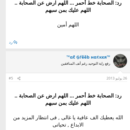
رد: الصحابة خط أحمر ... اللهم ارض عن الصحابة ..
اللهم عليك بمن سبهم
اللهم أمين
رد
™αℓ Ģѓĕĕb нα¢кєя™
رفع راية التوحيد رغم أنف المنافقين
26 يوليو 2013
#5
رد: الصحابة خط أحمر ... اللهم ارض عن الصحابة ..
اللهم عليك بمن سبهم
الله يعطيك الف عافية يا غالى , فى انتظار المزيد من
الابداع , تحياتى