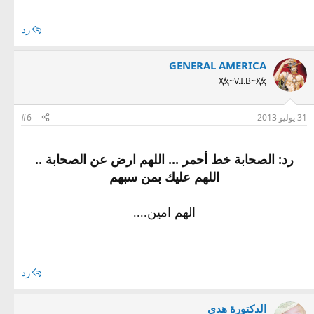
رد
GENERAL AMERICA
Ҳ̸ҳ~V.I.B~Ҳ̸ҳ
31 يوليو 2013
#6
رد: الصحابة خط أحمر ... اللهم ارض عن الصحابة ..
اللهم عليك بمن سبهم
الهم امين....
رد
الدكتورة هدى