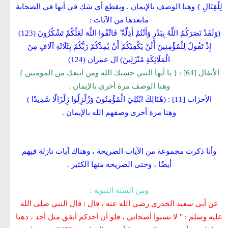
لِلْقِتَالِ } وهنا الوصف بالإيمان . ويقطع أي شك في أنها في الصحابة
مابعدها من الآيات :
(وَلَقَدْ نَصَرَكُمُ اللَّهُ بِبَدْرٍ وَأَنْتُمْ أَذِلَّةٌ ۖ فَاتَّقُوا اللَّهَ لَعَلَّكُمْ تَشْكُرُونَ (123)
إِذْ تَقُولُ لِلْمُؤْمِنِينَ أَلَنْ يَكْفِيَكُمْ أَنْ يُمِدَّكُمْ رَبُّكُمْ بِثَلَاثَةِ آلَافٍ مِنَ
الْمَلَائِكَةِ مُنْزَلِينَ) ال عمران (124)
الأنفال [64] : { يا أيها النبي حسبك الله ومن اتبعك من المؤمنين }
وهنا الوصف مرة أخرى بالإيمان .
الأحزاب [11] :
(هُنَالِكَ ابْتُلِيَ الْمُؤْمِنُونَ وَزُلْزِلُوا زِلْزَالًا شَدِيدًا )
وهنا مرة أخرى وصفهم الله بالإيمان .
وأنا ذكرت مجموعة من الآيات الصريحة ، وهناك آيات نازلة فيهم
أيضًا ، وحتى الصريحة منها الكثير .
ومن السنة النبوية :
عن أبي سعيد الخدري رضي الله عنه ، قال : قال النبي صلى الله
عليه وسلم : " لا تسبوا أصحابي ، فلو أن أحدكم أنفق مثل أحد ، ذهبا