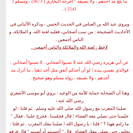
ما بلغ مد أحدهم ، ولا نصيفه
"
أخرجه البخاري ( 3673) ، ومسلم (
2541 ) .
ويروي عبد الله بن العباس في الحديث الحسن ، وذكره الألباني في
الأحاديث الصحيحة : من سب أصحابي، فعليه لعنة الله، و الملائكة، و
الناس أجمعين .
لاحظ : لعنة الله والملائكة والناس أجمعين .
عن أبي هريرة رضي الله عنه لا تسبوا أصحابي . لا تسبوا أصحابي .
فوالذي نفسي بيده ! لو أن أحدكم أنفق مثل أحد ذهبا ، ما أدرك مد
أحدهم ، ولا نصيفه . رواه مسلم وهو صحيح .
وهنا أن الصحابة حماية للأمة من الوعيد : يروي أبو موسى الأشعري
رضي الله عنه :
صلينا المغرب مع رسول الله صلى الله عليه وسلم . ثم قلنا : لو
جلسنا حتى نصلي معه العشاء ! قال فجلسنا . فخرج علينا . فقال "
ما زلتم ههنا ؟ " قلنا : يا رسول الله ! صلينا معك المغرب . ثم قلنا :
نجلس حتى نصلي معك العشاء . قال " أحسنتم أو أصبتم " قال فرفع