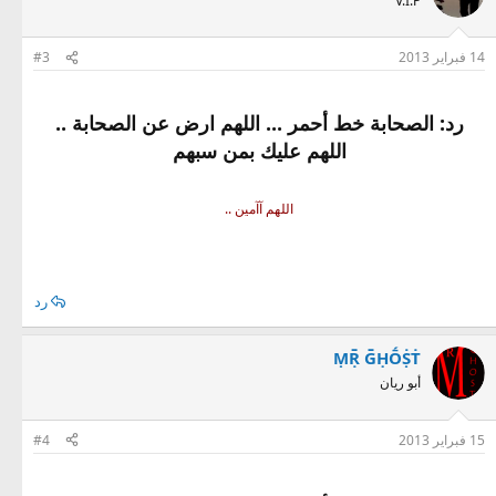
V.I.P
14 فبراير 2013
#3
رد: الصحابة خط أحمر ... اللهم ارض عن الصحابة ..
اللهم عليك بمن سبهم
اللهم آآمين ..
رد
ṂṜ ḠḤṒṨṪ
أبو ريان
15 فبراير 2013
#4