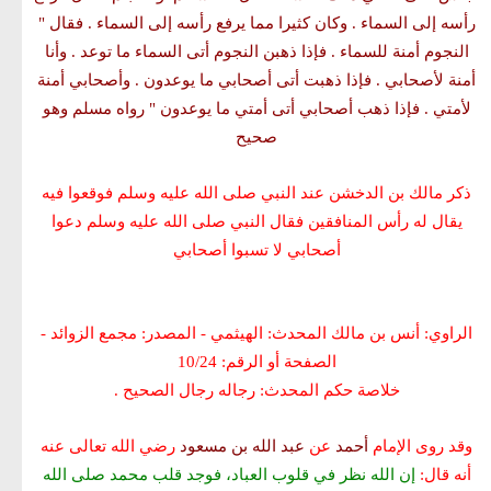
رأسه إلى السماء . وكان كثيرا مما يرفع رأسه إلى السماء . فقال "
النجوم أمنة للسماء . فإذا ذهبن النجوم أتى السماء ما توعد . وأنا
أمنة لأصحابي . فإذا ذهبت أتى أصحابي ما يوعدون . وأصحابي أمنة
لأمتي . فإذا ذهب أصحابي أتى أمتي ما يوعدون " رواه مسلم وهو
صحيح
ذكر مالك بن الدخشن عند النبي صلى الله عليه وسلم فوقعوا فيه
يقال له رأس المنافقين فقال النبي صلى الله عليه وسلم دعوا
أصحابي لا تسبوا أصحابي
الراوي: أنس بن مالك المحدث:
الهيثمي
- المصدر:
مجمع الزوائد
-
الصفحة أو الرقم: 10/24
خلاصة حكم المحدث: رجاله رجال الصحيح‏‏ .
وقد روى الإمام
أحمد
عن
عبد الله بن مسعود
رضي الله تعالى عنه
أنه قال:
إن الله نظر في قلوب العباد، فوجد قلب محمد صلى الله