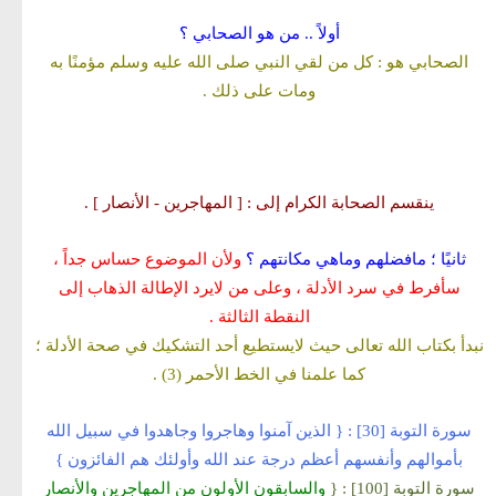
أولاً .. من هو الصحابي ؟
الصحابي هو : كل من لقي النبي صلى الله عليه وسلم مؤمنًا به
ومات على ذلك .
ينقسم الصحابة الكرام إلى : [ المهاجرين - الأنصار ] .
ثانيًا ؛ مافضلهم وماهي مكانتهم ؟
ولأن الموضوع حساس جداً ،
سأفرط في سرد الأدلة ، وعلى من لايرد الإطالة الذهاب إلى
النقطة الثالثة .
نبدأ بكتاب الله تعالى حيث لايستطيع أحد التشكيك في صحة الأدلة ؛
كما علمنا في الخط الأحمر (3) .
سورة التوبة [30] :
{ الذين آمنوا وهاجروا وجاهدوا في سبيل الله
بأموالهم وأنفسهم أعظم درجة عند الله وأولئك هم الفائزون }
سورة التوبة [100] : {
والسابقون الأولون من المهاجرين والأنصار