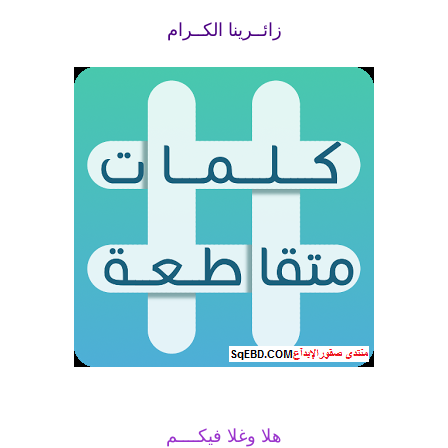
زائــرينا الكــرام
هلا وغلا فيكــــم