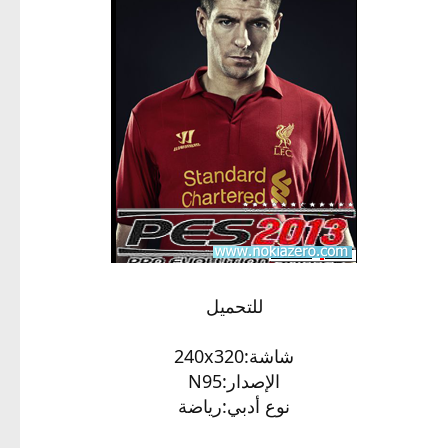
للتحميل
شاشة:240x320
الإصدار:N95
نوع أدبي:رياضة