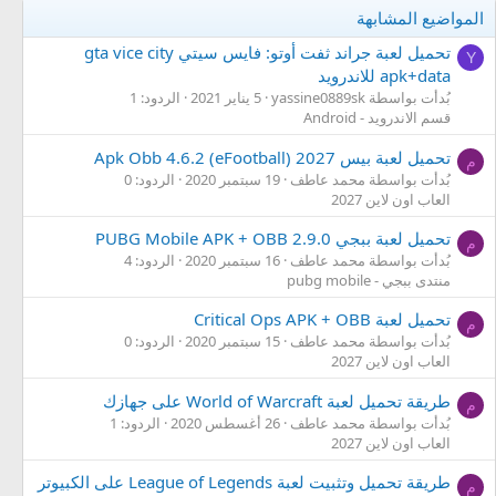
المواضيع المشابهة
تحميل لعبة جراند ثفت أوتو: فايس سيتي gta vice city
Y
apk+data للاندرويد
بُدأت بواسطة yassine0889sk
5 يناير 2021
الردود: 1
قسم الاندرويد - Android
تحميل لعبة بيس 2027 Apk Obb 4.6.2 (eFootball)
م
بُدأت بواسطة محمد عاطف
19 سبتمبر 2020
الردود: 0
العاب اون لاين 2027
تحميل لعبة ببجي PUBG Mobile APK + OBB 2.9.0
م
بُدأت بواسطة محمد عاطف
16 سبتمبر 2020
الردود: 4
منتدى ببجي - pubg mobile
تحميل لعبة Critical Ops APK + OBB
م
بُدأت بواسطة محمد عاطف
15 سبتمبر 2020
الردود: 0
العاب اون لاين 2027
طريقة تحميل لعبة World of Warcraft على جهازك
م
بُدأت بواسطة محمد عاطف
26 أغسطس 2020
الردود: 1
العاب اون لاين 2027
طريقة تحميل وتثبيت لعبة League of Legends على الكبيوتر
م