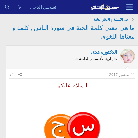
تسجيل الدخول
حل الاسئلة و الالغاز العامة
ما هى معنى كلمة الجنة فى سورة الناس , كلمة و
معناها اللغوى
الدكتورة هدى
.:: إدارية الأقـسـام العامـة ::.
11 سبتمبر 2017
#1
السلام عليكم