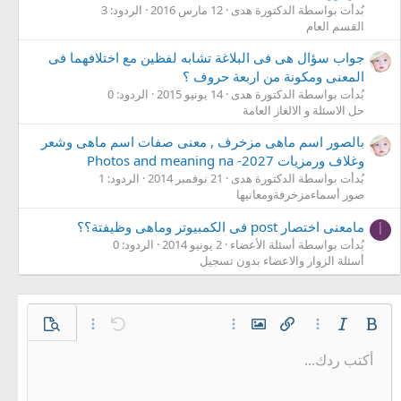
بُدأت بواسطة الدكتورة هدى
12 مارس 2016
الردود: 3
القسم العام
جواب سؤال هى فى البلاغة تشابه لفظين مع اختلافهما فى
المعنى ومكونة من اربعة حروف ؟
بُدأت بواسطة الدكتورة هدى
14 يونيو 2015
الردود: 0
حل الاسئلة و الالغاز العامة
بالصور اسم ماهى مزخرف , معنى صفات اسم ماهى وشعر
وغلاف ورمزيات 2027- Photos and meaning na
بُدأت بواسطة الدكتورة هدى
21 نوفمبر 2014
الردود: 1
صور أسماءمزخرفةومعانيها
مامعنى اختصار post فى الكمبيوتر وماهى وظيفتة؟؟
أ
بُدأت بواسطة أسئلة الأعضاء
2 يونيو 2014
الردود: 0
أسئلة الزوار والاعضاء بدون تسجيل
غامق
مائل
خيارات إضافية…
إدراج رابط
إدراج صورة
خيارات إضافية…
تراجع
معاينة
خيارات إضافية…
أكتب ردك...
محاذاة لليسار
9
حفظ المسودة
قائمة مرتبة
عادي
Arial
إعادة
الإبتسامات
حجم الخط
إقتباس
تبديل الـ BB code
ميديا
لون النص
إزالة التنسيق
عائلة الخط
قائمة
المسودات
إدراج جدول
المحاذاة
إدراج خط أفقي
كود
محتوى مخفي
تنسيق الفقرة
مشطوب
مسطر
كود مضمن
نص مخفي مضمن
10
حذف المسودة
توسيط
Book Antiqua
قائمة غير مرتبة
عنوان 1