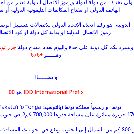
ولى يختلف من دولة لدولة ورموز الاتصال الدولية تعتبر من ا
الهاتف الدولي او مفتاح المكالمات التليفونية الدولية أو مف
الدولية، هو رقم اتحذه الاتحاد الدولي للاتصالات لتسهيل الوص
رموز الاتصال الدولية او بدالة كل دولة او كود الاتصا
ونسرد لكم كل دولة على حدة واليوم نقدم مفتاح دولة
جزر تونغا Islands
وهــــــو
+676
وايضــــــاا
IDD International Prefix
هو
00
تونغا أو رسمياً مملكة تونغا (بالتونغية: Puleʻanga Fakatuʻi ʻo Tonga)
تمتد المملكة على مسافة نحو 800 كم من الشمال إلى الجنوب وتقع في نحو ثل