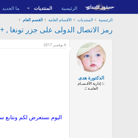
الرئيسية
المنتديات
ما الجديد
الرئيسية
المنتديات
الأقسام العامة
القسم العام
رمز الاتصال الدولى على جزر تونغا , +676 هو مفتاح الجزيرة , بريفكس Tonga Islands
6 نوفمبر 2017
الدكتورة هدى
.:: إدارية الأقـسـام
العامـة ::.
اليوم نستعرض لكم ونتابع س