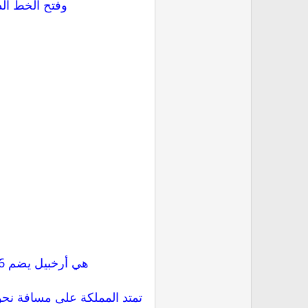
وفتح الخط الد
هي أرخبيل يضم 176 جزيرة متناثرة على مساحة قدرها 700,000 كم2 في جنوب المحيط الهادئ منها 52 مأهولة فقط.