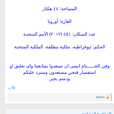
المساحة: ٤٤ هكتار
القارة: أوروبا
عدد السكان: ٤٥١ (٢٠١٢) الأمم المتحدة
الحكم: ثيوقراطية، ملكية مطلقة، الملكية المنتخبة
وفى الخــــــتام اتمنى ان تسعدوا بمتابعتنا واى تعليق او
استفسار فنحن مستعدون وسنرد عليكم
ودمتم بخير
رد
admin
ا
ل
ت
ف
المواضيع المشابهة