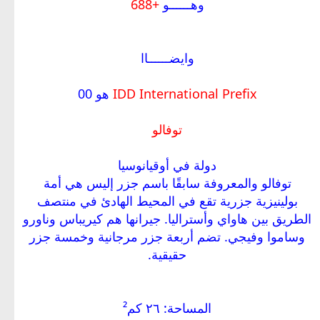
وهــــــو
+688
وايضــــــاا
IDD International Prefix
هو 00
توفالو
دولة في أوقيانوسيا
توفالو والمعروفة سابقًا باسم جزر إليس هي أمة
بولينيزية جزرية تقع في المحيط الهادئ في منتصف
الطريق بين هاواي وأستراليا. جيرانها هم كيريباس وناورو
وساموا وفيجي. تضم أربعة جزر مرجانية وخمسة جزر
حقيقية.
المساحة: ٢٦ كم²