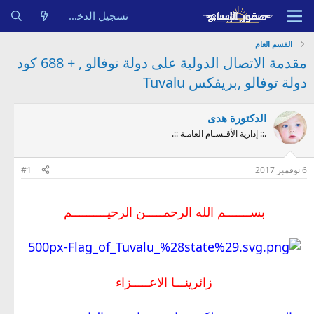
تسجيل الدخول
القسم العام
مقدمة الاتصال الدولية على دولة توفالو , + 688 كود
دولة توفالو ,بريفكس Tuvalu
الدكتورة هدى
.:: إدارية الأقـسـام العامـة ::.
6 نوفمبر 2017
#1
بســـــــم الله الرحمـــــن الرحيــــــــــم
زائرينـــا الاعـــــزاء