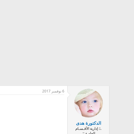
6 نوفمبر 2017
الدكتورة هدى
.:: إدارية الأقـسـام
العامـة ::.