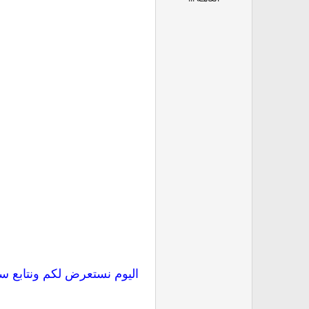
اليوم نستعرض لكم ونتابع س