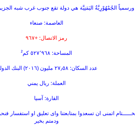
 ورسمياً الجُمْهُوْرِيَّةُ اليَمَنِيَّة هي دولة تقع جنوب غرب شبه ال
العاصمة: صنعاء
رمز الاتصال: ؜+٩٦٧
المساحة: ٥٢٧٬٩٦٨ كم²
عدد السكان: ٢٧٫٥٨ مليون (٢٠١٦) البنك الدولي
العملة: ريال يمني
القارة: آسيا
ــــــتام اتمنى ان تسعدوا بمتابعتنا واى تعليق او استفسار 
ودمتم بخير