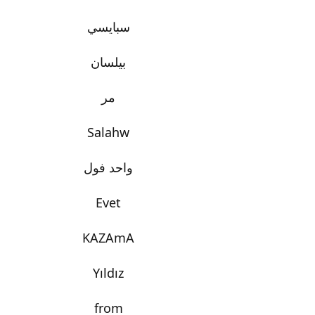
سبايسي
بيلسان
مر
Salahw
واحد فول
Evet
KAZAmA
Yıldız
from