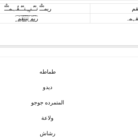
قم
ريمـْـْْـْ تـٌـٌٌـنـِِـِـتـٌـٌٌـقٌـ,ـمـْـْْـْ
قہمہ
ر̯͡ي̯͡م̯͡ ت̯͡ن̯͡ت̯͡ق̯͡م̯͡
طماطه
ديدو
المتمرده جوجو
ولاعة
رشاش