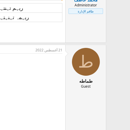
Administrator
ريہم تہنتہ
طاقم الإدارة
ريہمہ تہنہتہ
21 أغسطس 2022
ط
طماطه
Guest