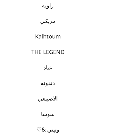
راويه
مريكي
Kalhtoum
THE LEGEND
عناد
دندونه
الاصيبعي
سوسا
وتيني &♡