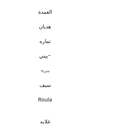
العمدة
هديان
تماره
~بيني
فاهي79
سيف
Roula
غلابه