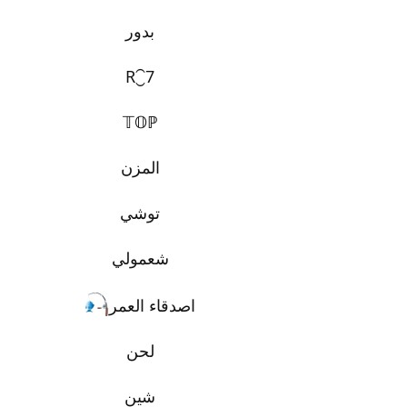
بدور
R⁐7
𝕋𝕆ℙ
المزن
توشي
شعمولي
اصدقاء العمر
لحن
شين