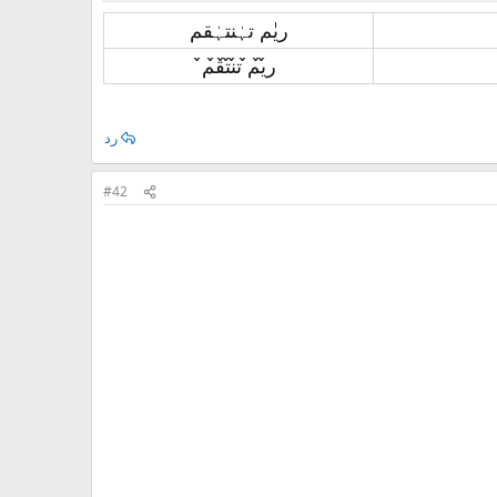
ريٰم تہٰنتہٰقم
ر̀́ي̀́م̀́ ت̀́ن̀́ت̀́ق̀́م̀́
رد
#42