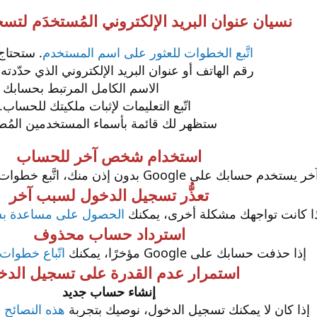
نسيان عنوان البريد الإلكتروني المُستخدَم لتس
اتَّبع الخطوات للعثور على اسم المستخدم
. ستحتاج
رقم الهاتف أو عنوان البريد الإلكتروني الذي حدّدت
الاسم الكامل المرتبط بحسابك
اتّبع التعليمات لإثبات ملكيتك للحساب.
ستظهر لك قائمة بأسماء المستخدمين المُطا
استخدام شخص آخر للحساب
 على Google بدون إذن منك، اتَّبع خطوات
تعذُّر تسجيل الدخول لسبب آخر
ا كانت تواجهك مشكلة أخرى، يمكنك
الحصول على مساعدة بش
استرداد حساب محذوف
إذا حذفت حسابك على Google مؤخرًا، يمكنك
اتّباع خطوات
استمرار عدم القدرة على تسجيل الدخ
إنشاء حساب جديد
إذا كان لا يمكنك تسجيل الدخول، نوصيك بتجربة
هذه النصائح 