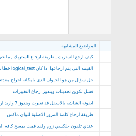
المواضيع المشابهة
كيف ارجع الستريك , طريقة ارجاع الستريك , ما ع
القيمه التي يتم ارجاعها اذا كان logical_test خطا هي مجموع رقمين
حل سؤال من هو الحيوان الذى بامكانه اخراج معدته الى الخارج وار
فشل تكوين تحديثات ويندوز ارجاع التغييرات
ايقونه الشاشه بالاسفل قد تغيرت ويندوز 7 واريد ارجاعها
طريقة ارجاع كلمة المرور الاصلية للواي ماكس
عندي تلفون جلكسي زوم ولقد قمت بمسح كافة الصو