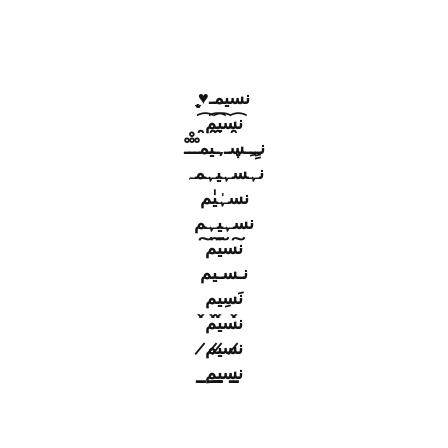
نسيمـ♥̨̥̬̩
ن̯͡س̯͡ي̯͡م̯͡
نـِِـِـڛـ,ـيمـْـْْـْ
نہسہيہمہ
نسہٰيٰم
نسہيہم
ن͠س͠ي͠م͠
نـسـيم
نَسِيم
ن̀́س̀́ي̀́م̀́
ن̷س̷ي̷م̷
ن̲س̲ي̲م̲