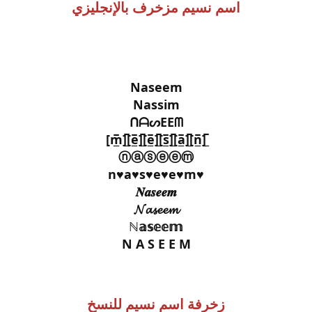
اسم نسيم مزخرف بالإنجليزي
Naseem
Nassim
ᑎᗩᔕEEᗰ
[̲̅n̲̅][̲̅a̲̅][̲̅s̲̅][̲̅e̲̅][̲̅e̲̅][̲̅m̲̅]
ⓝⓐⓢⓔⓔⓜ
♥n♥a♥s♥e♥e♥m
𝑵𝒂𝒔𝒆𝒆𝒎
𝓝𝓪𝓼𝓮𝓮𝓶
ℕ𝕒𝕤𝕖𝕖𝕞
N A S E E M
زخرفة اسم نسيم للنسخ