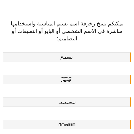
يمكنكم نسخ زخرفة اسم نسيم المناسبة واستخدامها
مباشرة في الاسم الشخصي أو البايو أو التعليقات أو
التصاميم:
نسيمـ♥̨̥̬̩
ن̯͡س̯͡ي̯͡م̯͡
نہسہيہمہ
ᑎᗩᔕEEᗰ