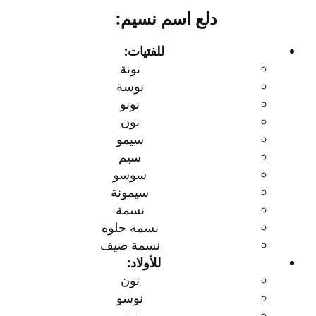
دلع اسم نسيم:​
للفتيات:
نونة
نوسة
نونو
نون
سيمو
سيم
سوسو
سيمونة
نسمة
نسمة حلوة
نسمة صيف
للأولاد:
نون
نوسو
نونو