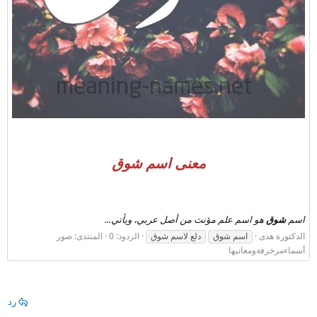
معنى اسم شوق
اسم
شوق
هو اسم علم مؤنث من أصل عربي، ويأتي...
الدكتورة هدى
اسم شوق
دلع لاسم شوق
الردود: 0
المنتدى:
صور
أسماءمزخرفةومعانيها
رد