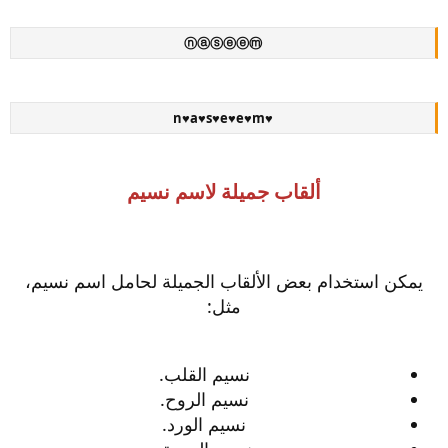
ⓝⓐⓢⓔⓔⓜ
♥n♥a♥s♥e♥e♥m
ألقاب جميلة لاسم نسيم
يمكن استخدام بعض الألقاب الجميلة لحامل اسم نسيم،
مثل:
نسيم القلب.
نسيم الروح.
نسيم الورد.