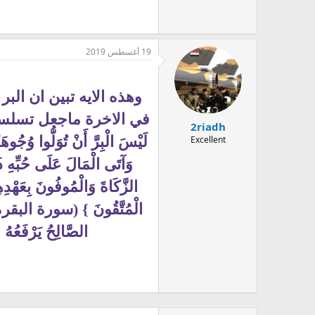
19 أغسطس 2019
وهذه الايه تبين ان الب
في الاخرة ماجعل تسلسل
2riadh
لَيْسَ الْبِرَّ أَنْ تُوَلُّوا وُجُوهَ
Excellent
وَآتَى الْمَالَ عَلَى حُبِّهِ ذ
الزَّكَاةَ وَالْمُوفُونَ بِعَهْدِ
الصَّالِحُ يَرْفَعُهُ
و