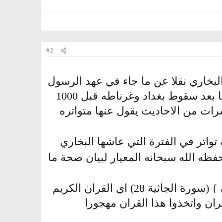
#2
لبخاري نقلا عن ما جاء في عهد الرسول
الى فترة حياة البخاري وبانقطاع عن مواكبة عصر الرسول لكن لو تمعنا ما بعد سقوط بغداد وغرناطه قبل 1000
ات من الاحاديث يقول عنها متواتره
 تواتر في الفترة التي عاشها البخاري
ظه الله سبحانه المعيار لبيان صحة ما
{ وَتَرَى كُلَّ أُمَّةٍ جَاثِيَةً كُلُّ أُمَّةٍ تُدْعَى إِلَى كِتَابِهَا الْيَوْمَ تُجْزَوْنَ مَا كُنْتُمْ تَعْمَلُونَ } (سورة الجاثية 28) اي القران الكريم
ان واتخذوا هذا القران مهجورا