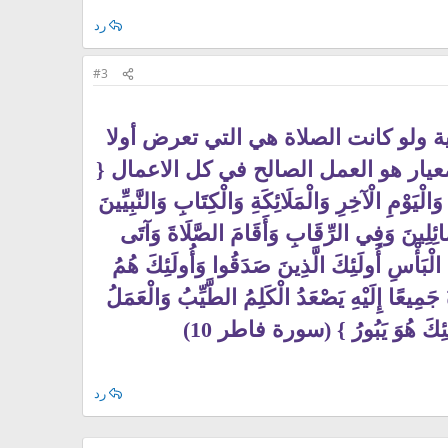
رد
#3
ية ولو كانت الصلاة هي التي تعرض أولا
ار هو العمل الصالح في كل الاعمال {
ْيَوْمِ الْآخِرِ وَالْمَلَائِكَةِ وَالْكِتَابِ وَالنَّبِيِّينَ
ائِلِينَ وَفِي الرِّقَابِ وَأَقَامَ الصَّلَاةَ وَآتَى
 الْبَأْسِ أُولَئِكَ الَّذِينَ صَدَقُوا وَأُولَئِكَ هُمُ
ِ الْعِزَّةُ جَمِيعًا إِلَيْهِ يَصْعَدُ الْكَلِمُ الطَّيِّبُ وَالْعَمَلُ
ِكَ هُوَ يَبُورُ
} (سورة فاطر 10)
رد