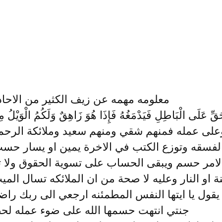
معلومه مهمه عن زيف الكثير من الاحا
َقِّ عَلَى الْبَاطِلِ فَيَدْمَغُهُ فَإِذَا هُوَ زَاهِقٌ وَلَكُمُ الْوَيْل
لى عمله فمنهم شقي ومنهم سعيد وملائكة الرحمه
الفسقه وتوزع الكتب في الاخرة يمين او يسار حس
الامر حسم ويبقى الحساب على تسوية الحقوق ولا ت
ة او النار وعليه لا صحة من ان الملائكه تسال ال
يقول يا ايتها النفس المطمئنه ارجعي الى ربك ر
جنتي انتهت حسمها الله على ضوء عمله لح