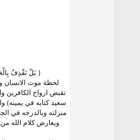
{ بَلْ نَقْذِفُ بِالْح
لحظة موت الانسان وع
تقبض ارواح الكافرين و
سعيد كتابه في يمينه) و
منزلته وبالدرجه في الجن
ويعارض كلام الله من 