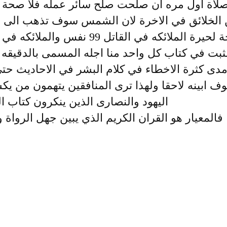
اة اول مره ان صلحت صلح سائر عمله فلا صحة ل
لخلائق في الاخرة لان الشمس سوف تذهب الى غي
السجل للكتب ولا صحة لحيرة الملائكه 
مثبت في كتاب كل واحد منا اجله المسمى بالدقيقه
 مدى كثرة الاخطاء في كلام البشر في الاحاديث ح
 ابينه لاحقا ولهذا ترى المنافقين يتهمون من يك
اليهود والنصارى الذين ينكرون كتاب ال
فالمعيار هو القران الكريم الذي يبين جهل الرواة 