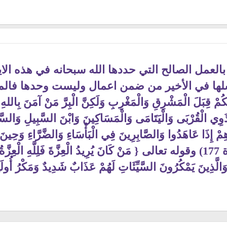
ر بالعمل الصالح التي حددها الله سبحانه في هذه الا
ها في الأخير من ضمن اعمال وليست وحدها فالمعي
كُمْ قِبَلَ الْمَشْرِقِ وَالْمَغْرِبِ وَلَكِنَّ الْبِرَّ مَنْ آمَنَ بِاللهِ وَال
َوِي الْقُرْبَى وَالْيَتَامَى وَالْمَسَاكِينَ وَابْنَ السَّبِيلِ وَالسَّ
هِمْ إِذَا عَاهَدُوا وَالصَّابِرِينَ فِي الْبَأْسَاءِ وَالضَّرَّاءِ وَحِينَ
الْمُتَّقُونَ } (سورة البقرة 177) وقوله تعالى { مَنْ كَانَ يُرِيدُ الْعِزَّةَ فَلِلَّه
َالَّذِينَ يَمْكُرُونَ السَّيِّئَاتِ لَهُمْ عَذَابٌ شَدِيدٌ وَمَكْرُ أُولَئ