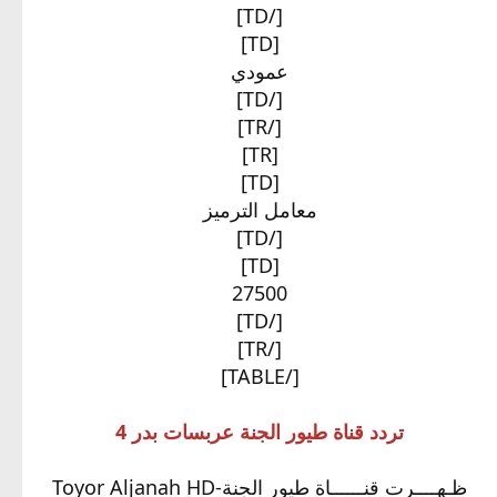
[/TD]
[TD]
عمودي​
[/TD]
[/TR]
[TR]
[TD]
معامل الترميز​
[/TD]
[TD]
27500​
[/TD]
[/TR]
[/TABLE]
تردد قناة طيور الجنة عربسات بدر 4
ﻇـﻬــــﺮﺕ ﻗﻨــــــﺎﺓ طيور الجنة-Toyor Aljanah HD