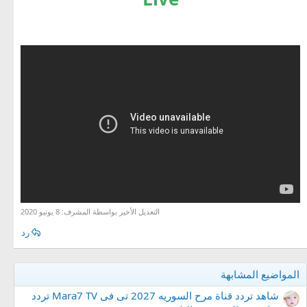
التعديل الأخير بواسطة المشرف:
8 يونيو 2020
رد
المواضيع المشابهة
شاهد تردد قناة مرح السوريه 2027 تى فى Mara7 TV تردد