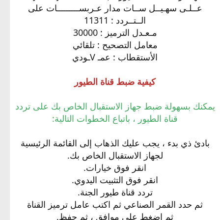
ﻋــﻠـﻰ ﺳﻬـﻴــﻞ ﺳــﺎﺕ مدار ﻋـربســـــــــﺎﺕ على
ﺍﻟــﺘــﺮﺩﺩ : 11311
مـعـدل ﺍﻟﺘﺮﻣﻴﺰ : 30000
ﻣﻌﺎﻣﻞ ﺍﻟﺘﺼﺤﻴﺢ : تلقائي
ﺍﻷﺳﺘﻘﻄﺎﺏ : ﻋﻤـ Vـﻮﺩﻱ
كيفية ضبط قناة الطيور
يمكنك بسهولة ضبط جهاز الاستقبال الخاص بك على تردد
قناة الطيور ، باتباع الخطوات التالية:
بادئ ذي بدء ، يجب عليك الذهاب إلى القائمة الرئيسية
لجهاز الاستقبال الخاص بك.
انقر فوق خيارات.
انقر فوق التثبيت اليدوي.
تردد قناة طيور الجنة.
ثم حدد القمر الصناعي ثم اكتب عامل ترميز القناة
ثم اضغط على موافق ، ثم حفظ.