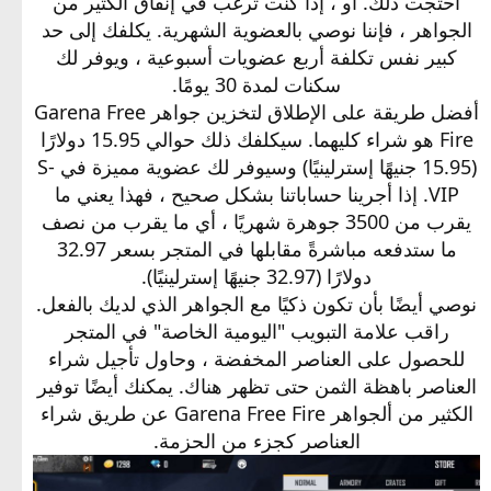
احتجت ذلك. أو ، إذا كنت ترغب في إنفاق الكثير من
الجواهر ، فإننا نوصي بالعضوية الشهرية. يكلفك إلى حد
كبير نفس تكلفة أربع عضويات أسبوعية ، ويوفر لك
سكنات لمدة 30 يومًا.
أفضل طريقة على الإطلاق لتخزين جواهر Garena Free
Fire هو شراء كليهما. سيكلفك ذلك حوالي 15.95 دولارًا
(15.95 جنيهًا إسترلينيًا) وسيوفر لك عضوية مميزة في S-
VIP. إذا أجرينا حساباتنا بشكل صحيح ، فهذا يعني ما
يقرب من 3500 جوهرة شهريًا ، أي ما يقرب من نصف
ما ستدفعه مباشرةً مقابلها في المتجر بسعر 32.97
دولارًا (32.97 جنيهًا إسترلينيًا).
نوصي أيضًا بأن تكون ذكيًا مع الجواهر الذي لديك بالفعل.
راقب علامة التبويب "اليومية الخاصة" في المتجر
للحصول على العناصر المخفضة ، وحاول تأجيل شراء
العناصر باهظة الثمن حتى تظهر هناك. يمكنك أيضًا توفير
الكثير من ألجواهر Garena Free Fire عن طريق شراء
العناصر كجزء من الحزمة.