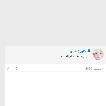
الدكتورة هدى
.:: إدارية الأقـسـام العامـة ::.
4 سبتمبر 2020
#1