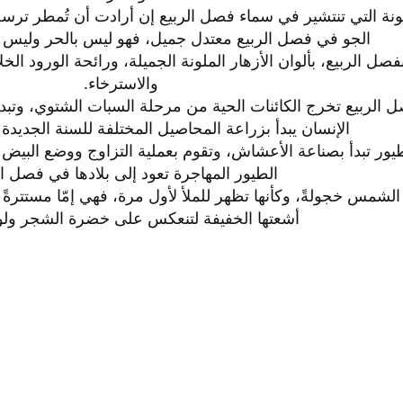
نة التي تنتشير في سماء فصل الربيع إن أرادت أن تُمطر ترسل رذا
الجو في فصل الربيع معتدل جميل، فھو ليس بالحر وليس بالب
بفصل الربيع، بألوان الأزھار الملونة الجميلة، ورائحة الورود ال
والاسترخاء.​
الربيع تخرج الكائنات الحية من مرحلة السبات الشتوي، وتبدأ 
الإنسان يبدأ بزراعة المحاصيل المختلفة للسنة الجديدة 
يور تبدأ بصناعة الأعشاش، وتقوم بعملية التزاوج ووضع البيض
الطيور المهاجرة تعود إلى بلادها في فصل الر
شمس خجولةً، وكأنها تظهر للملأ لأول مرة، فهي إمّا مستترةً 
أشعتها الخفيفة لتنعكس على خضرة الشجر ولون 