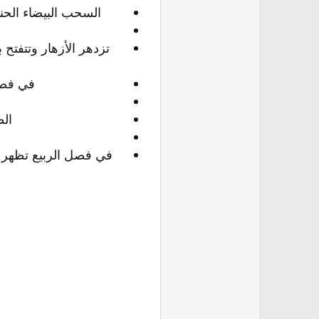
السحب البيضاء الحنو
تزدھر الأزھار وتتفتح 
في فصل 
الط
في فصل الربيع تظهر ال