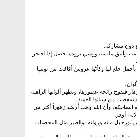
 دون مشاركة.​
يمه، وأنيق ملبسه ووشي بروده، فصل إذا افتخر
جمل حلةٍ لها وكأنّها عروسٌ أفاقت من نومها
وان.​
زهار فتفوح رائحة عطورها، وتظهر ألوانها الزاهية
استيقظت من سباتها العميق.​
ة الضاحكة، وأن الله وهب أرضه زهوراً أكثر من
لئ أوفر.​
ن نوره بل مائه وروائه، والطير مثل المحصنات