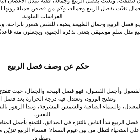
 لنطقت، وتغنّت بفصل الربيع وجماله، ففيه تتبدل الأغصان الياب
جمال تغنّت بفصل الربيع وجماله، وكم من قصص جميلة روتھا 
الفراشات الملونة.​
و فصل الربيع وجمال الطبيعة يضيف للنفس شعور بالراحة، وشعو
ع مثل سلمٍ موسيقي يتغنى بذكره الجميع، ويجعلون منه قاعدةً 
حكم عن وصف فصل الربيع
لفصول وأجمل الفصول، فھو فصل البھجة والجمال، حيث تتفتح في
وتتفتح الورود، وتعتدل فيه درجة الحرارة بعد فصل ال
لمعتدل، والسماء الصافية والشمس المشرقة، وتبدأ الزھور بالت
للنفس.​
صل الربيع تبدأ الناس بالتنزه في الحدائق، للتمتع بأجمل المناظ
ى استحياء لتطل من بين غيوم السماء؛ فسماء الربيع تتزيّن ما
ومطره.​