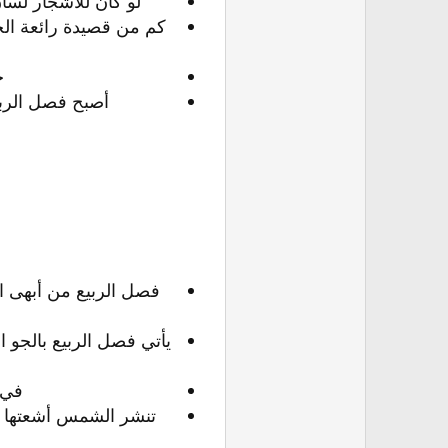
لو كان للأشجار لسان
كم من قصيدة رائعة ال
ج
أصبح فصل الربي
فصل الربيع من أبھى ا
يأتي فصل الربيع بالجو ا
في ف
تنشر الشمس أشعتھا عل