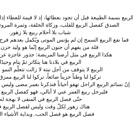
لربيع بسمة الطبيعة قبل أن تجود بعطائها، إذ لا قيمة للعطاء إذ
الصدق كفصل الربيع للقلب، وزكاة الخلقة، وثمرة المروء
شباب بلا أحلام ربيع بلا زهور.​
فما نفع الربيع السمح إن لم يؤنس الموتى ويُكمل بعدهم فرح ا
قلة من يفهم أن جنون الربيع إنّما هو وليد حزن 
هكذا الربيع في مثل أرضنا المريضة: جذور عاجزة عن ق
الربيع في بلادنا هنا يتكاثر ثمّ ينام وحيدًا.​
الربيع لا يتوقف من أجل نبتة لا زالت تتعلّم النمو 
تركوا لنا وطناً حزيناً ضائعاً، تركوا لنا الربيع ممزق
إنّ نسائم الربيع الراحل تهفو أحياناً فتذكرنا بعمر مضى وليس 
فليرحل ربيع العمر عني لا أبالي، فهو كفصل الربيع 
حتّى فصل الربيع في المنفى لا بهجة له.
هناك زهور لكلّ وقت وليس لفصل الربيع ف
فصل الربيع هو فصل الحب، وبداية الأشياء الج