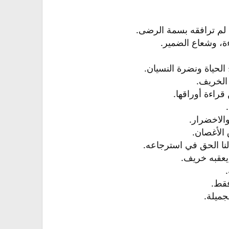
ا لم ترافقه بسمة الرضى.​
ة، وشعاع الضمير.​
لحياة ونضرة النسيان.​
الخريف.​
راءة أوراقها.​
والاخضرار.​
 الأغصان.​
لنا الحق في استرجاعه.​
يعقبه خريف.​
​
قط.​
ميلة.​