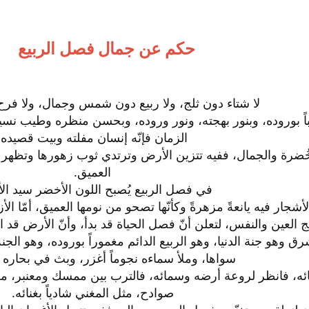
حكم عن جمال فصل الربيع
لا شتاء دون ثلج، ولا ربيع دون شمس وجمال، ولا فرح
اً بوروده، وبنور بهجته، ونور وروده، وبحسن منظره وطيب نس
الزمان فإنّه إنسان مفلته وبيت قصيده.​
ضرة والجمال، ففيه تتزين الأرض وترتدي ثوب زهورها وتظهر بأ
العميق.​
في فصل الربيع يُصبح اللون الأخضر سيد الأل
شجار فيه يانعةً مزهرةً وكأنّها تصحو من نومها العميق، أمّا الأ
ج العين والنفس، لتعلن أنّ فصل الحياة قد بدأ، وأنّ الأرض قد 
وهو جنة الدنيا، وهو الربيع الدائم مغموراً بوروده، وهو الجن
سواها، وملأ سماءه نجوماً أغزر، وبث في بحاره لآ
 مائه، فانظر لروعة أرضه وسمائه، فالترب بين ممسك ومعنبر، م
صوادح، مثل المغني شادياً بغنائه.​