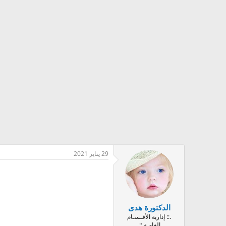
29 يناير 2021
الدكتورة هدى
.:: إدارية الأقـسـام
العامـة ::.