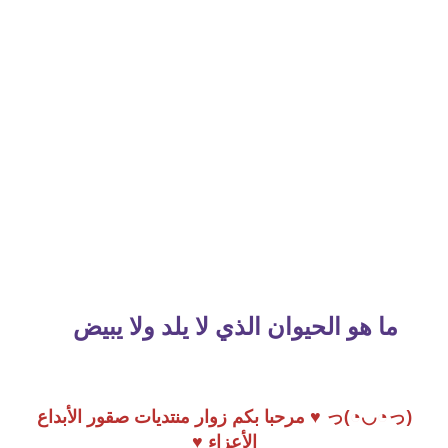
ما هو الحيوان الذي لا يلد ولا يبيض
(っ◔◡◔)っ ♥ مرحبا بكم زوار منتديات صقور الأبداع
الأعزاء ♥