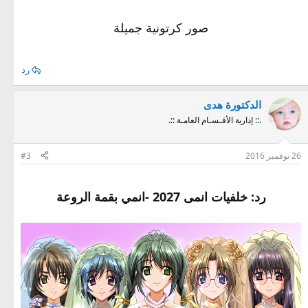
صور كرتونية جميلة
رد
الدكتورة هدى
.:: إدارية الأقـسـام العامـة ::.
26 نوفمبر 2016
#3
رد: خلفيات انمى 2027 -انمي بقمة الروعة