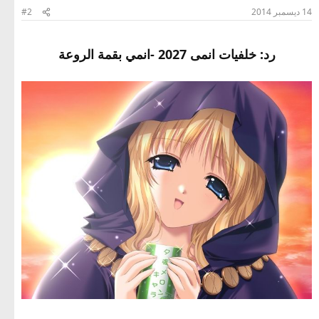
14 ديسمبر 2014
#2
رد: خلفيات انمى 2027 -انمي بقمة الروعة