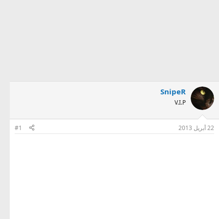
SnipeR
V.I.P
22 أبريل 2013
#1