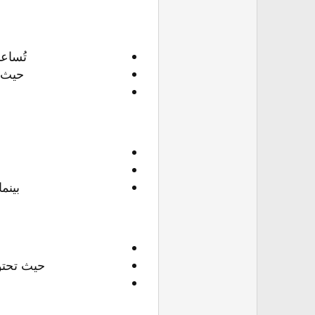
تُساع
حيث ت
بينم
حيث تحتو