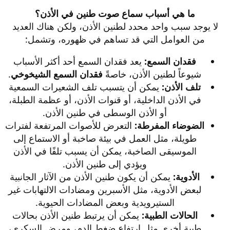
ما هي أسباب سماع صوت طنين في الأذن؟
لا يوجد سبب واحد محدد لطنين الأذن، ولكن هناك العديد
من العوامل التي قد تساهم في ظهوره، وتشمل:​
فقدان السمع:
يعد فقدان السمع أحد أكثر الأسباب
شيوعاً لطنين الأذن، خاصةً
فقدان السمع الشيخوخي
.​
تلف الأذن:
يمكن أن يتسبب تلف الشعيرات السمعية
في الأذن الداخلية، أو قنوات الأذن، أو عظمة الطبلة،
أو الأذن الوسطى في طنين الأذن.​
الضوضاء المفرطة:
التعرض للأصوات المرتفعة لفترات
طويلة، مثل العمل في بيئة صاخبة أو الاستماع إلى
الموسيقى الصاخبة، يمكن أن يسبب تلفًا في الأذن
ويؤدي إلى طنين الأذن.​
الأدوية:
يمكن أن يكون طنين الأذن من الآثار الجانبية
لبعض الأدوية، مثل الأسبرين ومضادات الالتهابات غير
الستيرويدية وبعض المضادات الحيوية.​
الحالات الطبية:
يمكن أن يرتبط طنين الأذن بحالات
طبية أخرى مثل ارتفاع ضغط الدم، ومرض السكري،