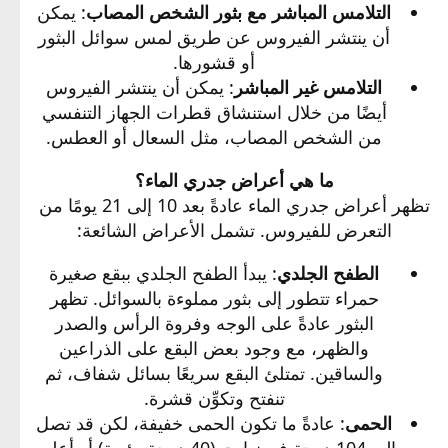
التلامس المباشر مع بثور الشخص المصاب
: يمكن
أن ينتشر الفيروس عن طريق لمس سوائل البثور
أو قشورها.​
التلامس غير المباشر
: يمكن أن ينتشر الفيروس
أيضًا من خلال استنشاق قطرات الجهاز التنفسي
من الشخص المصاب، مثل السعال أو العطس.​
ما هي أعراض جدري الماء؟
تظهر أعراض جدري الماء عادةً بعد 10 إلى 21 يومًا من
التعرض للفيروس. تشمل الأعراض الشائعة:​
الطفح الجلدي
: يبدأ الطفح الجلدي ببقع صغيرة
حمراء تتطور إلى بثور مملوءة بالسوائل. تظهر
البثور عادةً على الوجه وفروة الرأس والصدر
والظهر، مع وجود بعض البقع على الذراعين
والساقين. تمتلئ البقع سريعًا بسائل شفاف، ثم
تنفتح وتكوِّن قشرة.​
الحمى
: عادةً ما تكون الحمى خفيفة، لكن قد تصل
إلى 104 درجة فهرنهايت (40 درجة مئوية) أو أعلى.​