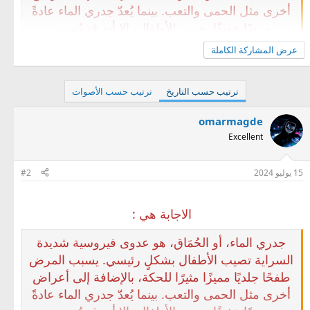
أخرى مثل الحمى والتعب. بينما يُعدّ جدري الماء عادةً
مرضًا خفيفًا يصيب الأطفال، إلا أنه قد يُسبب
مضاعفات خطيرة في بعض الحالات، خاصةً لدى
أنقر للتوسيع...
عرض المشاركة الكاملة
الرضع، كبار السن، والأشخاص ذوي المناعة الضعيفة.
ترتيب حسب التاريخ
ترتيب حسب الأصوات
omarmagde
Excellent
15 يوليو 2024
#2
الاجابة هي :
جدري الماء، أو الحُمَاق، هو عدوى فيروسية شديدة
السراية تصيب الأطفال بشكلٍ رئيسي. يسبب المرض
طفحًا جلديًا مميزًا مثيرًا للحكة، بالإضافة إلى أعراض
أخرى مثل الحمى والتعب. بينما يُعدّ جدري الماء عادةً