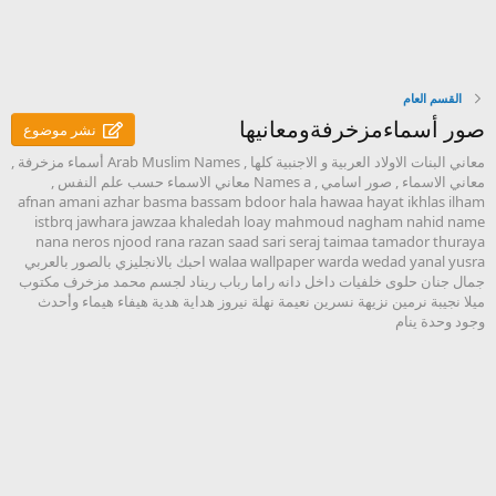
القسم العام
صور أسماءمزخرفةومعانيها
نشر موضوع
معاني البنات الاولاد العربية و الاجنبية كلها , Arab Muslim Names أسماء مزخرفة ,
معاني الاسماء , صور اسامي , Names a معاني الاسماء حسب علم النفس ,
afnan amani azhar basma bassam bdoor hala hawaa hayat ikhlas ilham
istbrq jawhara jawzaa khaledah loay mahmoud nagham nahid name
nana neros njood rana razan saad sari seraj taimaa tamador thuraya
walaa wallpaper warda wedad yanal yusra احبك بالانجليزي بالصور بالعربي
جمال جنان حلوى خلفيات داخل دانه راما رباب ريناد لجسم محمد مزخرف مكتوب
ميلا نجيبة نرمين نزيهة نسرين نعيمة نهلة نيروز هداية هدية هيفاء هيماء وأحدث
وجود وحدة ينام