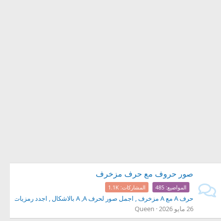
صور حروف مع حرف مزخرف
المواضيع
485
المشاركات
1.1K
حرف A مع A مزخرف , اجمل صور لحرف A ,A بالاشكال , اجدد رمزيات لحرف Aو A للفيس
26 مايو 2026
Queen