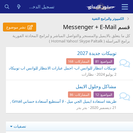
تسجيل الدخول
الكمبيوتر والبرامج التقنية
قسم Messenger + E-Mail
نشر موضوع
كل ما يتعلق بالايميل والمسنجر والتواصل المباشر و لبرامج المحادثة الفورية
برامج المراسلة ( Hotmail Yahoo! Skype Paltalk )
توبيكات جديدة 2027
المواضيع
81
المشاركات
168
توبيكات انتظار للواتس اب- اجمل عبارات الانتظار للواتس اب توبيكات واتس اب , 
2 يوليو 2024
نظارات
مشاكل وحلول الايمل
المواضيع
12
المشاركات
86
طريقة استعادة ايميل الجي ميل - لا أستطيع أستعادة حسابي Gmail , نسيت كلمة مرور الجميل واسم المستخدم
21 ديسمبر 2020
بدر بدر
تصفيات