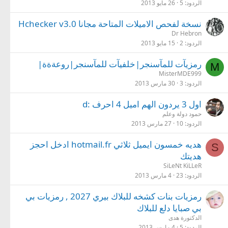
الردود
5
26 مايو 2013
نسخة لفحص الاميلات المتاحة مجانا Hchecker v3.0
Dr Hebron
الردود
2
15 مايو 2013
رمزيآت للمآسنجر|خلفيآت للمآسنجر|روعةةة|
M
MisterMDE999
الردود
3
30 مارس 2013
اول 3 يردون الهم اميل 4 احرف :d
حمود دولة وعلم
الردود
10
27 مارس 2013
هديه خمسون ايميل ثلاثي hotmail.fr ادخل احجز
S
هديتك
SiLeNt KiLLeR
الردود
23
4 مارس 2013
رمزيات بنات كشخه للبلاك بيري 2027 , رمزيات بي
بي صبايا دلع للبلاك
الدكتورة هدى
الردود
5
4 مارس 2013