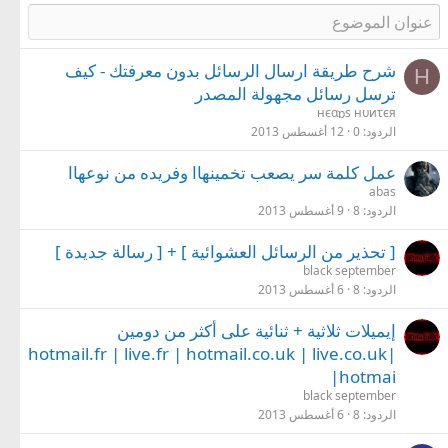
شرح طريقة ارسال الرسائل بدون معرفتك - كيف
Н
ترسل رسائل مجهولة المصدر
нєαɒs нυиτєя
الردود
0
12 أغسطس 2013
عمل كلمة سر يصعب تخمينهاا وفريده من نوعهاا
abas
الردود
8
9 أغسطس 2013
[ تحذير من الرسائل العشوائية ] + [ رسالة جديدة ]
black september
الردود
8
6 أغسطس 2013
إيميلات ثلاثية + ثنائية على أكثر من دومين
|hotmail.fr | live.fr | hotmail.co.uk | live.co.uk
|hotmai
black september
الردود
8
6 أغسطس 2013