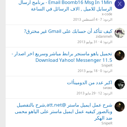
Email Boomb16 Msg In 1Min - برنامج ارسال
X
الرسايل للاميل , الاف الرسائل في الساعة
x-code
الردود
7
4 أغسطس 2013
كيف تتأكد أن حسابك على Gmail غير مخترق?
zidanimeh
الردود
4
31 يوليو 2013
تحميل ياهو ماسنجر برابط مباشر وسريع اخر اصدار -
Download Yahoo! Messenger 11.5
SnipeR
الردود
0
18 يونيو 2013
اكبر عدد من الدومينأات
sиαĸє
الردود
12
29 مايو 2013
شرح عمل ايميل ماستر @att.net,شرح بالتفصيل
وبالصور كيفيه عمل ايميل ماستر على الياهو محمى
ضد الهكر
SnipeR