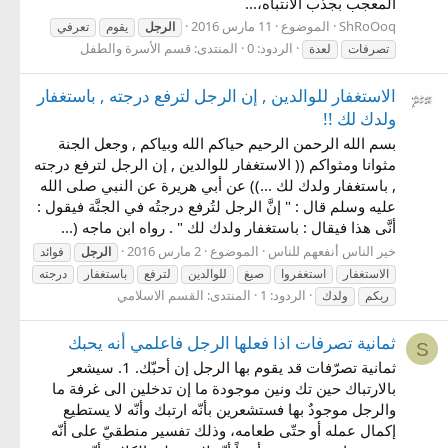
المعجب بجذب الانتباه،...
ShRoOoq
الموضوع
11 مارس 2016
الرجل
يقوم
تعرفي
الردود: 0
المنتدى:
قسم الأسرة والطفل
تصرفات
لعدة
الاستغفار للوالدين , إن الرجل لترفع درجته , باستغفار
ولدك لك !!
بسم الله الرحمن الرحيم حياكم الله وبياكم , وجعل الجنة
مثوانا ومثواكم (( الاستغفار للوالدين , إن الرجل لترفع درجته
, باستغفار ولدك لك ...)) عن أبي هريرة عن النبي صلى الله
عليه وسلم قال : " إنَّ الرجل لتُرفع درجتُه في الجنَّة فيقول :
أنَّى هذا فيقال : باستغفار ولدك لك " . رواه ابن ماجه (...
خير الناس أنفعهم للناس
الموضوع
2 مارس 2016
الرجل
فوائد
الاستغفار
استغفروا
صيغ
للوالدين
لترفع
باستغفار
درجته
الردود: 1
المنتدى:
القسم الاسلامي
ربكم
ولدك
ثمانية تصرفات اذا فعلها الرجل فاعلمي أنه يحبك
S
ثمانية تصرّفات قد يقوم بها الرجل إن أحبّك. 1. سيشعر
بالارتباك حين تك ونين موجودة ما إن تدخلين الى غرفة ما
والرجل موجودٌ بها فستشعرين بأنّه ارتبك وأنّه لا يستطيع
إكمال عمله أو حتّى طعامه، وذلك تفسير منطقيّ على أنّه