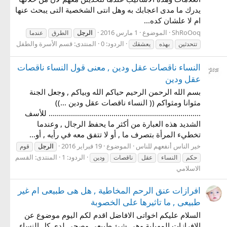
يدرك ما مدى اعجابك به وهل انتى الشخصية التى يبحث عنها
ام لا علشان كده...
ShRoOoq
الموضوع
1 مارس 2016
الرجل
الطرق
عندما
الردود: 0
المنتدى:
قسم الأسرة والطفل
تتحدثين
بهذه
يعشقك
النساء ناقصات عقل ودين , معنى قول النساء ناقصات
عقل ودين
بسم الله الرحمن الرحيم حياكم الله وبياكم , وجعل الجنة
مثوانا ومثواكم (( النساء ناقصات عقل ودين ...))
........................................................................... للأسف
الشديد هذه العبارة من أكثر ما يحفظ الرجال , وعندما
تخطيء المرأة بتصرف ما , أو لا تتفق معه في رأيه , أو...
خير الناس أنفعهم للناس
الموضوع
19 فبراير 2016
الرجل
قوم
الردود: 1
المنتدى:
القسم
حكم
النساء
عقل
ناقصات
ودين
الاسلامي
افرازات عنق الرحم المخاطية , هل هى طبيعى ام غير
طبيعى , ما تاثيرها على الخصوبة
السلام عليكم اخواتى الافاضل اقدم لكم اليوم موضوع عن
الإفرازات المهبلية وهى شئ طبيعي وصحي لدي كل النساء