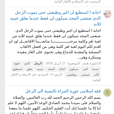
المنتدى:
حل الاسئلة و الالغاز العامة
اجابة ا استطيع ان اغير وظيفتى حتى يموت الرجل
الذى صنعنى المجد سيكون لى فقط عندما يغلق عينيه
للابد
اجابة ا استطيع ان اغير وظيفتى حتى يموت الرجل الذى
صنعنى المجد سيكون لى فقط عندما يغلق عينيه للابد من
لعبة لغز وكلمة مرحبـــــــــــــــــا متابعـــينا الافاضـــل اود ان
اقدم لكم اليوم لعبة لغز كلمة وهى من افضل الالعاب
المسلية والمغذية للدماغ وهى تحتوى على الغاز مقيدة
ومبتكرة وهى...
الدكتورة هدى
الموضوع
21 أبريل 2016
الرجل
الذي
حلوة
عندما
اغير
سيكون
اجابة
المجد
عينيه
يعلق
استطيع
الردود: 0
المنتدى:
حل الاسئلة و الالغاز
للابد
صنعنى
وظيفتى
العامة
فقه اسلامى عورة المراة بالنسبة الى الرجل
S
بسم الله الرحمن الرحيم الحمد لله رب العالمين، والصلاة
والسلام على سيدنا محمد الصادق الوعد الأمين، اللهم لا علم
لنا إلا ما علمتنا إنك أنت العليم الحكيم، اللهم علمنا ما ينفعنا
وانفعنا بما علمتنا، وزدنا علماً، وأرنا الحق حقاً وارزقنا اتباعه،