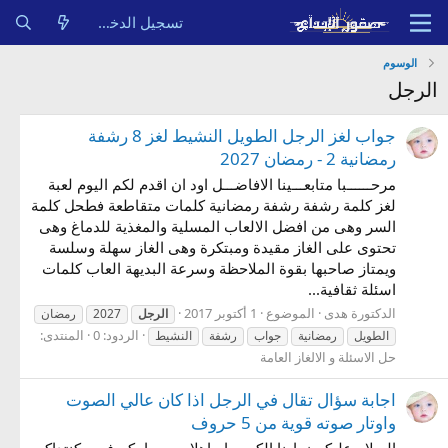
تسجيل الدخول
الوسوم
الرجل
جواب لغز الرجل الطويل النشيط لغز 8 رشفة
رمضانية 2 - رمضان 2027
مرحــــــبا متابعـــينا الافاضـــل اود ان اقدم لكم اليوم لعبة
لغز كلمة رشفة رشفة رمضانية كلمات متقاطعة فطحل كلمة
السر وهى من افضل الالعاب المسلية والمغذية للدماغ وهى
تحتوى على الغاز مقيدة ومبتكرة وهى الغاز سهلة وسلسة
ويمتاز صاحبها بقوة الملاحظة وسرعة البديهة العاب كلمات
اسئلة ثقافية...
الدكتورة هدى
الموضوع
1 أكتوبر 2017
الرجل
2027
رمضان
الردود: 0
المنتدى:
الطويل
رمضانية
جواب
رشفة
النشيط
حل الاسئلة و الالغاز العامة
اجابة سؤال تقال في الرجل اذا كان عالي الصوت
واوتار صوته قوية من 5 حروف
السلام عليكم زوارنا الكـــــرام اهلا ومرحبا بكم فى مكنتداكم