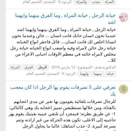
الردود: 0
المنتدى:
القسم العام
المراة
يجذب
والمراة
خيانة الرجل , خيانة المراة , وما الفرق بينهما وايهما
اشد
خيانة الرجل , خيانة المراة , وما الفرق بينهما وايهما اشد
عندما تخون انسان خانك فانت انسان ... خائن وعندما تخون
انسانا اخلص لك فانت انسان.... قاتل فاحقر انواع الخيانه
خيانة رجل خائن لامراه وفيه واصعب انواع الخيانه خيانة رجل
مخلص لامراه خائنه في معظم الاوقات احبابى الاعزاء من
كلا...
الدكتورة هدى
الموضوع
12 مارس 2016
الرجل
الفرق
المراة
الردود: 0
المنتدى:
القسم العام
خيانة
بينهما
وايهما
تعرفي على 5 تصرفات يقوم بها الرجل اذا كان معجب
S
بك
للرجال تصرفات تلقائية يقومون بها تعبر عن مدى اعجابهم
بالفتاة، ومن خلالها تستطيعين تمييز اعجابه بك وهي كالتالي:
1- عن طريق نظرته: فبمجرد أن تلتقي عينيه بعينيك يقوم بهز
حاجبيه إلى الاعلى، تكون هذه الحركة من غير ارادته وتتم
بسرعة كبيرة. 2- جذب انتباهك: غالبا ما يحاول الرجل