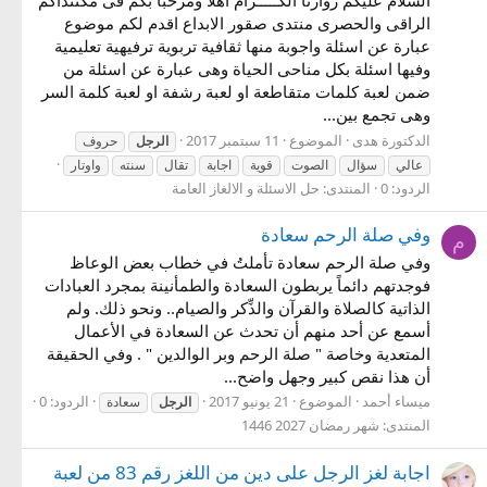
الراقى والحصرى منتدى صقور الابداع اقدم لكم موضوع
عبارة عن اسئلة واجوبة منها ثقافية تربوية ترفيهية تعليمية
وفيها اسئلة بكل مناحى الحياة وهى عبارة عن اسئلة من
ضمن لعبة كلمات متقاطعة او لعبة رشفة او لعبة كلمة السر
وهى تجمع بين...
الدكتورة هدى
الموضوع
11 سبتمبر 2017
الرجل
حروف
عالي
سؤال
الصوت
قوية
اجابة
تقال
سنته
واوتار
الردود: 0
المنتدى:
حل الاسئلة و الالغاز العامة
وفي صلة الرحم سعادة
م
وفي صلة الرحم سعادة تأملتُ في خطاب بعض الوعاظ
فوجدتهم دائماً يربطون السعادة والطمأنينة بمجرد العبادات
الذاتية كالصلاة والقرآن والذِّكر والصيام.. ونحو ذلك. ولم
أسمع عن أحد منهم أن تحدث عن السعادة في الأعمال
المتعدية وخاصة " صلة الرحم وبر الوالدين " . وفي الحقيقة
أن هذا نقص كبير وجهل واضح...
ميساء أحمد
الموضوع
21 يونيو 2017
الردود: 0
الرجل
سعادة
المنتدى:
شهر رمضان 2027 1446
اجابة لغز الرجل على دين من اللغز رقم 83 من لعبة