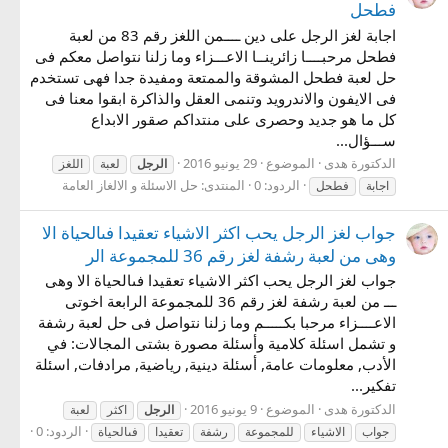
فطحل
اجابة لغز الرجل على دين ــــمن اللغز رقم 83 من لعبة
فطحل مرحبــــا زائرينــا الاعـــزاء وما زلنا نتواصل معكم فى
حل لعبة فطحل المشوقة والممتعة ومفيدة جدا فهى تستخدم
فى الايفون والاندرويد وتنمى العقل والذاكرة ابقوا معنا فى
كل ما هو جديد وحصرى على منتداكم صقور الابداع
ســـؤال...
الدكتورة هدى
الموضوع
29 يونيو 2016
الرجل
لعبة
اللغز
الردود: 0
المنتدى:
حل الاسئلة و الالغاز العامة
اجابة
فطحل
جواب لغز الرجل يحب اكثر الاشياء تعقيدا فىالحياة الا
وهى من لعبة رشفة لغز رقم 36 للمجموعة الر
جواب لغز الرجل يحب اكثر الاشياء تعقيدا فىالحياة الا وهى
ـــ من لعبة رشفة لغز رقم 36 للمجموعة الرابعة اخوتى
الاعــــزاء مرحبا بكـــــم وما زلنا نتواصل فى حل لعبة رشفة
و تشمل اسئلة كلامية وأسئلة مصورة بشتى المجالات: في
الأدب, معلومات عامة, أسئلة دينية, رياضية, مرادفات, اسئلة
تفكير...
الدكتورة هدى
الموضوع
9 يونيو 2016
الرجل
اكثر
لعبة
الردود: 0
جواب
الاشياء
للمجموعة
رشفة
تعقيدا
فىالحياة