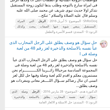
فى امراة سارع بالتوجه وطلب يدها لتكون زوجة المستقبل
نتذكر اولا حديث نبوى شريف عن محمد صلى الله عليه
وسلم قال عليه الصلاة والسلام " تنكح...
ShRoOoq
الموضوع
5 أبريل 2016
الرجل
التي
المراة
المستقبل
ينبغي
شوية
عنها
الصفات
يبحث
وكذلك
الردود: 0
المنتدى:
قسم الأسرة والطفل
حل سؤال هو وصف يطلق على الرجل المحارب الذى
عبأ نفسه بالاسلحة والذخيرة لغز رقم 48 من لعبة
وصلة فى ا
حل سؤال هو وصف يطلق على الرجل المحارب الذى عبأ
نفسه بالاسلحة والذخيرة لغز رقم 48 من لعبة وصلة فى
المجموعة السادسة مرحباااا زائـــرينا الكـــــــــــــرام نحن
مستمرون معكم و اقدم لكم لعبة وصلة وفيها حل لكل لغز
اتمنى ان تنال رضاكم ســؤال اللـــــغز معانى ومفردات هو
وصف يطلق...
الدكتورة هدى
الموضوع
28 مارس 2016
الرجل
وصلة
الذي
سؤال
لعبة
نفسه
المحارب
يطلق
بالاسلحة
والذخيرة
الردود: 0
المنتدى:
حل الاسئلة و الالغاز العامة