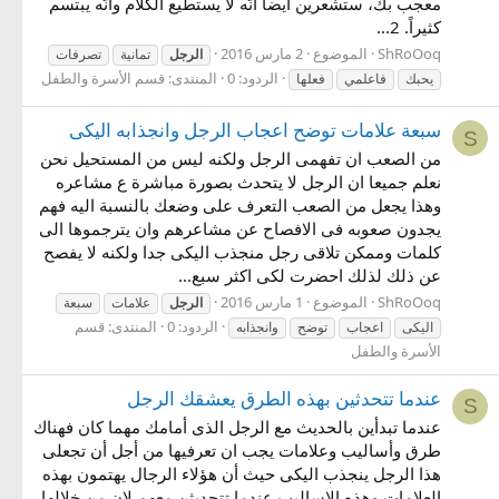
معجب بك، ستشعرين أيضاً أنّه لا يستطيع الكلام وأنّه يبتسم
كثيراً. 2...
ShRoOoq
الموضوع
2 مارس 2016
الرجل
تمانية
تصرفات
الردود: 0
المنتدى:
قسم الأسرة والطفل
يحبك
فاعلمي
فعلها
سبعة علامات توضح اعجاب الرجل وانجذابه اليكى
S
من الصعب ان تفهمى الرجل ولكنه ليس من المستحيل نحن
نعلم جميعا ان الرجل لا يتحدث بصورة مباشرة ع مشاعره
وهذا يجعل من الصعب التعرف على وضعك بالنسبة اليه فهم
يجدون صعوبه فى الافصاح عن مشاعرهم وان يترجموها الى
كلمات وممكن تلاقى رجل منجذب اليكى جدا ولكنه لا يفصح
عن ذلك لذلك احضرت لكى اكثر سبع...
ShRoOoq
الموضوع
1 مارس 2016
الرجل
علامات
سبعة
الردود: 0
المنتدى:
قسم
اليكى
اعجاب
توضح
وانجذابه
الأسرة والطفل
عندما تتحدثين بهذه الطرق يعشقك الرجل
S
عندما تبدأين بالحديث مع الرجل الذى أمامك مهما كان فهناك
طرق وأساليب وعلامات يجب ان تعرفيها من أجل أن تجعلى
هذا الرجل ينجذب اليكى حيث أن هؤلاء الرجال يهتمون بهذه
العلامات وهذه الاساليب عندما تتحديثن معهم لان من خلالها