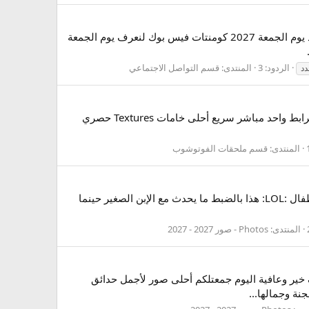
تغريدات تويتر عن يوم الجمعة 2027 , , تغريدات ادعية يوم الجمعة , غريدات جمعه مباركة وسورة الكهف لتويتر , اقوى تغاريد يوم الجمعة 2027 كومنتات فيس بوك لنعرف يوم الجمعة
الردود: 3
المنتدى:
قسم التواصل الاجتماعي
دد
السسلام عليكم ورحمةة الله وبركاته كيفكم اعضاء صقور الابداع اقدم لجميع عشاق التصميم بالفتو شوب اجمل التركسات برابط واحد مباشر سريع أحلى خامات Textures حصري
المنتدى:
قسم ملحقات الفوتوشوب
اجمل صورة طفل صور اجمل اطفال السلام عليكم شاركنا بوضع اجمل صورة برئيك لأجمل طفل هده برائي صوور حلوة للاطفال :LOL: هذا بالضبط ما يحدث مع الإبن الصغير حينما
المنتدى:
Photos - صور 2027 - 2027
لف خير وعافية اليوم جمعتلكم أحلى صور لأجمل حدائق
نة وجمالها...