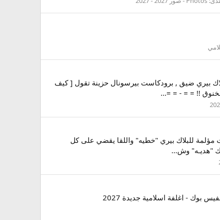
تدى:
Photos - صور 2027 - 2027
لامي
2 برودكاست هم للبلاك بيري , برودكاست بلاك بيري ضيق , برودكاست بيرسونال حزينة تقول [ كيف
كاست بيبي وداع - برودكاست مؤلمة للبلاك بيري "خطيه" واللقا يقضي على كل
ك "هديـه" وش...
 بوك - اغلفة اسلامية جديدة 2027