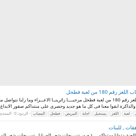
18 من لعبة فطحل
اجابة سؤال يستخدم لحمل المريض او المصاب اللغز رقم 180 من لعبة فطحل مرحبــــا زائرينــا
الذاكرة ابقوا معنا فى كل ما هو جديد وحصرى على منتداكم صقور الابداع..
الردود: 0
المنتدى
لعبة
اللغز
يستحيل
اجابة
المريض
فطحل
المصاب
ات , للبنات
لجنة مثوانا ومثواكم ... ( صور تسريحات شعر للصبايا , تسريحات شعر للمراه