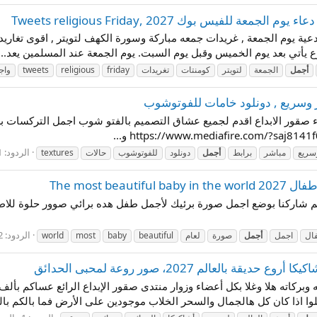
لفيس بوك 2027 ,Tweets religious Friday
وع يأتي بعد يوم الخميس وقبل يوم السبت. يوم الجمعة عند المسلمين يعد...
أجمل
الجمعة
لتويتر
كومنتات
تغريدات
friday
religious
tweets
واج
الردود: 1
سريع
مباشر
برابط
أجمل
دونلود
للفوتوشوب
حالات
textures
الردود: 2
ال
اجمل
أجمل
صورة
لعام
beautiful
baby
most
world
عالم 2027، صور روعة لمحبى الحدائق
 وبركاته هلا وغلا بكل أعضاء وزوار منتدى صقور الإبداع الرائع عساكم بأ
لوا اذا كان كل هالجمال والسحر الخلاب موجودين على الأرض فما بالكم بالج