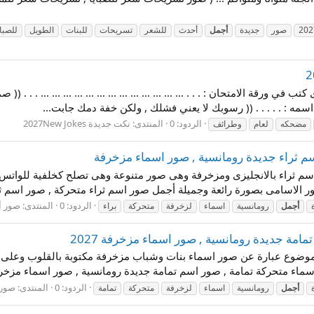
202
صور
جديدة
أجمل
أحدث
للشعر
تسريحات
للبنات
الطويل
للصباي
ورقة الامتحان : . . . ... ... ... ... ... ... ... ... ... ... ... ... ... . . 
مه : . . . . . (( رسوبك لا يعني فشلك , ولكن خفة دمك جابت...
الردود: 0
المنتدى:
نكت جديدة 2027New Jokes
مضحكه
لعام
وطرائف
سم ثراء بالانجليزى ومزخرفة وهى صور متنوعة وهى تصلح كخلفية للواتس 
 الاسامى بصورة رائعة وجميلة أجمل صور اسم ثراء متحركة , صور اسم ثرا
الردود: 0
المنتدى:
صور أ
أجمل
رومانسية
اسماء
لزخرفة
متحركة
براء
مة جديدة رومانسية , صور اسماء مزخرفة 2027
لموضوع عبارة عن صور اسماء بنات وشباب مزخرفة مكتوبة بالقلوب وعلى ص
ة تمامة , صور اسم تمامة جديدة رومانسية , صور اسماء مزخرفة 2027 صور اسماء البنات
الردود: 0
المنتدى:
صور 
أجمل
رومانسية
اسماء
لزخرفة
متحركة
تمامة