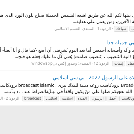
تي يبثها لكم الله عن طريق اشعه الشمس الجميلة صباح بلون الورد الذي هو 
ية الآخرين، ومن يعمل على هداية...
الردود: 1
المنتدى:
القسم الاسلامي
ب
صباحك
الردود: 12
المنتدى:
ويندوز إكس بيwindows xp
جمل
ثِيمات
برودكاست روعه دينية للبلا
له تعجبكم صلوا على منّ يكون وآقفاً في نهـآيةالصراط عند . . ( بـآب...
الردود: 2
ال
ودكاست
أجمل
الرسول
الصلاة
اسلامية
اسلامى
broadcast