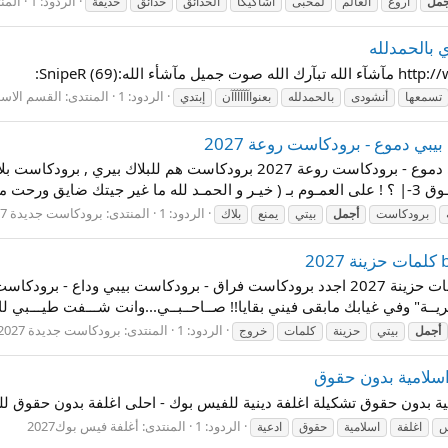
الردود: 1
المن
جمل
أروع
العالم
لمحبى
أشاكيكا
الحدائق
حدائق
حديقة
ي بالحمدلله
:SnipeR (69):
الردود: 1
المنتدى:
القسم الاس
تسمعها
أنشودى
بالحمدلله
بعنواآآآآآآن
إبتدي
بي دموع - برودكاست روعة 2027
أجمل برودكاست بلاك بيري وفا - برودكاست بيبي دموع - برودكاست روعة 027
 = - = =...
الردود: 1
المنتدى:
برودكاست جديدة 2027
برودكاست
أجمل
بيتي
يمنع
بلاك
أجمل برودكاست بيبي جروح - برودكاست bb كلمات حزينة 2027 اجدد برودكاست فراق - برود
ـريــة" وفي غيابك مابقى فيني بقايا!! صــاحــبــي...وانت شـــفت طيـــبي ل
الردود: 1
المنتدى:
برودكاست جديدة 2027
أجمل
بيتي
حزينة
كلمات
خروج
اسلامية بدون حقوق
 بدون حقوق تشكيلة اغلفة دينية للفيس بوك - احلى اغلفة بدون حقوق للفيس
الردود: 1
المنتدى:
أغلفة فيس بوك2027
س
اغلفة
اسلامية
حقوق
ادعية