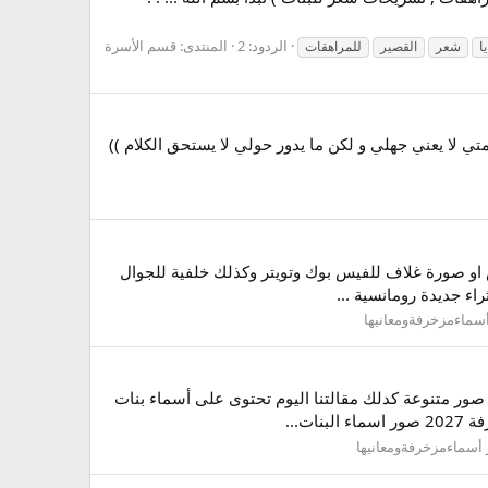
الردود: 2
المنتدى:
قسم الأسرة
ا
شعر
القصير
للمراهقات
. (( صمتي لا يعني جهلي و لكن ما يدور حولي لا يستحق الكلام ))
او صورة غلاف للفيس بوك وتويتر وكذلك خلفية للجوال
ء جديدة رومانسية ...
سماءمزخرفةومعانيها
ور متنوعة كدلك مقالتنا اليوم تحتوى على أسماء بنات
...
أسماءمزخرفةومعانيها