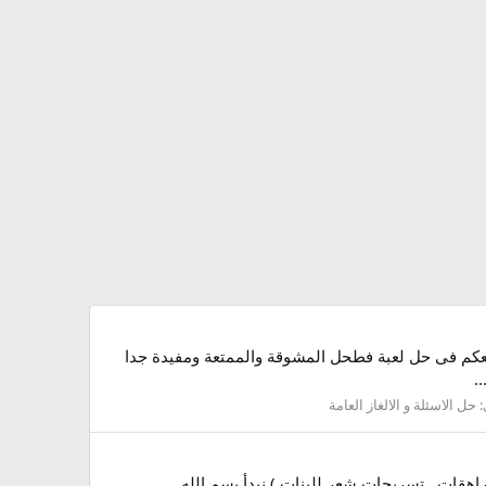
 الاعـــزاء وما زلنا نتواصل معكم فى حل لعبة فطحل المشوقة والممتعة ومفيدة جدا
.
:
حل الاسئلة و الالغاز العامة
قات , تسريحات شعر للبنات ) نبدأ بسم الله ... . .