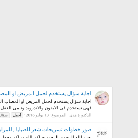
اجابة سؤال يستخدم لحمل المريض او المصاب اللغز رقم 0
فهى تستخدم فى الايفون والاندرويد وتنمى العقل و
الدكتورة هدى
الموضوع
13 يوليو 2016
أجمل
سؤال
صور خطوات تسريحات شعر للصبايا , للمراهق
بسم الله الرحمن الرحيم حياكم الله وبياكم وجعل ا