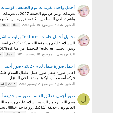
أجمل واجدد تغريدات يوم الجمعة , كومنتات دعاء يوم الجمعة ل
واهميته لدى المسلمين الجُمُعَة هو يوم من الأسب
الدكتورة هدى
الموضوع
15 مايو 2014
دعاء
2027
تحميل أجمل خامات Textures برابط مباشر وسريع , دونلود خامات للفوتوشوب
وبدون تحميل Textures للتحميل من هنا https://www.mediafire.com/?saj8141f0l78esk و...
الدكتورة هدى
الموضوع
10 ديسمبر 2013
تحميل
و
اجمل صورة طفل لعام 2027 - صور أجمل اطفال The most beautiful baby in the world 2027
تتركه أمه مع أبيه ليكونا وحدهما في المنزل
الدكتورة هدى
الموضوع
2 ديسمبر 2013
2027
اطف
صور أجمل حدائق العالم ، صور من حديقة أشاكيكا أروع حديقة بال
ل
بسم الله الرحمن الرحيم السلام عليكم ورحمه الله
العالم وهى حديقة أشاكيكا رووعة جدا خياااال تخي