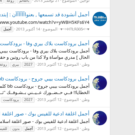
لوجين
الموضوع
21 نوفمبر 2013
بالعالم
روعة
أ
أجمل أنشودة قد تسمعها , بعنواآآآآآآن : إبتد
http://www.youtube.com/watch?v=yWBH5KFs6Y4 مآشآء الله تبآرك الله صوت جميل مآشأء الله
♥~>H̷T̷L̷R̷3̷0̷5̷<~♥
الموضوع
14 أكتوبر 2013
أجمل
أجمل برودكاست بلاك بيري وفا - برودكاست بي
الحال ] مدري مواساة ولا كذا من باب روتين و حقـوق 3-| ؟ ! على العمـوم بـ ( خيـر و الحمـد لله ما غير جيتك ضايق ورحت مخنوق !! =
وطن
الموضوع
12 أكتوبر 2013
2027
بيري
روعة
أجمل برودكاست بيبي جروح - برودكاست bb كلمات حزينة 2027
الخطايا!! فــي حــضــورك عــيــني بــشـوفــك "ثـ
وطن
الموضوع
12 أكتوبر 2013
2027
برودكاست
أجمل اغلفة ادعية للفيس بوك - صور اغلفة 
أجمل اغلفة ادعية للفيس بوك - صور اغلفة اسلامية
وطن
الموضوع
12 أكتوبر 2013
أجمل
بدون
للفي