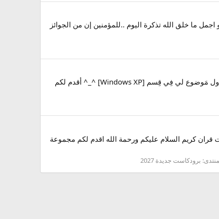
اجمل ما خلق الله تذكرة اليوم ..للمؤمنين إن من الجوائز
والصلاة والسلام على الحبيب الهادي الأمين, مُحمد وآله وأصحابه أجمعين أما بَعد اليوم يُشرفني أن أضع -كما قال وَ أنَا أيضاً- أول مَوضوع لي فِي قِسم [Windows XP] ^_^ أقدم لكم
ك بيرى , Broadcast Islamic برودكاست روعه دينية للبلاك بيرى , broadcast islamic برودكاست قران كريم السلام عليكم ورحمة الله اقدم لكم مجموعة
منتدى:
برودكاست جديدة 2027