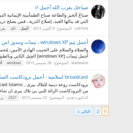
صباحك بقرب الله أجمل //
صباحُ ألخير والطاعة صباح الطمأنينة الإيمانية ال
التي قد ينالها العبد، إصلاح الذرية.. فمن يصلح ذر
LebToN
الموضوع
6 أكتوبر 2013
أجمل
الله
بقر
أجمل ثِيم windows XP ، تيمات ويندوز اس بي جميلة جدا
أجمل ثِيمات [windows XP] الجِيل الثَانِي وبالطبعَ ذَاتية التَنصِيب ، [تَنصيب صَامت] يَعني كُل ما عليك فِعله هو فتح...
aladwane
الموضوع
28 سبتمبر 2013
windows
أ
broadcast اسلامية - أجمل برودكاست الصلاة على الرسول 2027 - بي سي اسلامي
من البرودكاست الرائة للبي بي بلاك بيرى ان شاء ال
الدكتورة هدى
الموضوع
22 سبتمبر 2013
2027
بر
1
2
التالي