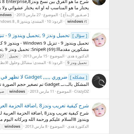
يحتار ما هو المناسب له او انه يختار عشوائي ولا
[ صـقـور الإبـدآع ]
الموضوع
27 مارس 2013
indows
الردود: 10
المنتدى:
ويندوز 8 , windows 8
windows
rt
تحميل وندز 9 ,تحميل ويندوز 9 - تنزيل Windows 9 - ويندوز 9 كاملة 2027,Download windows 9
[ سؤال ]
مشكورين مقدمااا:SnipeR (69): تحميل وندز 9 ,تحميل ويندوز 9 - تنزيل Windows 9 - ويندوز 9 كاملة 2027,Download...
الدكتورة هدى
الموضوع
15 مارس 2013
تحميل
27
الردود: 6
المنتدى:
مشاكل وحلول الانظ
تحميل وندز 9
ضروري ,,,,, Gadget لا تظهر في وندز 7 ، windows 7
[ مشكله ]
المشكل بالــ،،ــ Gadget تم تصغير حجم الصورة تلقائياً لسهولة التصفّح , اضغط هنا لمشاهدتها بالحجم الطبيعي 1280x762. لا تضهر
CrazyDZ
الموضوع
11 مارس 2013
windows
ضر
شرح كيفية تعريب وندز8 ,اضافة الحزمة العربية لوندز تمانية,طريقة تعريب ويندوز 8 - شرح تعريب windows 8
ويندوز 8السلام عليكم ورحمة الله وبركاته اليوم موضوعنا يا صقور الابداع موضوع عن طريقة تعريب ويندوز 8 و التعريب(غير رسمي) بل هو من تعديل...
الدكتورة هدى
الموضوع
8 مارس 2013
windows