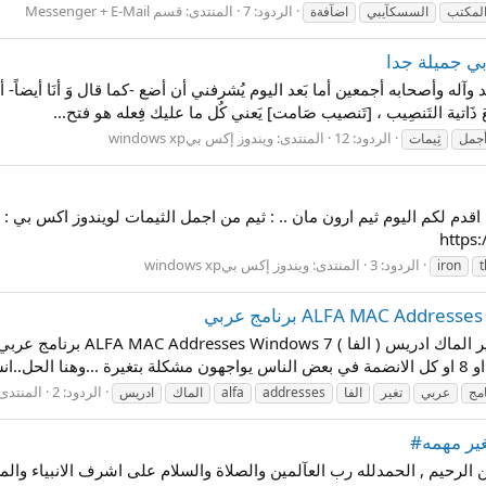
الردود: 7
المنتدى:
قسم Messenger + E-Mail
لمكتب
السسكآيبي
اضآفةة
الردود: 12
المنتدى:
ويندوز إكس بيwindows xp
جمل
ثِيمات
https
الردود: 3
المنتدى:
ويندوز إكس بيwindows xp
iron
الردود: 2
المنتدى
امج
عربي
تغير
الفا
addresses
alfa
الماك
ادريس
 الرحيم , الحمدلله رب العآلمين والصلاة والسلام على اشرف الانبياء والمرس