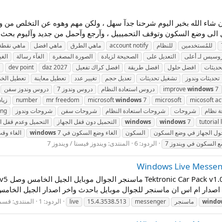
ان شاء الله بخير اليوم شرحنا جدآ سهل ، ولكن مهم وهوه عن التخلص من و
الى وضع السكون وتوقف التحميييل ، وآرجع وآحمل من جديد وآليوم بحث ع
للمُستخدمين
للنظام
account notify
ماهي الطرق
ماهي افضل
ماهي نقطة 
روسيس لـ أعلى
التعديل على
الصحيحة لزيادة
الصورة المصغرة
الغآء رسالة
الغي
حديثات
افضل حلول
افضل طريقة
افضل كراك تفعيل
daz 2027
dev point
تحديثات وندوز
تشغيل تحديثات
تعديل حجم
تغيير عدد
تعطيل معاينة
تعطيل الخ
7
windows
improve
دروس استعادة النظام
دروس وندوز 7
دروس وندوز سفن
micosoft ac
microsoft
7
windows
microsoft
mr freedom
number
زياد
 نظام
شروحات
شروحات استعادة النظام
شروحات سفن
شروحات وندوز
ing
tutorial
7
windows
windows
التحميل دون قفل الجهاز
التحميل وعدم قفل ال
السكون
الغاء وضع السكون في
7
windows
الغاء وقت
الردود: 6
المنتدى:
ويندوز فيستا / ويندوز 7
ع السكون في ويندوز 7
اصدار ام اس ان ماسنجر للجوال موبايل باحدث واخر اصدار الجيل الخامس
الردود: 1
المنتدى:
قسم ال
windo
ماسنجر
messenger
15.4.3538.513
live