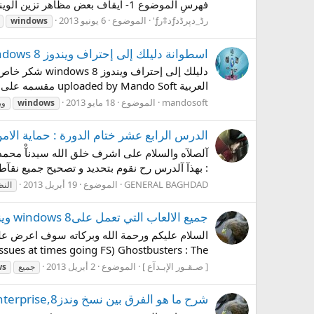
فهرسِ الموضوع 1- ايقآف بعض مظاهر تزين الويندز *( لـ يكون افضل اداء)* 2- حذف الملفات الغير مهمه *( لتخفيف الجهاز...
رڈ_دپرڈدƒد‡رƒ'
الموضوع
6 يونيو 2013
windows
اسطوانة دليلك إلى إحتراف ويندوز 8 windows دورة شاملة بالصوت والصورة وباللغة العربية
العربية uploaded by Mando Soft مقسمه على 6 اجزاء 514 ميجا part1 http://up.media1fire.com/na3c933sngxj...
mandosoft
الموضوع
18 مايو 2013
windows
وي
الدرس الرابع عشر ختام الدورة : حماية الامن و 
آلصلآه والسلام على اشرف خلق الله سيدنآْ محمد بن 
: بهذآ آلدرس رح نقوم بتحديد و تصحيح جميع نقآط
GENERAL BAGHDAD
الموضوع
19 أبريل 2013
النظ
جميع الالعاب التي تعمل علىwindows 8 ويندوز8,اسماء الالعابSTEAM التي تتوافق مع windows 8
ues at times going FS) Ghostbusters : The...
[ صـقـور الإبـدآع ]
الموضوع
2 أبريل 2013
جميع
ws
شرح ما هو الفرق بين نسخ وندز8,Windows RT,windows 8 core,Windows 8 Pro,Windows 8 Enterprise