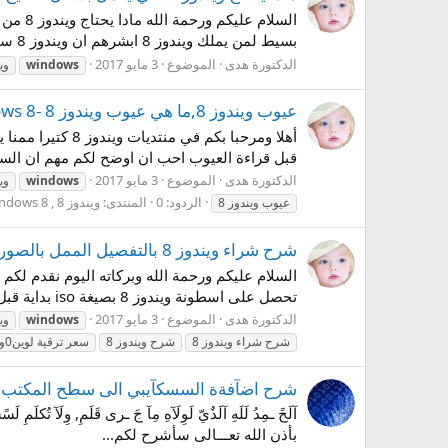
بسيط لمن يملك ويندوز 8 ابشرهم ان ويندوز 8 سوف يعمل معهم بكفائة عالية :o ببساطة شديدة ويندوز 8 يحتاج مواصفات متله متل ويندوز 7...
الدكتورة هدى
الموضوع
3 مايو 2017
windows
وي
عيوب ويندوز 8,ما هي عيوب ويندوز 8 -Disadvantages of Windows 8
قبل قراءة العيوب احب ان اوضح لكم مهم ان السبب وراء عيوب ويندوز 8 هو جهل المستخدم بويند
الدكتورة هدى
الموضوع
3 مايو 2017
windows
وي
الردود: 0
المنتدى:
ويندوز 8 , windows 8
عيوب ويندوز 8
شرح شراء ويندوز 8 بالتفصيل الممل بالصور How to buy Windows 8
تحصل على اسطونة ويندوز 8 بصيغة iso بداية قبل ان تقوم بالشراء يجب ان يتوفر لديك الاتي يرجى قراءة االسابق بتمعن لانه مهم الان...
الدكتورة هدى
الموضوع
3 مايو 2017
windows
وي
شرح شراء ويندوز 8
شرح ويندوز 8
سعر ترقية لوين0وز 8.1 برو
شرح اضآفةة السسكآيبي الى سطح المكتب Windows 8
آلَحً ـمِدُ لَلَهِ آلَذٌيّ لَوِلَآهِ مِآ جَ ـرى قَلَمِ, وِلَآ تُكلَمِ 
بأذن الله تعـــالى سأشرح لكم...