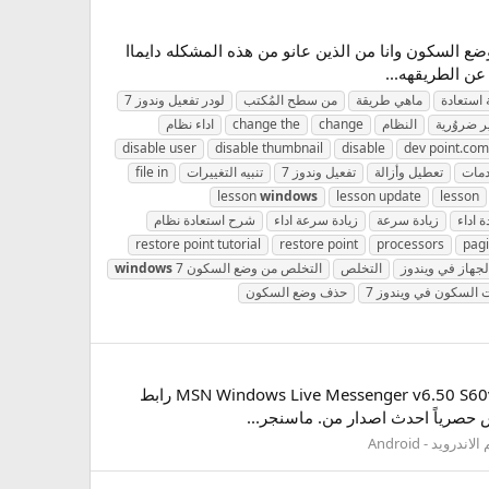
ضع السكون وانا من الذين عانو من هذه المشكله دايماا
ن الطريقهه...
استعادة
ماهي طريقة
من سطح المُكتب
لودر تفعيل وندوز 7
ر ضروُرية
النظام
change
change the
اداء نظام
disable user
disable thumbnail
disable
dev point.com
دمات
تعطيل وأزالة
تفعيل وندوز 7
تنبيه التغييرات
file in
lesson
windows
lesson update
lesson
ة اداء
زيادة سرعة
زيادة سرعة اداء
شرح استعادة نظام
restore point tutorial
restore point
processors
pag
جهاز في ويندوز
التخلص
التخلص من وضع السكون
7
windows
 السكون في ويندوز 7
حذف وضع السكون
Tektronic Car Pack v1.02.57 S60v3 v5 SymbianOS9.x Signed - Full ماسنجر الجوال موبايل الجيل الخامس وصل MSN Windows Live Messenger v6.50 S60v5 رابط
 حصرياً احدث اصدار من. ماسنجر...
اندرويد - Android