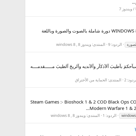
 ويندوز 7
دليلك إلى إحتراف ويندوز 8 windows شكر خاص لصانع ومجمع الاسطوانة الاخ فارس اسطوانة دليلك إلى إحتراف ويندوز 8 WINDOWS دورة شاملة بالصوت والصورة وباللغة
الردود: 9
المنتدى:
ويندوز 8 , windows 8
لصورة
 بآطيبَ آلآذكآر وآلآنديه وآلريحَ آلطيبَ مــــــقدمــــه
ردود: 2
المنتدى:
الحماية من الأختراق
 عليكم ورحمة الله وبركاته سوف اعرض عليكم اسماء الالعاب المتوافقة مع ويندوز 8 :SnipeR (69): اليكم الاسماء Steam Games :- Bioshock 1 & 2 COD Black Ops COD
Modern Warfare 1 & 2 C
الردود: 1
المنتدى:
ويندوز 8 , windows 8