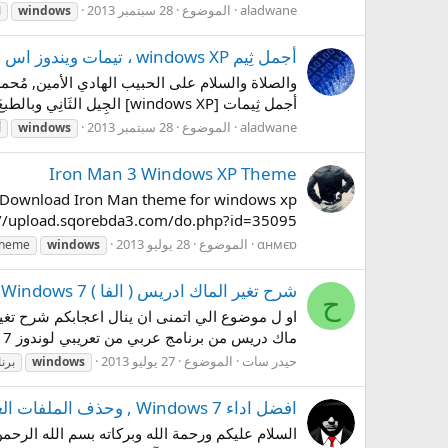
aladwane
الموضوع
28 سبتمبر 2013
windows
ا
أجمل ثِيم windows XP ، تيمات ويندوز اس بي جميلة جدا
أجمل ثِيمات [windows XP] الجِيل الثَانِي وبالطبعَ ذَاتية التَنصِيب ، [تَنصيب صَامت] يَعني كُل ما عليك فِعله هو فتح...
aladwane
الموضوع
28 سبتمبر 2013
windows
أ
Iron Man 3 Windows XP Theme
://upload.sqorebda3.com/do.php?id=35095
αнмєɒ
الموضوع
28 يوليو 2013
theme
windows
شرح تغير الماك ادريس ( الفا ) ALFA MAC Addresses Windows 7 برنامج عربي
ح
ماك دريس من برنامج عربي من تعريبي لوندوز 7 او 8 او كل الانضمة في بعض الناس يواجهون مشكلة بتغيرة ...وهنا الحل..انشاء .الله...
حيدر سات
الموضوع
27 يوليو 2013
windows
برن
افضل اداء Windows 7 , وحذف الملفات الغير مهمه#
السلام عليكم ورحمة الله وبركاته بسم الله الرحمن