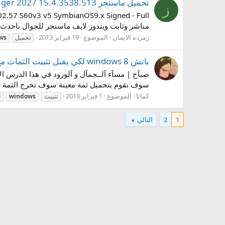
تحميل ماسنجر Windows Live Messenger 2027 15.4.3538.513
ز
مباشر وثابت ويندوز لايف ماسنجر للجوال باحدث 
زمرده الايمان
الموضوع
19 فبراير 2013
تحميل
ws
باتش windows 8 لكي يقبل تثبيت الثمات مع ثلاث ثمات جميلة
سوف نقوم بتحميل ثمة معينة سوف تخرج الثمة بج
كماتا
الموضوع
1 فبراير 2013
تثبيت
windows
ا
1
2
التالي