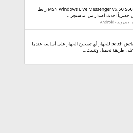
Tektronic Car Pack v1.02.57 S60v3 v5 SymbianOS9.x Signed - Full ماسنجر الجوال موبايل الجيل الخامس وصل MSN Windows Live Messenger v6.50 S60v5 رابط
 حصرياً احدث اصدار من. ماسنجر...
اندرويد - Android
صبآح | مسآء آلــجمآل و آلورود في هذا الدرس الأول من طريقة تعلم تثبيث الثيمات سوف نتعرف وإياكم على طريقة عمل باتش patch للجهاز أي تصحيح الجهاز على أساسه عندما
لى طريقة تحميل وتثبيث...