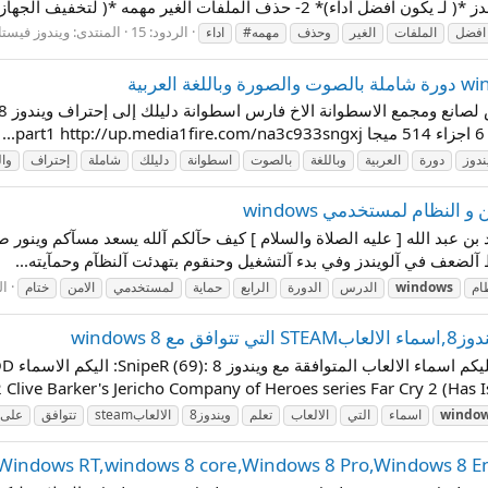
الردود: 15
المنتدى:
ويندوز فيستا /
افضل
الملفات
الغير
وحذف
مهمه#
اداء
ندوز
دورة
العربية
وباللغة
بالصوت
اسطوانة
دليلك
شاملة
إحتراف
وا
النظام لمستخدمي windows
عبد الله [ عليه الصلاة والسلام ] كيف حآلكم آلله يسعد مسآكم وينور صبآحكمَ
 آلضعف في آلويندز وفي بدء آلتشغيل وحنقوم بتهدئت آلنظآم وحمآيته...
ال
ام
windows
الدرس
الدورة
الرابع
حماية
لمستخدمي
الامن
ختام
السلام
live Barker's Jericho Company of Heroes series Far Cry 2 (Has Iss
windo
اسماء
التي
الالعاب
تعلم
ويندوز8
الالعابsteam
تتوافق
علىwindows