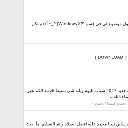
والصلاة والسلام على الحبيب الهادي الأمين, مُحمد وآله وأصحابه أجمعين أما بَعد اليوم يُشرفني أن أضع -كما قال وَ أنَا أيضاً- أول مَوضوع لي فِي قِسم [Windows XP] ^_^ أقدم لكم
Download Iron Man theme for windows xp اقدم لكم اليوم ثيم ارون مان .. : ثيم من اجمل الثيمات لويندوز اكس بي : |[ DOWNLOAD ]|
او ل موضوع الي اتمنى ان ينال اعجابكم شرح تغير الماك ادريس ( الفا ) ALFA MAC Addresses Windows 7 برنامج عربي جديد 2027 شباب اليوم ويانة شي بسيط اقدمة الكم تغير
:
ويندوز فيستا / ويندوز 7
لين نبينا محمد عليه افضل الصلاة واتم التسليم,اماً بعد :