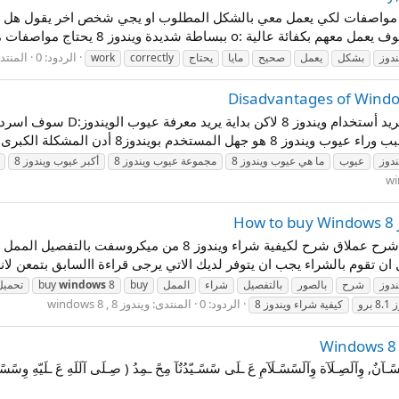
الردود: 0
المنتد
ندوز
بشكل
يعمل
صحيح
مايا
يحتاج
correctly
work
أهلا ومرحبا بكم في منتديات وين
وز8 أدن المشكلة الكبرى تكمن في طريقة...
ندوز
عيوب
ما هي عيوب ويندوز 8
مجموعة عيوب ويندوز 8
أكبر عيوب ويندوز 8
ندوز
شرح
بالصور
بالتفصيل
شراء
الممل
buy
8
windows
buy
تحميل وي
الردود: 0
المنتدى:
ويندوز 8 , windows 8
كيفية شراء ويندوز 8
لَسًسًـآنٌ, وِآلَصِـلَآة وِآلَسًسًـلَآمِ عَ ـلَى سًسًـيّدُنٌآ مِحً ـمِدُ ( صِـلَى آلَلَهِ عَ ـلَيّهِ وِس