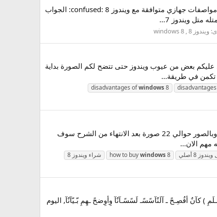
السلام عليكم ورحمة الله مادا يحتاج ويندوز 8 من مواصفات لكي يعمل معي بالشكل المطلوب او يجي شخص اخر يقول هل مواصفات جهازي متوافقة مع ويندوز 8 :confused: الجواب
ى:
ويندوز 8 , windows 8
دوز 8 كتيرا ممنا يريد أستخدام ويندوز 8 لاكن بداية يريد معرفة عيوب الويندوز:D سوف اسرد عليكم بعض من عيوب ويندوز حتى تتضح لكم الصورة بداية
disadvantages of
windows
8
disadvantages
السلام عليكم ورحمة الله وبركاته اليوم نقدم لكم شرح عملاق شرح لكيفية شراء ويندوز 8 من ميكروسفت بالتفصيل الممل وبالصور حوالي 22 صورة بعد الانتهاء من الشرح سوف
ندوز 8 أصلي
8
windows
how to buy
شراء ويندوز 8
ًسًـلَمِ ) كآنٌ أفُصِـحً ـ آلَنٌآسًسًـ لَسًسًـآنٌآ وِأوِضحً ـهِمِ بّـيّآنٌآ, اليوم