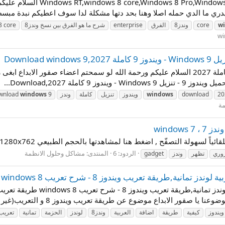
 يدري ما الدي حمله اصلا وهنا بحد دتها مشكلة لدا سوف اعطيكم نبدة مبسط
w
core
وندز8
الفرق
enterprise
شرح ما هو الفرق بين نسخ وندز8
8 core
20
download
windows
ويندوز
تنزيل
كاملة
وندز
9
windows
wnload
مة
الردود: 6
المنتدى:
مشاكل وحلول الانظمة
وري
تظهر
وندز
gadget
ويندوز
كيفية
طريقة
اضافة
العربية
وندز8
لوندز
الحزمة
تمانية
تعريب