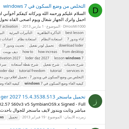
التخلص من وضع السكون في windows 7
D
السلام عليكم ورحمه الله وبركاته كيفكم آخوآني 
احمل واترك الجهاز شغال ويوم اصحى القاه تحول 
DHooMi1000
الموضوع
1 مارس 2013
7 activation
best lesson
الذآكرة الظاهرية
التأثيرات المرئية
الب
اداء وندوز 7
استعادة النظام
استعادة نظام
اعدادات ت
download loder
تحميل لودر تفعيل
تحديث وندوز 7
from desktop
how increas
how to
ديف بوينت
tivation 2027
loder daz 2027
lesson
windows
7
شرح تحديثات
شرح تفعيل
شرح نقطة أستعادة
سرعة
 loder daz
tutorial freedom
tutorial
services in
التخلص من وضع السكون في ويندوز 7 ، تحميل افلام دون دخول الجهاز في وضع السكون
كيفيه الغاء وضع السكون في
7
windows
كيفيه الغاء وض
تحميل ماسنجر Windows Live Messenger 2027 15.4.3538.513
ز
مباشر وثابت ويندوز لايف ماسنجر للجوال باحدث 
زمرده الايمان
الموضوع
19 فبراير 2013
تحميل
ws