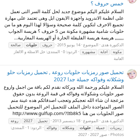
خمس حروف ؟
السلام عليكم اليكم موضوع جديد لحل كلمة السر التى تعمل
على انظمة الاندرويد واجهزة الايفون ابل وهى تعتمد على مهارة
تجميع الاحرف لتكوين كلمة صحيحة وسؤالا لهذا اليوم هو ما من
حلويات شامية مشهورة مكونة من 5 حروف ؟ هريسة الجواب
,,,,,,, هريسة هريسة الفليفلة الحارة أو الهريسة المغاربية...
الدكتورة هدى
الموضوع
14 يونيو 2015
حروف
حلويات
صالحة
الردود: 0
المنتدى:
حل الاسئلة و الالغاز
مكونة
اجابة
مشهورة
العامة
تحميل صور رمزيات حلويات روعة , تحميل رمزيات حلو
وشكلاته وفواكه جميلة جدا 2027
السلام عليكم ورحمة الله وبركاته نقدم لكم باقة من اجمل واروع
صور حلويات وشكولاته وفواكه في قمة الروعة بدون حقوق
مزعجة ان شاء الله تعجبكم وتعجب اصدقائكم هده عينة منم
الصور المتواجدة داخل الملف للتحميل اخر الموضوع للتحميل
صور الحلويات من هنا http://www.gulfup.com/?Itb8k5
الدكتورة هدى
الموضوع
18 ديسمبر 2013
تحميل
2027
روعة
الردود: 1
المنتدى:
رمزيات
جميلة
حلويات
وشكلاته
وفواكه
Photos - صور 2027 - 2027