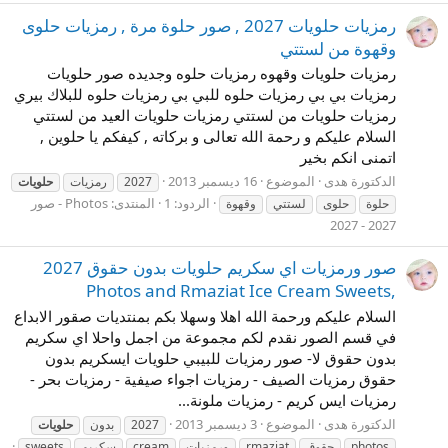
رمزيات حلويات 2027 , صور حلوة مرة , رمزيات حلوى
وقهوة من لستتي
رمزيات حلويات وقهوه رمزيات حلوه وجديده صور حلويات
رمزيات بي بي رمزيات حلوه للبي بي رمزيات حلوه للبلاك بيري
رمزيات حلويات من لستتي رمزيات حلويات العيد من لستتي
السلام عليكم و رحمة الله تعالى و بركاته , كيفكم يا حلوين ,
اتمنى انكم بخير
الدكتورة هدى
الموضوع
16 ديسمبر 2013
2027
رمزيات
حلويات
الردود: 1
المنتدى:
Photos - صور
حلوة
حلوى
لستتي
وقهوة
2027 - 2027
صور ورمزيات اي سكريم حلويات بدون حقوق 2027
,Photos and Rmaziat Ice Cream Sweets
السلام عليكم ورحمة الله اهلا وسهلا بكم بمنتديات صقور الابداع
في قسم الصور نقدم لكم مجموعة من اجمل واحلا اي سكريم
بدون حقوق لا- صور رمزيات للبيبي حلويات ايسكريم بدون
حقوق رمزيات الصيف - رمزيات اجواء صيفية - رمزيات بحر -
رمزيات ايس كريم - رمزيات ملونة...
الدكتورة هدى
الموضوع
3 ديسمبر 2013
2027
بدون
حلويات
photos
حقوق
rmaziat
ورمزيات
cream
سكريم
sweets