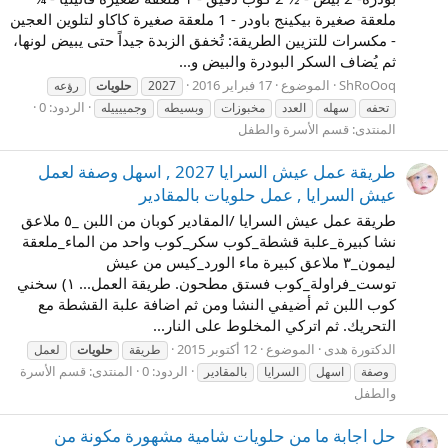
ملعقة صغيرة بيكينج باودر - 1 ملعقة صغيرة كاكاو لتلوين العجين
- مكسرات للتزيين الطريقة: تُخفق الزبدة جيداً حتى يبيض لونها،
ثم يُضاف السكر البودرة والبيض و...
ShRoOoq
الموضوع
17 فبراير 2016
2027
حلويات
رؤعه
الردود: 0
تحفه
سهله
العدد
مخبوزات
وبسيطه
وجمييييله
المنتدى:
قسم الأسرة والطفل
طريقة عمل عيش السرايا 2027 , اسهل وصفة لعمل
عيش السرايا , عمل حلويات بالمقادير
طريقة عمل عيش السرايا /المقادير كوبان من اللبن _٥ ملاعق
نشا كبيرة_علبة قشطة_كوب سكر_كوب واحد من الماء_ملعقة
ليمون_٣ ملاعق كبيرة ماء الورد_كيس من عيش
توست_فراولة_كوب فستق مطحون. طريقة العمل... ١) سخني
كوب اللبن ثم أضيفي النشا ومن ثم اضافة علبة القشطة مع
التحريك. ثم اتركي المخلوط على النار...
الدكتورة هدى
الموضوع
12 أكتوبر 2015
طريقة
حلويات
لعمل
الردود: 0
المنتدى:
قسم الأسرة
وصفة
اسهل
السرايا
بالمقادير
والطفل
حل اجابة ما من حلويات شامية مشهورة مكونة من