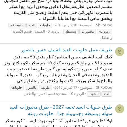
كوب سكر بودرة‏ بياض بيضة‏ فانيليا‏ ذرة ملح‏ لوز مقشر للتجميل
مقسم لنصفين الطريقة ينخل الدقيق ويخفق الزبد مع السكر
بالمضرب الكهربائى حتى ينعم الخليط ويصبح مثل الكريمة‏
ويخفق بياض البيضة مع الفانيليا بالشوكة...
ShRoOoq
الموضوع
18 فبراير 2016
حلويات
العدد
هاتعجبكم
الردود: 0
المنتدى:
قسم الأسرة
روووعه-
مخبوزات
وبسيطه
والطفل
طريقة عمل حلويات العيد للشيف حسن بالصور
S
كعك العيد للشيف حسن المقادير: كيلو دقيق 50 جم دقيق
سمولينا 5 جم ملح 5جم ريحة كعك 10 جم سكر باكو بيكنج بودر
نصف كيلو سمن باردة كوباية لبن كبيرة طريقة التحضير نجيب
الدقيق ونضعه في العجان ونضع عليه ربع كوب دقيق السمولينا
والملح والسكر وريحة الكعك والبيكنج بودر ونخلطهم في...
ShRoOoq
الموضوع
17 فبراير 2016
طريقة
بالصور
حلويات
الردود: 0
المنتدى:
قسم الأسرة والطفل
العدد
للشيف
طرق حلويات العيد تحفه 2027 - طرق مخبوزات العيد
S
سهله وبسيطه وجمييييله جدا - حلويات روعه
اولا **البتى فور** المقادير: ¼ 1 كوب زبدة لينة - 1 كوب سكر
بودرة- 2 بيض - ½ 2 كوب دقيق - 1 ملعقة صغيرة ڤانيليا - ¼