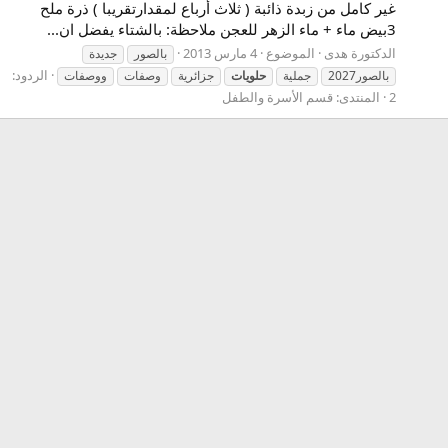
غير كامل من زبدة ذائبة ( ثلاث أرباع لمقدارتقريبا ) ذرة ملح
3بيض ماء + ماء الزهر للعجن ملاحظة: بالشتاء يفضل ان...
الدكتورة هدى
الموضوع
4 مارس 2013
بالصور
جديدة
الردود:
بالصور2027
جملية
حلويات
جزائرية
وصفات
ووصفات
2
المنتدى:
قسم الأسرة والطفل