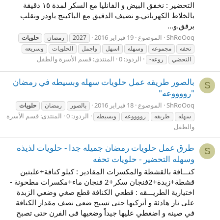
التحضير : نخفق البيض و الفانليا مع السكر لمدة ١٥ دقيقة
بالخلاط الكهربائي.و نضيف الدقيق مع الباكينج باودر ونقلب
برفق.و...
ShRoOoq
الموضوع
19 فبراير 2016
2027
رمضان
حلويات
تحفه
مجموعه
وسهله
اسهل
واجمل
الحلويات
وسريعه
الردود: 0
المنتدى:
قسم الأسرة والطفل
التحضي
روعه-
بالصور طريقه عمل حلويات سهله وبسيطه في رمضان
S
"رووووعه"
ShRoOoq
الموضوع
18 فبراير 2016
بالصور
رمضان
حلويات
الردود: 0
المنتدى:
قسم الأسرة
سهله
طريقه
رووووعه
وبسيطه
والطفل
طرق عمل حلويات رمضان جميله جدا - حلويات لذيذه
S
وسهله التحضير - حلويات تحفه
كنـــافة بالقشطة والمكسرات المقادير : كيلو كنافة+علبتين
قشطة+زبدة+2فنجان سكر+2 فنجان ماء+مكسرات مطحونة -
اختيارية الطريـــقه : قطعي الكنافة قطع صغي وضعي الزبدة
على نار هادئة و أتركيها حتى تسيح ضعي نصف مقدار الكنافة
في صينه و اضغطي عليها جيداً وضعيها فى الفرن حتى تصبح