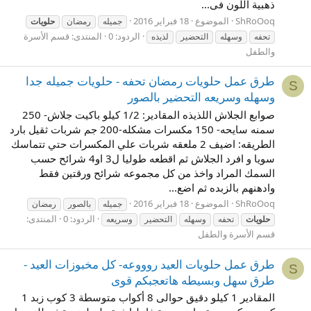
ذهبية اللون فى...
ShRoOoq
الموضوع
18 فبراير 2016
جميله
رمضان
حلويات
الردود: 0
المنتدى:
قسم الأسرة
تحفه
وسهله
التحضير
لذيذه
والطفل
طرق عمل حلويات رمضان تحفه - حلويات جميله جدا
S
وسهله وسريعه التحضير بالصور
صوابع الجلاش اللذيذه المقادير: 1/2 كيلو باكيت جلاش- 250
سمنه سايحه- 150 مكسرات مشكله-200 جم شربات ثقيل بارد
الطريقه: اضيف 2 ملعقه شربات علي المكسرات حتي تتماسك
سويا و افرد الجلاش ثم اقطعه طوليا ل3 او4 شرائح حسب
السمك المراد واخذ من كل مجموعه شرائح ورقتين فقط
وادهنهم بالزبده ثم اضع...
ShRoOoq
الموضوع
18 فبراير 2016
جميله
بالصور
رمضان
الردود: 0
المنتدى:
حلويات
تحفه
وسهله
التحضير
وسريعه
قسم الأسرة والطفل
طرق عمل حلويات العيد روووعه- كل مخبوزات العيد -
S
طرق سهل وبسيطه هاتعجبكم قوى