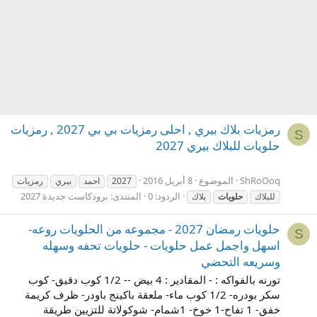
رمزيات بلاك بيري , احلى رمزيات بي بي 2027 , رمزيات
S
حلويات للبلاك بيري 2027
ShRoOoq
الموضوع
8 أبريل 2016
2027
احمد
بيري
رمزيات
الردود: 0
المنتدى:
برودكاست جديدة 2027
للبلاك
حلويات
بلاك
حلويات رمضان 2027 - مجموعه من الحلويات روعه-
S
اسهل واجمل عمل حلويات - حلويات تحفه وسهله
وسريعه التحضي
تورنه بالفواكه : - المقادير : 4 بيض -- 1/2 كوب دقيق- كوب
سكر بودره- 1/2 كوب ماء- ملعقة باكينج باودر- ظرف كريمة
خفق- 1 تفاح-1 خوخ- 1شمام- شوكولاتة للتزيين طريقة