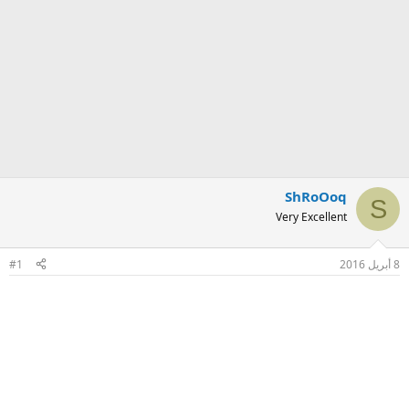
ShRoOoq
S
Very Excellent
8 أبريل 2016
#1