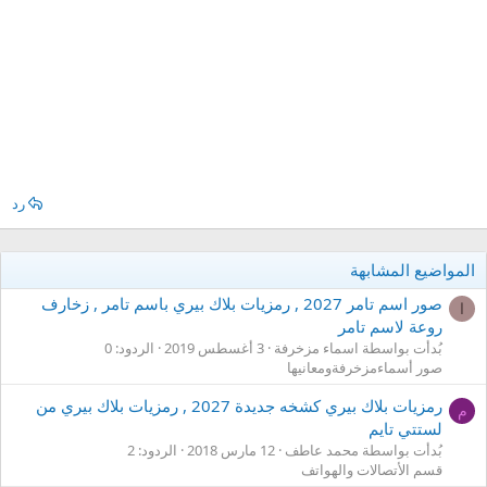
رد
المواضيع المشابهة
صور اسم تامر 2027 , رمزيات بلاك بيري باسم تامر , زخارف
ا
روعة لاسم تامر
بُدأت بواسطة اسماء مزخرفة
3 أغسطس 2019
الردود: 0
صور أسماءمزخرفةومعانيها
رمزيات بلاك بيري كشخه جديدة 2027 , رمزيات بلاك بيري من
م
لستتي تايم
بُدأت بواسطة محمد عاطف
12 مارس 2018
الردود: 2
قسم الأتصالات والهواتف