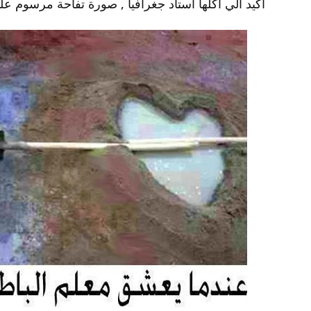
اكيد الي اكلها استاد جغرافيا , صورة تفاحة مرسوم عل