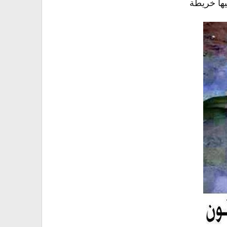
يها خريطة