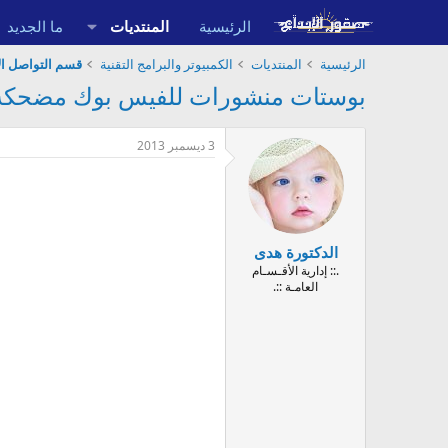
الرئيسية
المنتديات
ما الجديد
الرئيسية
المنتديات
الكمبيوتر والبرامج التقنية
قسم التواصل ال
بوستات منشورات للفيس بوك مضحكة جدا كوميدية رائعةbook is a very fun
3 ديسمبر 2013
الدكتورة هدى
.:: إدارية الأقـسـام
العامـة ::.