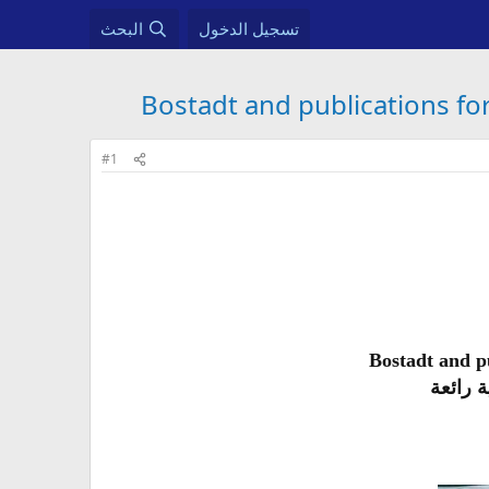
تسجيل الدخول
البحث
#1
Bostadt and p
رائعة​