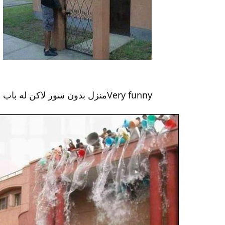
Very funnyمنزل بدون سور لاكن له باب