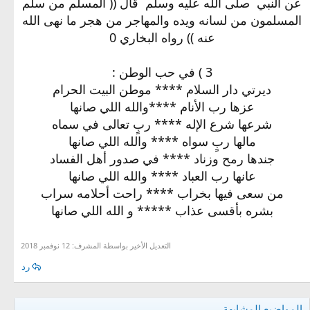
‏عن النبي ‏ ‏صلى الله عليه وسلم ‏ ‏قال ((‏ ‏المسلم من سلم
المسلمون من لسانه ويده والمهاجر من هجر ما نهى الله
عنه )) رواه البخاري 0
3 ) في حب الوطن :
ديرتي دار السلام **** موطن البيت الحرام
عزها رب الأنام ****والله اللي صانها
شرعها شرع الإله **** ربٍ تعالى في سماه
مالها ربٍ سواه **** والله اللي صانها
جندها رمح وزناد **** في صدور أهل الفساد
عانها رب العباد **** والله اللي صانها
من سعى فيها بخراب **** راحت أحلامه سراب
بشره بأقسى عذاب ***** و الله اللي صانها
التعديل الأخير بواسطة المشرف:
12 نوفمبر 2018
رد
المواضيع المشابهة