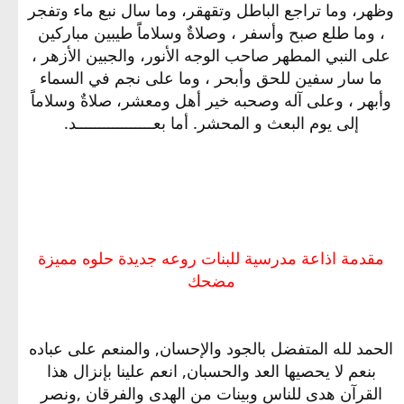
وظهر، وما تراجع الباطل وتقهقر، وما سال نبع ماء وتفجر
، وما طلع صبح وأسفر ، وصلاةٌ وسلاماًَ طيبين مباركين
على النبي المطهر صاحب الوجه الأنور، والجبين الأزهر ،
ما سار سفين للحق وأبحر ، وما على نجم في السماء
وأبهر ، وعلى آله وصحبه خير أهل ومعشر، صلاةٌ وسلاماًَ
إلى يوم البعث و المحشر. أما بعـــــــــــــــــد.
مقدمة اذاعة مدرسية للبنات روعه جديدة حلوه مميزة
مضحك
الحمد لله المتفضل بالجود والإحسان, والمنعم على عباده
بنعم لا يحصيها العد والحسبان, انعم علينا بإنزال هذا
القرآن هدى للناس وبينات من الهدى والفرقان ,ونصر