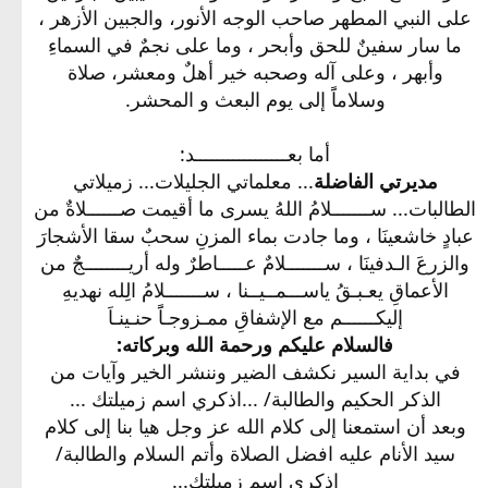
على النبي المطهر صاحب الوجه الأنور، والجبين الأزهر ،
ما سار سفينٌ للحق وأبحر ، وما على نجمٌ في السماءِ
وأبهر ، وعلى آله وصحبه خير أهلٌ ومعشر، صلاة
وسلاماًَ إلى يوم البعث و المحشر.
أما بعـــــــــــــــــد:
مديرتي الفاضلة
... معلماتي الجليلات... زميلاتي
الطالبات... ســـــــلامُ اللهُ يسرى ما أقيمت صــــــلاةٌ من
عبادٍ خاشعينَا ، وما جادت بماء المزنِ سحبٌ سقا الأشجارَ
والزرعَ الـدفينَا ، ســـــــلامٌ عـــــاطرٌ وله أريــــــــجٌ من
الأعماقِ يعـبـقُ ياســـمــيــنا ، ســـــــلامُ الِله نهديهِ
إليكــــــم مع الإشفاقِ ممـزوجـاًَ حنـينـاَ
فالسلام عليكم ورحمة الله وبركاته:
في بداية السير نكشف الضير وننشر الخير وآيات من
الذكر الحكيم والطالبة/ ...اذكري اسم زميلتك ...
وبعد أن استمعنا إلى كلام الله عز وجل هيا بنا إلى كلام
سيد الأنام عليه افضل الصلاة وأتم السلام والطالبة/
اذكري اسم زميلتك...