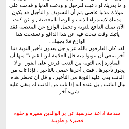
و ما يدريك لو دعيت للرحيل و ودعت الدنيا و قدمت على
مولاك مذنبا عاصي ,ثم أن التسويف و التأجيل قد يكون
مدعاة لاستمراء الذنب و الرضا بالمعصية , و لئن كنت
الآن تملك الدافع للتوبة و تحمل الوازع عن المعصية فقد
يأتيك وقت تبحث فيه عن هذا الدافع و تستحث هذا
الوازع فلا يجيبك .
لقد كان العارفون بالله عز و جل يعدون تأخير التوبة ذنبا
آخر ينبغي أن يتوبوا منه قال العلامة ابن القيم \" منها أن
المبادرة إلى التوبة من الذنب فرض على الفور , و لا
يجوز تأخيرها , فمتى أخرها عصى بالتأخير , فإذا تاب من
الذنب بقي عليه التوبة من التأخير , و قل أن تخطر هذه
ببال التائب , بل عنده انه إذا تاب من الذنب لم يبقى عليه
شيء آخر .
مقدمة اذاعة مدرسية عن بر الوالدين مميزه و حلوه
قصيرة و طويلة