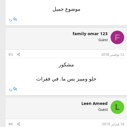
موضوع جميل
رد
family omar 123
F
Guest
12 نوفمبر 2018
#3
مشكور
حلو ومييز بس ما. في فقرات
رد
Leen Ameed
L
Guest
14 فبراير 2019
#4