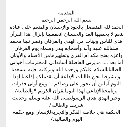
المقدمة
بسم الله الرحمن الرحيم
الحمد لله المتفضل بالجود والإحسان والمنعم على عباده
بنعم لا يحصيها العد والحسبان انعمعلينا بإنزال هذا القرآن
هدى للناس وبينات من الهدى والفرقان ونصر نبينا محمد
صلىالله عليه وآله وأصحابه ببدر وسماه يوم الفرقان
واعزه بفتح مكه أم القرى وتطهيرهامن الأصنام والأوثان
أما بعد .... مديرتي الفاضلة أساتذاتي المحترمات أخواتي
الطالباتالسلام عليكم ورحمة الله وبركاته .فإنه ليسعدنا
وليشرفنا نحن طالبات الإذاعة أن نقدملكم إذاعتنا لهذا
اليوم آملين أن تحوز على رضاكم ....ومع أولى فقرات
برنامجناالإذاعي لهذا اليومالقرآن الكريم *والطالبة/
وخير الهدي هدي الرسولصلى الله علية وسلم وحديث
شريف والطالبة/
الحكمة هي خلاصة الفكر والتجربةللإنسان ومع حكمة
اليوم والطالبة./