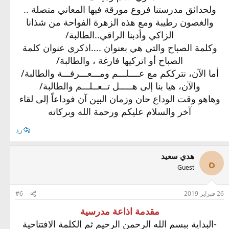
ولحدائق مدرستنا فروع مورقة فيها المعاني متصلة ..
والغصون رطيبة ومع هذه الزهرة الفواحة من شذانا
الزاكي وأدبنا الراقي..الطالبة/
وكلمة الصباح والتي هي بعنوان ....اذكري عنوان كلمة
الصباح أو اتركيها فارغة ، والطالبة/
أما الآن، نترككم مع عــــلـــم ومـــعـــرفـــة والطالبة/
والآن، هيا بنا إلى هـــــل تــعــلـــم والطالبة/
وهاهو وقت الوداع حان وزمان البين آن فوداعاً إلى لقاء
آخر والسلام عليكم ورحمة الله وبركاته
رد
هدي سعيد
ه
Guest
26 فبراير 2019
#6
مقدمة اذاعة مدرسية
-البداية ببسم الله الرحمن الرحيم ثم الكلمة الافتتاحية