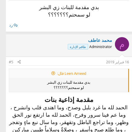
بدي مقدمة للبنات زي البشر
لو سمحتم؟؟؟؟؟؟؟
رد
محمد عاطف
م
Administrator
طاقم الإدارة
16 فبراير 2019
#5
Leen Ameed قال:
بدي مقدمة للبنات زي البشر
لو سمحتم؟؟؟؟؟؟؟
مقدمة إذاعية بنات
الحمد لله ما غرد بلبل وصدح، وما اهتدى قلب وانشرح ،
وما عم فينا سرور وفرح، الحمد لله ما ارتفع نور الحق
وظهر، وما تراجع الباطل وتقهقر، وما سال نبع ماءٍ وتفجر
، وما طلع صبح وأسفر ، وصلاةٌ وسلاماٌ طيبين مباركين