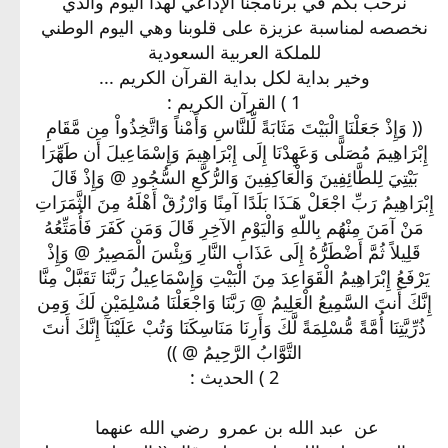
نرحب بكم في برنامجنا الإذاعي لهذا اليوم والذي
نخصصه لمناسبة عزيزة على قلوبنا وهي اليوم الوطني
للملكة العربية السعودية
وخير بداية لكل بداية القرآن الكريم ...
1 ) القرآن الكريم :
(( وَإِذْ جَعَلْنَا الْبَيْتَ مَثَابَةً لِّلنَّاسِ وَأَمْناً وَاتَّخِذُواْ مِن مَّقَامِ
إِبْرَاهِيمَ مُصَلًّى وَعَهِدْنَا إِلَى إِبْرَاهِيمَ وَإِسْمَاعِيلَ أَن طَهِّرَا
بَيْتِيَ لِلطَّائِفِينَ وَالْعَاكِفِينَ وَالرُّكَّعِ السُّجُودِ @ وَإِذْ قَالَ
إِبْرَاهِيمُ رَبِّ اجْعَلْ هَـَذَا بَلَدًا آمِنًا وَارْزُقْ أَهْلَهُ مِنَ الثَّمَرَاتِ
مَنْ آمَنَ مِنْهُم بِاللّهِ وَالْيَوْمِ الآخِرِ قَالَ وَمَن كَفَرَ فَأُمَتِّعُهُ
قَلِيلاً ثُمَّ أَضْطَرُّهُ إِلَى عَذَابِ النَّارِ وَبِئْسَ الْمَصِيرُ @ وَإِذْ
يَرْفَعُ إِبْرَاهِيمُ الْقَوَاعِدَ مِنَ الْبَيْتِ وَإِسْمَاعِيلُ رَبَّنَا تَقَبَّلْ مِنَّا
إِنَّكَ أَنتَ السَّمِيعُ الْعَلِيمُ @ رَبَّنَا وَاجْعَلْنَا مُسْلِمَيْنِ لَكَ وَمِن
ذُرِّيَّتِنَا أُمَّةً مُّسْلِمَةً لَّكَ وَأَرِنَا مَنَاسِكَنَا وَتُبْ عَلَيْنَآ إِنَّكَ أَنتَ
التَّوَّابُ الرَّحِيمُ @ ))
2 ) الحديث :
عن ‏ ‏عبد الله بن عمرو ‏ ‏رضي الله عنهما ‏