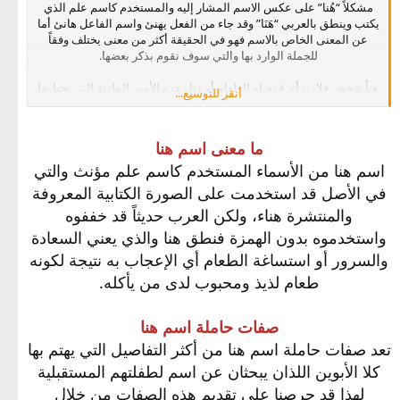
مشكلاً “هُنا” على عكس الاسم المشار إليه والمستخدم كاسم علم الذي
يكتب وينطق بالعربي “هَنَا” وقد جاء من الفعل يهنئ واسم الفاعل هانئ أما
عن المعنى الخاص بالاسم فهو في الحقيقة أكثر من معنى يختلف وفقاً
للجملة الوارد بها والتي سوف نقوم بذكر بعضها.
هنأ شخص فلان : أي قدم له الطعام أو مثل هذه الأمور المادية التي يحيا بها
أنقر للتوسيع...
الشخص أو تدخل السرور على النفس.
هنأ فلان الطعام : أي ساغ الطاعم له ولذ له.
هنأ فلان ولده : ويعني هنا سره وجعله سعيداً
ما معنى اسم هنا
هنأ الرجل جاره : وقف بجوار جاره ونصره على الذي يقف أمامه.
هنأ الجمل : قام بطلاه بالهناء أي بالقطران وهو ما يدهن به جلد الجمل
اسم هنا من الأسماء المستخدم كاسم علم مؤنث والتي
الأجرب.​
في الأصل قد استخدمت على الصورة الكتابية المعروفة
والمنتشرة هناء، ولكن العرب حديثاً قد خففوه
واستخدموه بدون الهمزة فنطق هنا والذي يعني السعادة
والسرور أو استساغة الطعام أي الإعجاب به نتيجة لكونه
طعام لذيذ ومحبوب لدى من يأكله.
صفات حاملة اسم هنا
تعد صفات حاملة اسم هنا من أكثر التفاصيل التي يهتم بها
كلا الأبوين اللذان يبحثان عن اسم لطفلتهم المستقبلية
لهذا قد حرصنا على تقديم هذه الصفات من خلال