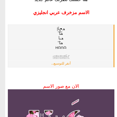
الاسم مزخرف عربي انجليزي
هـ♥̨̥̬̩نآإ
ه͠ن͠آ͠
هـنآ
ه̀́ن̀́آ̀́
ᕼᗩᑎᗩ
[̲̅h̲̅][̲̅a̲̅][̲̅n̲̅][̲̅a̲̅]
أنقر للتوسيع...
ⓗⓐⓝⓐ
♥h♥a♥n♥a​
الان مع صور الاسم