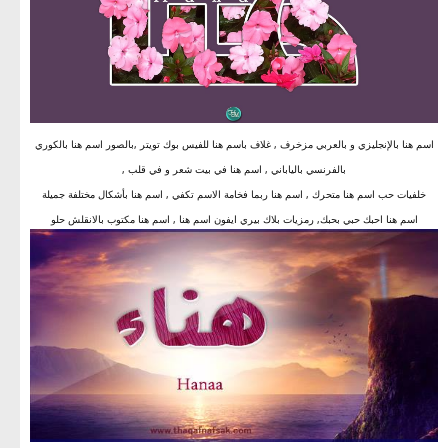
اسم هنا بالإنجليزي و بالعربي مزخرف , غلاف باسم هنا للفيس بوك تويتر ,بالصور اسم هنا بالكوري
بالفرنسي بالياباني , اسم هنا في بيت شعر و في قلب ,
خلفيات حب اسم هنا متحرك , اسم هنا ربما فخامة الاسم تكفي , اسم هنا بأشكال مختلفة جميلة
اسم هنا احبك حبي بحبك, رمزيات بلاك بيري ايفون اسم هنا , اسم هنا مكتوب بالانقلش حلو