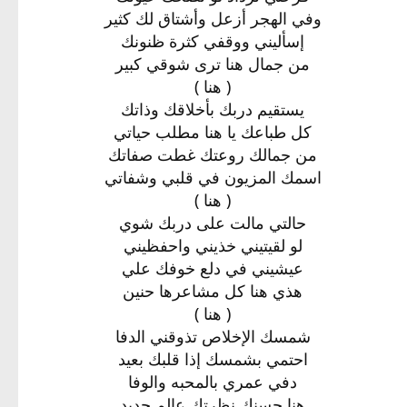
وفي الهجر أزعل وأشتاق لك كثير
إسأليني ووقفي كثرة ظنونك
من جمال هنا ترى شوقي كبير
( هنا )
يستقيم دربك بأخلاقك وذاتك
كل طباعك يا هنا مطلب حياتي
من جمالك روعتك غطت صفاتك
اسمك المزيون في قلبي وشفاتي
( هنا )
حالتي مالت على دربك شوي
لو لقيتيني خذيني واحفظيني
عيشيني في دلع خوفك علي
هذي هنا كل مشاعرها حنين
( هنا )
شمسك الإخلاص تذوقني الدفا
احتمي بشمسك إذا قلبك بعيد
دفي عمري بالمحبه والوفا
هنا حسنك نظرتك عالم جديد