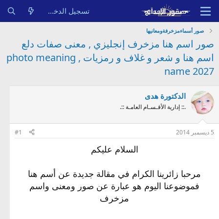
تسجيل الدخول
صور أسماءمزخرفةومعانيها
صور اسم هنا مزخرف إنجليزي , معنى صفات دلع
اسم هنا و شعر و غلاف و رمزيات , photo meaning
name 2027
الدكتورة هدى
.:: إدارية الأقـسـام العامـة ::.
5 ديسمبر 2014
#1
السلام عليكم
مرحبا زائرينا الكرام في مقالة جديدة عن أسم هنا
فموضوعنا اليوم هو عبارة عن صور ومعنى واسم
مزخرف