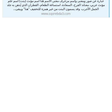
عبارة عن صور ومعنى واسم مزخرف معنى الاسم هَنا اسم مؤنث (بنت) اسم علم
مؤنث عربي، معناه: الفرح، السعادة، استساغة الطعام، القطران الذي يُدهن به جلد
الجمل الأجرب. وقد يسمون البنت من غير همزة للتخفيف "هنا" ويبقى...
www.sqorebda3.com