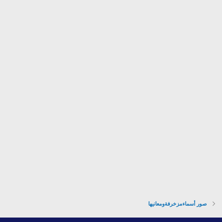
صور أسماءمزخرفةومعانيها