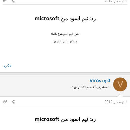
1 ديسمبر 2012
#5
رد: ثيم اسود من microsoft
منور اوم الموضوع يالغلا
مشكور على المرور
رد
Viřŭs ɱŝf
V
.:: مشرف أقسام الأختراق ::.
1 ديسمبر 2012
#6
رد: ثيم اسود من microsoft