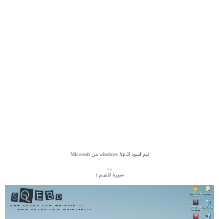
ثيم اسود للـwindows Xp من Microsoft
....
صورة للـثيـم :