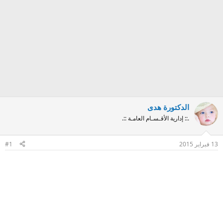
الدكتورة هدى
.:: إدارية الأقـسـام العامـة ::.
13 فبراير 2015
#1