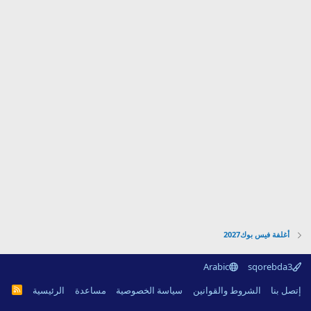
أغلفة فيس بوك2027
Arabic
sqorebda3
R
إتصل بنا
الشروط والقوانين
سياسة الخصوصية
مساعدة
الرئيسية
S
S