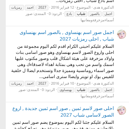
اسم بادع شباب , احلى رمزيات...
الدكتورة هدى
الموضوع
12 فبراير 2016
2027
احمد
رمزيات
الردود: 0
المنتدى:
صور
اجمل
بالصور
شباب
بادع
أسماءمزخرفةومعانيها
اجمل صور اسم بهنساوى , بالصور اسم بهنساوى
شباب , احلى رمزيات 2027
السلام عليكم احبتى الكرام اقدم لكم اليوم مجموعة من
احلى واروع الصور لاسم بهنساوى وهو صور اسامى بنات
واولاد مزخرفة على هيئة اشكال قلب وصور مكتوب عليها
اسمك واسم من تحب وهى بمثابة اهداء لاصدقاءك وهى
صور اسماء رومانسية ومميزة جداا وتستخدم ايضاا ل خلفية
للفيس بوك او تويتر وايضاا سترى اسامى...
الدكتورة هدى
الموضوع
10 فبراير 2016
2027
احمد
رمزيات
الردود: 0
المنتدى:
صور
اجمل
بالصور
شباب
بهنساوى
أسماءمزخرفةومعانيها
احلى صور لاسم ثمين , صور اسم ثمين جديدة , اروع
الصور لاسامى شباب 2027
السلام عليكم جئنا لكم اليوم بموضوع يضم صور اسم ثمين
بالانجليزى ومزخرفة وهى صور متنوعة وهى تصلح كخلفية