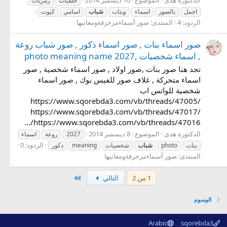
الدكتورة هدى
الموضوع
10 ديسمبر 2014
خلفيات
رمزيات
اجمل
بالصور
اسماء
وبنات
شباب
اسامي
كيوت
الردود: 4
المنتدى:
صور أسماءمزخرفةومعانيها
صور اسماء بنات , صور اسماء ذكور , صور شباب روعة
, اسماء شخصيات ,photo meaning name 2027
تجد هنا صور بنات ,صور اولاد , صور اسماء شخصية , صور
اسماء متحركة , غلاف صور للفيس بوك , صور اسماء
شخصية للواتس اب
https://www.sqorebda3.com/vb/threads/47005/
https://www.sqorebda3.com/vb/threads/47017/
https://www.sqorebda3.com/vb/threads/47016/...
الدكتورة هدى
الموضوع
8 ديسمبر 2014
2027
روعة
اسماء
الردود: 0
بنات
photo
شباب
شخصيات
meaning
ذكور
المنتدى:
صور أسماءمزخرفةومعانيها
الاخير
1 من 2
التالي
الوسوم
Arabic
sqorebda3