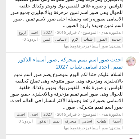
للواتس او صورة غلاف للفيس بوك وتويتر وكذلك خلفية
للجوال وهى صور اسم ثمين مزخرفة وبالانجليزى جميع صور
الاسامى بصورة رائعة وجميلة احلى صور لاسم ثمين , صور
اسم ثمين جديدة , اروع الصور...
الدكتورة هدى
الموضوع
7 فبراير 2016
2027
احمد
اروع
الردود: 0
جديدة
الصور
شباب
لازم
لاسامى
ثمين
المنتدى:
صور أسماءمزخرفةومعانيها
احدث صور اسم تميم متحركه , صور أسماء الذكور
تميم , اجدد اسامى شباب 2027
السلام عليكم جئنا لكم اليوم بموضوع يضم صور اسم تميم
بالانجليزى ومزخرفة وهى صور متنوعة وهى تصلح كخلفية
للواتس او صورة غلاف للفيس بوك وتويتر وكذلك خلفية
للجوال وهى صور اسم تميم مزخرفة وبالانجليزى جميع صور
الاسامى بصورة رائعة وجميلة الأكثر انتشارا في العالم احدث
صور اسم تميم متحركه , صور...
الدكتورة هدى
الموضوع
5 فبراير 2016
2027
احدى
احدث
الردود: 0
أسماء
شباب
اسامي
متحركه
تميم
الذكور
المنتدى:
صور أسماءمزخرفةومعانيها