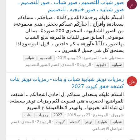
صور شباب للتصميم ، صور شباب ، صور للتصميم ،
م
صور شبابيه ، صور خليجيه ، للتصميم
آلسلآم عليكَم ورحمةة الله وَبركآتةةَ ، صبآحكم ، مسآءكم
سععادةةَ وأفرآح ، أخبآركَم عسآكم بخخيَر ، هذي مجموعةة
من الصور الشبابيههَ ، المحتوى 200 صورةةَ ، بما ان
موضوعي السابق صور للبنات هالمرهه ندلع الشباب
بهالصور ، دآ آنآ عآوزههَ منكم حاجتين ، الاول الموضوع اذا
يستحق كل شي جميل لاتقصرون ،...
مستقبلي نعم
الموضوع
29 يونيو 2015
للتصميم
شباب
الردود: 0
المنتدى:
قسم الصور للتصميم
شباب
يه
خليجيه
رمزيات تويتر شبابية شباب و بنات - رمزيات تويتر بنات
ش
كشخه خفق كيوت 2027
السلام عليكم يسعدلي مساكم ال احادي اشحالكم .. اشتقت
للمواضيع الحصريةة هني فسويت لكم رمزيات تويتر بسيطةة
ان شاء الله تحبونها .. والهيدر لاتطالعونةة ع السريع
شرووق
الموضوع
27 يونيو 2015
2027
رمزيات
بنات
الردود: 2
المنتدى:
قسم
شباب
شباب
ية
تويتر
كشخه
كيوت
التواصل الاجتماعي