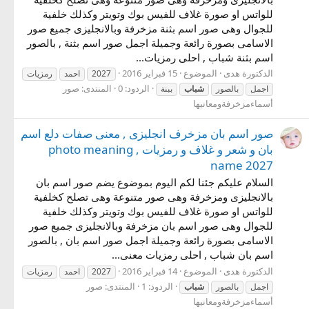
للواتس او صورة غلاف للفيس بوك وتويتر وكذلك خلفية
للجوال وهى صور اسم بثنة مزخرفة وبالانجليزى جميع صور
الاسامى بصورة رائعة وجميلة اجمل صور اسم بثنة , بالصور
اسم بثنة شباب , احلى رمزيات...
الدكتورة هدى
الموضوع
15 فبراير 2016
2027
احمد
رمزيات
الردود: 0
المنتدى:
صور
اجمل
بالصور
شباب
ببنة
أسماءمزخرفةومعانيها
صور اسم بان مزخرف انجليزى , معنى صفات دلع اسم
بان و شعر و غلاف و رمزيات , photo meaning
name 2027
السلام عليكم جئنا لكم اليوم بموضوع يضم صور اسم بان
بالانجليزى ومزخرفة وهى صور متنوعة وهى تصلح كخلفية
للواتس او صورة غلاف للفيس بوك وتويتر وكذلك خلفية
للجوال وهى صور اسم بان مزخرفة وبالانجليزى جميع صور
الاسامى بصورة رائعة وجميلة اجمل صور اسم بان , بالصور
اسم بان شباب , احلى رمزيات معنى...
الدكتورة هدى
الموضوع
14 فبراير 2016
2027
احمد
رمزيات
الردود: 1
المنتدى:
صور
اجمل
بالصور
شباب
أسماءمزخرفةومعانيها