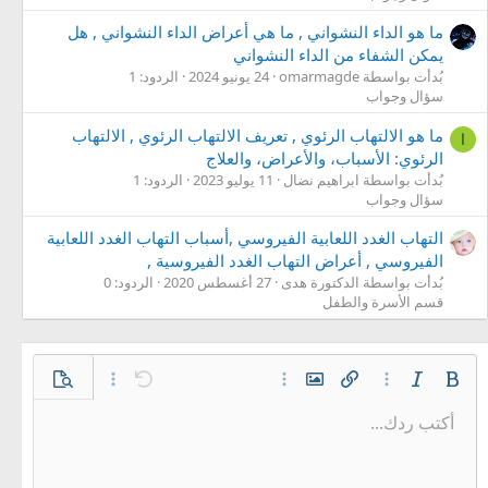
ما هو الداء النشواني , ما هي أعراض الداء النشواني , هل
يمكن الشفاء من الداء النشواني
بُدأت بواسطة omarmagde
24 يونيو 2024
الردود: 1
سؤال وجواب
ما هو الالتهاب الرئوي , تعريف الالتهاب الرئوي , الالتهاب
ا
الرئوي: الأسباب، والأعراض، والعلاج
بُدأت بواسطة ابراهيم نضال
11 يوليو 2023
الردود: 1
سؤال وجواب
التهاب الغدد اللعابية الفيروسي ,أسباب التهاب الغدد اللعابية
الفيروسي , أعراض التهاب الغدد الفيروسية ,
بُدأت بواسطة الدكتورة هدى
27 أغسطس 2020
الردود: 0
قسم الأسرة والطفل
غامق
مائل
خيارات إضافية…
إدراج رابط
إدراج صورة
خيارات إضافية…
تراجع
معاينة
خيارات إضافية…
أكتب ردك...
محاذاة لليسار
9
حفظ المسودة
قائمة مرتبة
عادي
Arial
إعادة
الإبتسامات
حجم الخط
إقتباس
تبديل الـ BB code
ميديا
لون النص
إزالة التنسيق
عائلة الخط
قائمة
المسودات
إدراج جدول
المحاذاة
إدراج خط أفقي
كود
محتوى مخفي
تنسيق الفقرة
مشطوب
مسطر
كود مضمن
نص مخفي مضمن
10
حذف المسودة
توسيط
Book Antiqua
قائمة غير مرتبة
عنوان 1