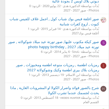
ديوتي بلاك اوبس 2 بجودة عالية
بُدأت بواسطة الدكتورة هدى
22 يوليو 2020
الردود: 0
Photos - صور 2027 - 2027
صور اغلفة فيس بوك شباب كول , اجمل غلاف للفيس شباب
كيوت , اروع كفرات شبابية
بُدأت بواسطة الدكتورة هدى
14 فبراير 2015
الردود: 1
أغلفة فيس بوك2027
صور كيكة مكتوب عليها, صور تورتة عيد ميلاد شوكولاته , صور
S
تورتة عيد ميلاد 2027 , photo happy birthday
بُدأت بواسطة -SouL
6 يناير 2014
الردود: 6
Photos - صور 2027 - 2027
رمزيات اطعمة , رمزيات منوعه اطعمه ومخبوزات , صور
ا
رمزيات بلاك بيري اطعمة وكيك وشوكولاتة 2027
بُدأت بواسطة ابن الاسلام
19 ديسمبر 2013
الردود: 1
Photos - صور 2027 - 2027
شرح بالصور فوائد واضرار الكولا او المشروبات الغازية , ماذا
Н
يحدث لجسمك عندما تشرب الكولا
بُدأت بواسطة нєαɒs нυиτєя
18 أغسطس 2013
الردود: 0
القسم العام