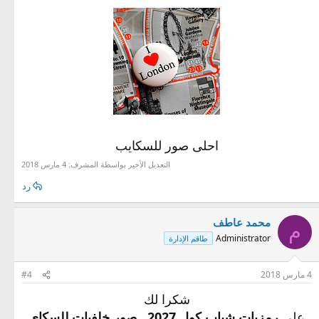
احلى صور للسكايب
التعديل الأخير بواسطة المشرف:
4 مارس 2018
رد
محمد عاطف
م
Administrator
طاقم الإدارة
4 مارس 2018
#4
شكرا لك
على
رمزيات شباب كول 2027 , صور خلفيات للسكاي