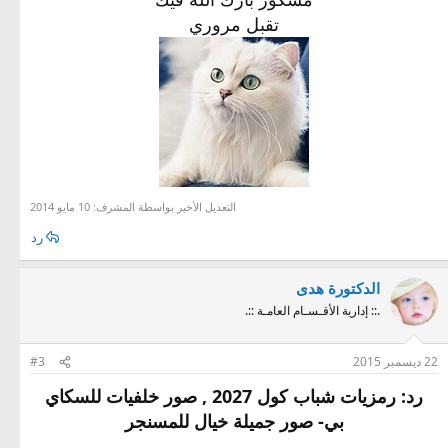
تقبل مروري
التعديل الأخير بواسطة المشرف:
10 مايو 2014
رد
الدكتورة هدى
.:: إدارية الأقـسـام العامـة ::.
22 ديسمبر 2015
#3
رد:
رمزيات شباب كول 2027 , صور خلفيات للسكاي
بي
- صور جميلة خيال للمسنجر