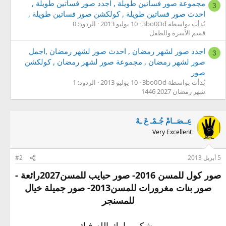
مجموعة صور فساتين طويلة , اجدد صور فساتين طويلة ,
3
احدث صور فساتين طويلة , كولكشن صور فساتين طويلة ,
بُدأت بواسطة 3bo0Od
10 يوليو 2013
الردود: 0
قسم الأسرة والطفل
اجدد صور لشهر رمضان , احدث صور لشهر رمضان ,اجمل
3
صور لشهر رمضان , مجموعة صور لشهر رمضان , كولكشن
صور
بُدأت بواسطة 3bo0Od
10 يوليو 2013
الردود: 1
شهر رمضان 2027 1446
عِــصَــامْ جُـمْـ عَ ـهْ
Very Excellent
5 أبريل 2013
#2
صور كول للمسن 2016- صور حبايب للمسن2027رائعة -
صور بنات مغرورات للمسن2013- صور جميلة خيال
للمسنجر
مشكور بارك الله فيك