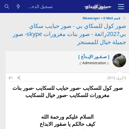
تسجيل الدخول
قسم Messenger + E-Mail
صور كول للسكاي بي - صور حبايب سكاي
بي2027رائعة - صور بنات مغرورات skype- صور
جميلة خيال للمسنجر
[ صـقـور الإبـدآع ]
.:: Administration ::.
5 أبريل 2013
#1
صور كول للسكايب -صور حبايب للسكايب -صور بنات
مغرورات للسكايب -صور خيال للسكايب
السلام عليكم ورحمة الله
كيف حالكم يا صقور الابداع