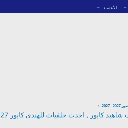
الأعضاء
هيد كابور , احدث خلفيات للهندى كابور 2027