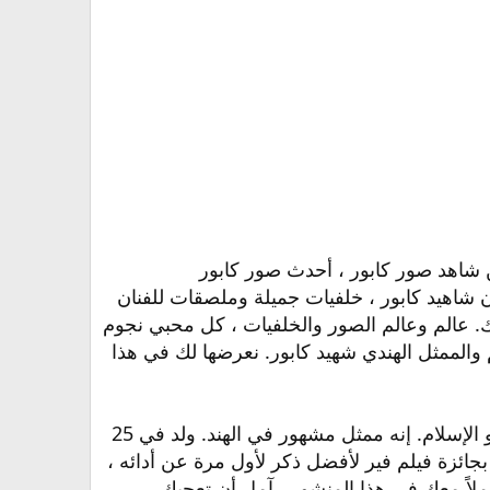
ن شاهد صور كابور ، أحدث صور كابور
ن شاهيد كابور ، خلفيات جميلة وملصقات للفنان
ك. عالم وعالم الصور والخلفيات ، كل محبي نجوم
والممثل الهندي شهيد كابور. نعرضها لك في هذا
شهيد كابور ممثل هندي لأب هندوسي وأم مسلمة ، لكن شهيد كابور ملتزم بدين والدته ، وهو الإسلام. إنه ممثل مشهور في الهند. ولد في 25
فاز بجائزة فيلم فير لأفضل ذكر لأول مرة عن أدائه ،
لاً معك في هذا المنشور . آمل أن تعجبك.