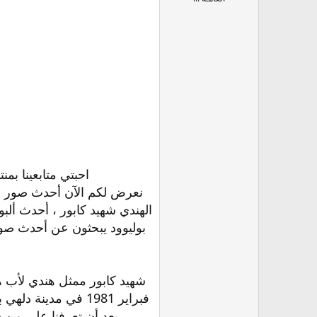
احبتي متابعينا ب
نعرض لكم الآن أحدث صور شهي
الهندي شهيد كابور ، أحدث أل
بوليوود يبحثون عن أحدث صور 
فبراير 1981 في مدي
بعد أن تعرفنا على من ش