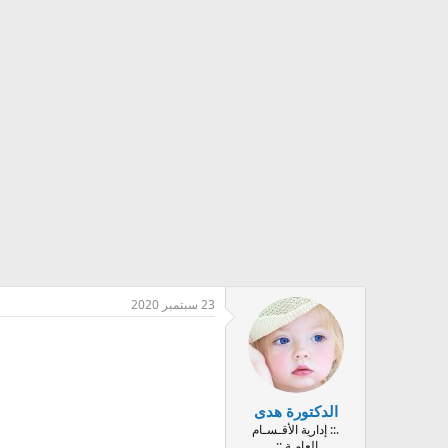
23 سبتمبر 2020
الدكتورة هدى
.:: إدارية الأقـسـام
العامـة ::.