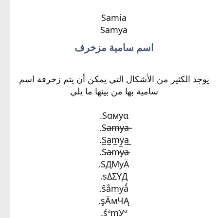
Samia
Samya​
اسم سامية مزخرف
يوجد الكثير من الأشكال التي يمكن أن يتم زخرفة اسم
سامية بها من بينها ما يلي
Sαмyα.
S̷a̷m̷y̷a̷.
SДMуÄ.
sΔΣΫД.
ŝåmyǻ.
şÄмЧĄ.
śªmУª.