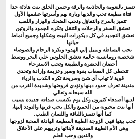
تتميز بالنعومة والجاذبية والرقة وحسن الخلق بنت هادئة جدا
فتاة مطيعة تحب والديها وبارة بهم وأسرتها عشقها الأول
تتميز بالمرح والتفاؤل وتحب الضحك والهزار واللعب
تعشق السفر والرحلات والتنقل وتكره الجمود والروتين
تعشق التجديد في كل ديكورات البيت وشكلها وجميع أنماط
حياتها
تحب البساطة وتميل إلي الهدوء وتكره الزحام والضوضاء
شخصية رومانسية حالمة تعشق الجلوس علي البحر ووسط
أحضان الخضرة والطبيعة وتحب الاسترخاء
تتخطي كل الصعاب بقوة وصبر وعزيمة وإرادة وتحدي
قوية لا تهاب أي شئ وصريحة تكره الكذب والرياء
متدينة تعرف حدود دينها وتؤدي فروضها وشديدة القرب من
الله سبحانه وتعالي
لديها أصدقاء كثيرون وكل يوم تكتسب صداقة جديدة بسبب
أنها بنت محبوبة من الجميع والكل يحب قربها والتودد إليها،
كما أنها تتميزباللباقة واللسان الطيب.
تحب بيتها فهي الزوجة الطيبة المطيعة الهادئة المحبة لزوجها
وهي الأم الطيبة الصديقة لأبنائها وتربيهم علي الأخلاق
والتدين وحب العلم