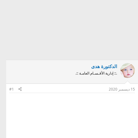
الدكتورة هدى
.:: إدارية الأقـسـام العامـة ::.
15 ديسمبر 2020
#1