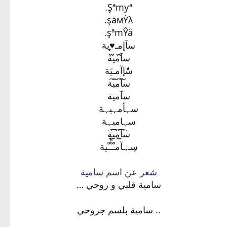
Şªmƴª.
şäмỲλ.
şªmŶä.
سآإمـ♥̨̥̬̩ية
س̀́آ̀́م̀́ي̀́ة
سًٌُُإآمـيَة
س͠آ͠م͠ي͠ة
سآمية
سہأمہيہة
سہاميہة
س̯͡آ̯͡م̯͡ي̯͡ة
ڛـ,ـآمـْـْْـْية
شعر عن اسم سامية
سامية قلبي و روحي …
.. سامية بلسم جروحي